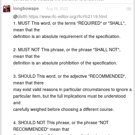
longbowape
Aug 28, 2022
70
@
dlsflh
https://www.rfc-editor.org/rfc/rfc2119.html
1. MUST This word, or the terms "REQUIRED" or "SHALL",
mean that the
definition is an absolute requirement of the specification.
2. MUST NOT This phrase, or the phrase "SHALL NOT",
mean that the
definition is an absolute prohibition of the specification.
3. SHOULD This word, or the adjective "RECOMMENDED",
mean that there
may exist valid reasons in particular circumstances to ignore a
particular item, but the full implications must be understood
and
carefully weighed before choosing a different course.
4. SHOULD NOT This phrase, or the phrase "NOT
RECOMMENDED" mean that