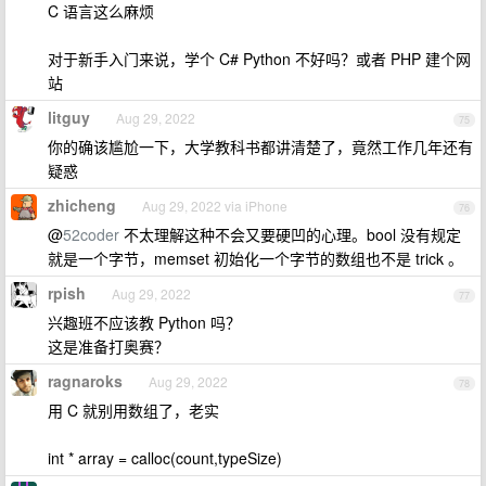
C 语言这么麻烦
对于新手入门来说，学个 C# Python 不好吗？或者 PHP 建个网
站
litguy
Aug 29, 2022
75
你的确该尴尬一下，大学教科书都讲清楚了，竟然工作几年还有
疑惑
zhicheng
Aug 29, 2022 via iPhone
76
@
52coder
不太理解这种不会又要硬凹的心理。bool 没有规定
就是一个字节，memset 初始化一个字节的数组也不是 trick 。
rpish
Aug 29, 2022
77
兴趣班不应该教 Python 吗？
这是准备打奥赛？
ragnaroks
Aug 29, 2022
78
用 C 就别用数组了，老实
int * array = calloc(count,typeSize)