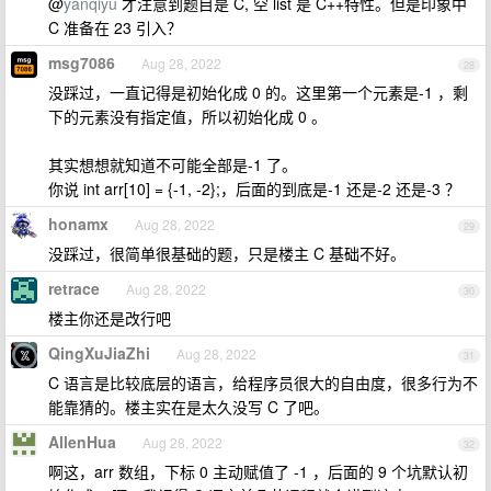
@
yanqiyu
才注意到题目是 C, 空 list 是 C++特性。但是印象中
C 准备在 23 引入？
msg7086
Aug 28, 2022
28
没踩过，一直记得是初始化成 0 的。这里第一个元素是-1 ，剩
下的元素没有指定值，所以初始化成 0 。
其实想想就知道不可能全部是-1 了。
你说 int arr[10] = {-1, -2};，后面的到底是-1 还是-2 还是-3 ？
honamx
Aug 28, 2022
29
没踩过，很简单很基础的题，只是楼主 C 基础不好。
retrace
Aug 28, 2022
30
楼主你还是改行吧
QingXuJiaZhi
Aug 28, 2022
31
C 语言是比较底层的语言，给程序员很大的自由度，很多行为不
能靠猜的。楼主实在是太久没写 C 了吧。
AllenHua
Aug 28, 2022
32
啊这，arr 数组，下标 0 主动赋值了 -1 ，后面的 9 个坑默认初