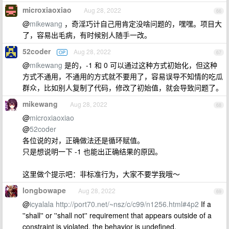
microxiaoxiao
Aug 28, 2022
66
@
mikewang
，奇淫巧计自己用肯定没啥问题的，嘿嘿。项目大
了，容易出毛病，有时候别人随手一改。
52coder
Aug 28, 2022
OP
67
@
mikewang
是的，-1 和 0 可以通过这种方式初始化，但这种
方式不通用，不通用的方式就不要用了，容易误导不知情的吃瓜
群众，比如别人复制了代码，修改了初始值，就会导致问题了。
mikewang
Aug 28, 2022
68
@
microxiaoxiao
@
52coder
各位说的对，正确做法还是循环赋值。
只是想说明一下 -1 也能出正确结果的原因。
这里做个提示吧：非标准行为，大家不要学我哦～
longbowape
Aug 28, 2022
69
@
icyalala
http://port70.net/~nsz/c/c99/n1256.html#4p2
If a
''shall'' or ''shall not'' requirement that appears outside of a
constraint is violated, the behavior is undefined.