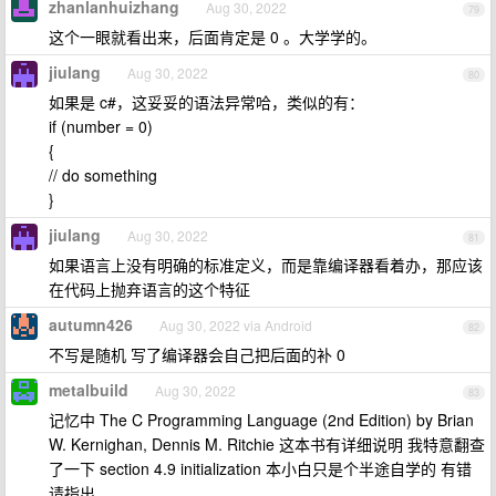
zhanlanhuizhang
Aug 30, 2022
79
这个一眼就看出来，后面肯定是 0 。大学学的。
jiulang
Aug 30, 2022
80
如果是 c#，这妥妥的语法异常哈，类似的有：
if (number = 0)
{
// do something
}
jiulang
Aug 30, 2022
81
如果语言上没有明确的标准定义，而是靠编译器看着办，那应该
在代码上抛弃语言的这个特征
autumn426
Aug 30, 2022 via Android
82
不写是随机 写了编译器会自己把后面的补 0
metalbuild
Aug 30, 2022
83
记忆中 The C Programming Language (2nd Edition) by Brian
W. Kernighan, Dennis M. Ritchie 这本书有详细说明 我特意翻查
了一下 section 4.9 initialization 本小白只是个半途自学的 有错
请指出