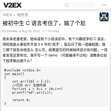
V2EX
程序员
›
被初中生 C 语言考住了，尴了个尬
By
52coder
at Aug 28, 2022 · 11719 views
周末来老婆老家，她亲戚有个小孩读初中，有个兴趣班学的 C 语言，
得知我是从事软件开发 5 6 年的“高手”，饭后问了我一道编程题，我
三俩下就告诉他怎么 怎么写，结果提交的时候始终显示有问题，一排
查发现这里有坑，我手写一个 demo （可能编译不过哈）请教各位如
下程序输出是什么？
#include <stdio.h>

int main()

{

    int arr[10] = {-1};

    //打印 arr 全部内容

    for(int i = 0;i < 10;i++)

    printf("%d",arr[i]);

    return 0;
