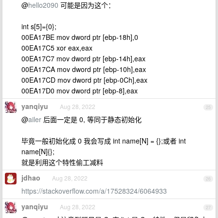
@
hello2090
可能是因为这个：
int s[5]={0};
00EA17BE mov dword ptr [ebp-18h],0
00EA17C5 xor eax,eax
00EA17C7 mov dword ptr [ebp-14h],eax
00EA17CA mov dword ptr [ebp-10h],eax
00EA17CD mov dword ptr [ebp-0Ch],eax
00EA17D0 mov dword ptr [ebp-8],eax
yanqiyu
Aug 28, 2022
25
@
ailer
后面一定是 0, 等同于静态初始化
毕竟一般初始化成 0 我会写成 int name[N] = {};或者 int
name[N]{};
就是利用这个特性偷工减料
jdhao
Aug 28, 2022
26
https://stackoverflow.com/a/17528324/6064933
yanqiyu
Aug 28, 2022
27