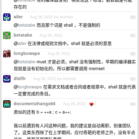
存在的
ailer
Aug 28, 2022 via Android
50
@
betatabe
而且那个词是 shall ，不是强制的
betatabe
Aug 28, 2022
51
@
ailer
在法律或规则文档中，shall 就是必须的意思
longbowape
Aug 28, 2022
52
@
betatabe
must 才是必须，shall 没有强制性，早期的编译器实
现就是没有初始化的，所以都需要调用 memset
dlsflh
Aug 28, 2022 via Android
53
@
longbowape
在需求文档或者合同或者规章中，shall 就是代表
一定要完成的条目。
documentzhangx66
Aug 28, 2022
1
54
类似的还有 b = ++a ; c = a++;
我以前遇到有人问这种问题，我的建议是自动离职，别害团队
了。这类东西除了在上学期间，应付奇葩的老师之外，没有半点