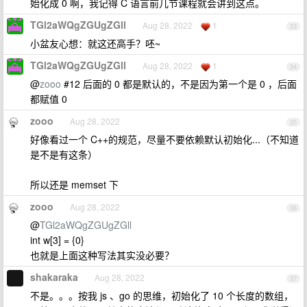
始化成 0 啊，我记得 C 语言前几节课程就会讲到这点。
TGl2aWQgZGUgZGll
Aug 28, 2022
1
33
小盆友心想：就这还高手？呸~
TGl2aWQgZGUgZGll
Aug 28, 2022
1
34
@
zooo
#12 后面的 0 都是默认的，不是因为第一个是 0 ，后面
都赋值 0
zooo
Aug 28, 2022
35
好像看过一个 C++的规范，尽量不要依赖默认初始化...（不知道
是不是有这条）
所以还是 memset 下
zooo
Aug 28, 2022
36
@
TGl2aWQgZGUgZGll
int w[3] = {0}
也就是上面这种写法其实没必要？
shakaraka
Aug 28, 2022
37
不是。。。按我 js 、go 的思维，初始化了 10 个长度的数组，