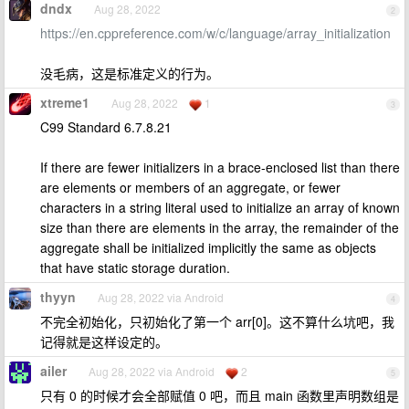
dndx
Aug 28, 2022
2
https://en.cppreference.com/w/c/language/array_initialization
没毛病，这是标准定义的行为。
xtreme1
Aug 28, 2022
1
3
C99 Standard 6.7.8.21
If there are fewer initializers in a brace-enclosed list than there
are elements or members of an aggregate, or fewer
characters in a string literal used to initialize an array of known
size than there are elements in the array, the remainder of the
aggregate shall be initialized implicitly the same as objects
that have static storage duration.
thyyn
Aug 28, 2022 via Android
4
不完全初始化，只初始化了第一个 arr[0]。这不算什么坑吧，我
记得就是这样设定的。
ailer
Aug 28, 2022 via Android
2
5
只有 0 的时候才会全部赋值 0 吧，而且 main 函数里声明数组是