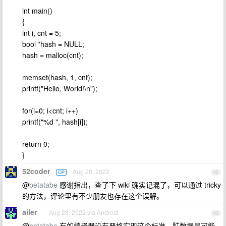
int main()
{
int i, cnt = 5;
bool *hash = NULL;
hash = malloc(cnt);
memset(hash, 1, cnt);
printf("Hello, World!\n");
for(i=0; i<cnt; i++)
printf("%d ", hash[i]);
return 0;
}
52coder
Aug 28, 2022
OP
48
@
betatabe
感谢指出，查了下 wiki 确实记混了，可以通过 tricky
的方法，评论里有不少朋友也存在这个误解。
ailer
Aug 28, 2022 via Android
49
@
betatabe
有的编译器没有严格实现这个标准，脏数据是可能