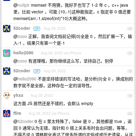
@
nulIptr
memset 不用猜，我好歹也写了 1-2 年 c ，c++ java
里，比如 vector ，可能 {10,-1}这种能指定，c 指定非 0 值还要
memset(arr,-1,sizeof(int)*10)大概这种。
52coder
Aug 28, 2022
OP
16
@
zooo
正解，我查阅文档前记得{0}全是 0 ，然后扩展一下，输
入-1 ，结果只有第一个是-1
hello2090
Aug 28, 2022 via iPhone
17
@
zooo
有道理哦，那你继续这么写，坚持自己，别停
52coder
Aug 28, 2022
OP
18
@
hello2090
不是坚持错误的写法哈，是分析{0}全 0 ，换成别的
数字就不是全部，这种存在一定的误导性。
yhxx
Aug 28, 2022
19
这方面 JS 居然还是不错的，会默认 empty
ffire
Aug 28, 2022 via iPhone
20
@
52coder
0 在 c 里太特殊了，false 是 0 ，其他都是 true ，返
回 0 通常认为无错，指针和 0 搭上关系有时会出问题，等等，
不得不说 0 潜移默化表达了很多所谓约定俗成或历史遗留，从这