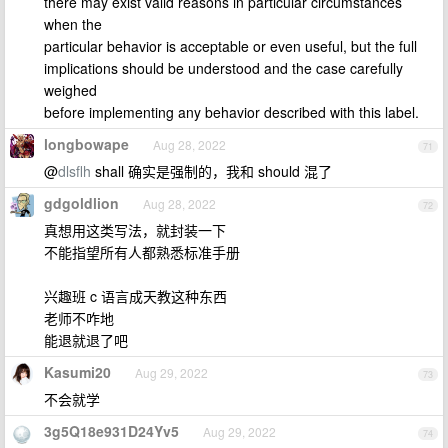
there may exist valid reasons in particular circumstances
when the
particular behavior is acceptable or even useful, but the full
implications should be understood and the case carefully
weighed
before implementing any behavior described with this label.
longbowape
Aug 28, 2022
71
@
dlsflh
shall 确实是强制的，我和 should 混了
gdgoldlion
Aug 28, 2022
72
真想用这类写法，就封装一下
不能指望所有人都熟悉标准手册
兴趣班 c 语言成天教这种东西
老师不咋地
能退就退了吧
Kasumi20
Aug 29, 2022
73
不会就学
3g5Q18e931D24Yv5
Aug 29, 2022
74