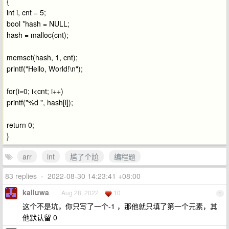
{
int i, cnt = 5;
bool *hash = NULL;
hash = malloc(cnt);
memset(hash, 1, cnt);
printf("Hello, World!\n");
for(i=0; i<cnt; i++)
printf("%d ", hash[i]);
return 0;
}
arr
int
尴了个尬
编程题
83 replies
•
2022-08-30 14:23:41 +08:00
kalluwa
Aug 28, 2022
10
1
这个不是坑，你只写了一个-1 ，那他就只填了第一个元素，其
他默认留 0