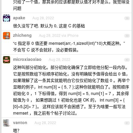
只给了一个值，那其余的应该都是默认值才对不是么，我觉得没
问题
apake
Aug 28, 2022
38
很久没写了吧. 默认为 0, 这是 C 的基础
zhicheng
Aug 28, 2022 via iPhone
39
“c 指定非 0 值还要 memset(arr,-1,sizeof(int)*10)大概这种。”
不会写 C 说不会就好，没必要假装。
microxiaoxiao
Aug 28, 2022
40
这种叫部分初始化。部分初始化确保了立即给他分配一段内存。
它是按照数组下标顺序初始化，没有明确赋予值得会给出 0 值，
如果理解了这一条其实就能明白它仅仅初始化了数组 0 。再举个
显眼的例子，int num[3] = { 5, 7 };这种你就能明白了。按照顺序
初始化 0 ，1 下标得值，得到 num[0] = 5, num[1] = 7 ，其余得
赋值为 0 ， 如果想跳过 1 初始化也是 OK 的， int num[3] = {
[0]=5,[2]= 7 }。 这样应该就不会困惑了。至于为啥要一般写法
memset ，我之前有个帖子讨论过。
vanton
Aug 28, 2022
41
嗯？