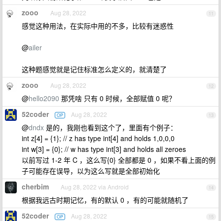
zooo
Aug 28, 2022
11
感觉这种用法，在实际中用的不多，比较有迷惑性
@
ailer
这种题感觉就是记住标准怎么定义的，就清楚了
zooo
Aug 28, 2022
12
@
hello2090
那凭啥 只有 0 时候，全部赋值 0 呢？
52coder
Aug 28, 2022
OP
13
@
dndx
是的，我刚也看到这个了，里面有个例子：
int z[4] = {1}; // z has type int[4] and holds 1,0,0,0
int w[3] = {0}; // w has type int[3] and holds all zeroes
以前写过 1-2 年 C ，这么写{0} 全部都是 0 ，如果不看上面的例
子可能存在误导，以为这么写就是全部初始化
cherbim
Aug 28, 2022 via Android
14
根据我远古时期记忆，有的默认 0 ，有的可能就随机了
52coder
Aug 28, 2022
OP
15