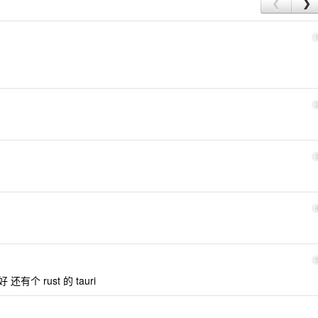
❮
❯
 还有个 rust 的 tauri