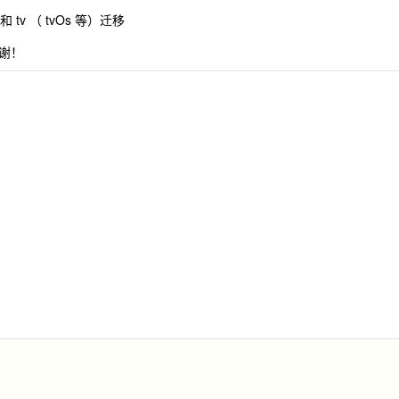
）和 tv （ tvOs 等）迁移
谢！