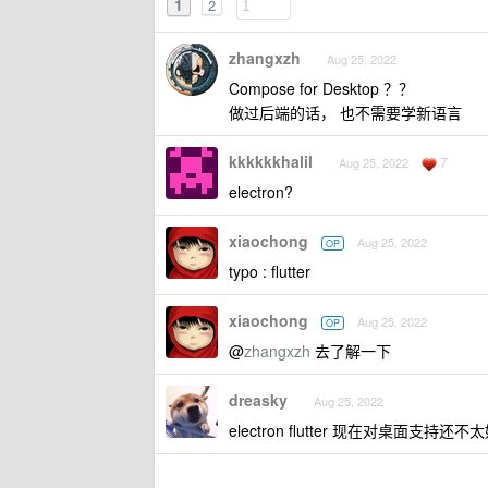
1
2
zhangxzh
Aug 25, 2022
Compose for Desktop ？？
做过后端的话， 也不需要学新语言
kkkkkkhalil
7
Aug 25, 2022
electron?
xiaochong
Aug 25, 2022
OP
typo : flutter
xiaochong
Aug 25, 2022
OP
@
zhangxzh
去了解一下
dreasky
Aug 25, 2022
electron flutter 现在对桌面支持还不太好