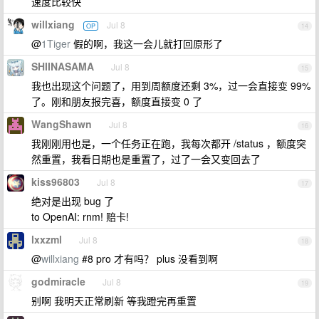
速度比较快
willxiang
Jul 8
OP
14
@
1Tiger
假的啊，我这一会儿就打回原形了
SHIINASAMA
Jul 8
15
我也出现这个问题了，用到周额度还剩 3%，过一会直接变 99%
了。刚和朋友报完喜，额度直接变 0 了
WangShawn
Jul 8
16
我刚刚用也是，一个任务正在跑，我每次都开 /status ，额度突
然重置，我看日期也是重置了，过了一会又变回去了
kiss96803
Jul 8
17
绝对是出现 bug 了
to OpenAI: rnm! 赔卡!
lxxzml
Jul 8
18
@
willxiang
#8 pro 才有吗？ plus 没看到啊
godmiracle
Jul 8
19
别啊 我明天正常刷新 等我蹬完再重置