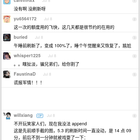
calvinHxx
Jul 8
1
没有啊 没刷新呀
yu6564172
Jul 8
2
这一次的额度用的飞快，这几天都是很节约的在用的
buried
Jul 8
3
午睡前刷新了，变成 100%了，睡个午觉醒来又恢复了，尴尬
whisper1225
Jul 8
4
。。瞎扯淡，骗兄弟们，给你割了
FaustinaD
Jul 8
5
谎报军情！！！
willxiang
Jul 8
OP
6
不开玩笑家人们，现在我没法 append
这是先前顺手截的图，5.3 的刷新时间一直没动，是 14 点 09
分，前后不到一分钟就被戏耍了一下：