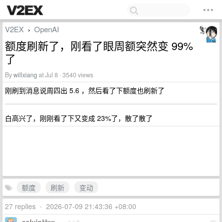
V2EX
OpenAI
›
额度刷新了，刚看了眼周额突然变 99%
了
By
willxiang
at Jul 8 · 3540 views
刚刷到消息说周四出 5.6 ，然后看了下额度也刷新了
白高兴了，刚刚看了下又变成 23%了，散了散了
额度
刷新
变动
27 replies
•
2026-07-09 21:43:36 +08:00