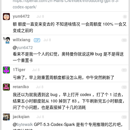
https://openai.com/zh-Hans-CN/index/introducing-gpt-5-3-
codex-spark/
yun6472
Jul 8
9
额 额度一直变来变去的 不知道啥情况 一会周额度 100% 一会又
变成之前的
willxiang
Jul 8
OP
10
@
yun6472
看来不是我一个人的幻觉，奥特曼你就说这种 bug 是不是得送
一个重置卡
1Tiger
Jul 8
11
亏麻了，早上刚重置周额度都没怎么用，中午突然刷新了
retaniko
Jul 8
12
我还以为就我遇到这 bug ，早上打开 codex ，打了个 1 过去，
结果五小时额度就从 100 掉到了 83 。下午刷新完五小时额度，
问了个小问题，也是直接掉了十几的消耗
jackqian
Jul 8
13
@
bytewalk
GPT-5.3-Codex-Spark 是有个专用推理的芯片吧，