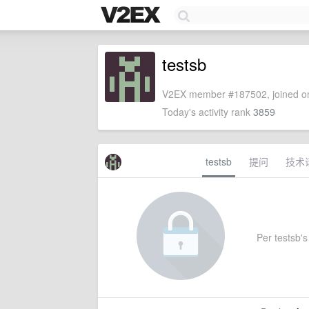
testsb
V2EX member #187502, joined on
Today's activity rank
3859
testsb
提问
技术
Per testsb's 