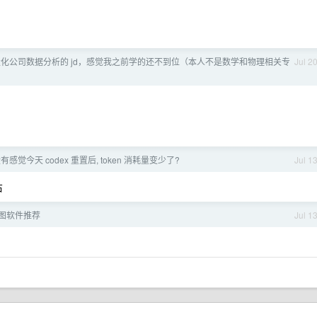
化公司数据分析的 jd，感觉我之前学的还不到位（本人不是数学和物理相关专
Jul 2
有感觉今天 codex 重置后, token 消耗量变少了?
Jul 1
右
图软件推荐
Jul 1