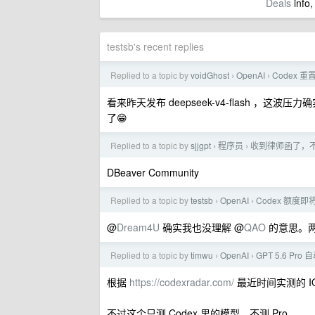
Deals
info,
testsb's recent replies
Replied to a topic by
voidGhost
OpenAI
Codex 重置，
›
›
看来昨天发布 deepseek-v4-flash ，
了😁
Replied to a topic by
sjjgpt
程序员
收到律师函了，
›
›
DBeaver Community
Replied to a topic by
testsb
OpenAI
Codex 额度即
›
›
@
Dream4U
确实我也没理解 @
QAO
的意思。两种
Replied to a topic by
timwu
OpenAI
GPT 5.6 Pro
›
›
根据
https://codexradar.com/
最近时间实测的 
不过这个只测 Codex 里的模型，不测 Pro