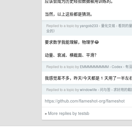
应该会成为历史经验数据被用训练的。
当然，以上这些都是猜测。
Replied to a topic by
yangob233
量化交易
看到的量
›
›
业的）
要求数学我能理解，物理学😂
动量、衰减、横截面、平滑？
Replied to a topic by
EMMMMMMMMM
Codex
有没
›
›
我感觉差不多，昨天/今天都是 1 天用了一半左
Replied to a topic by
windowlife
问与答
求好用的截
›
›
https://github.com/flameshot-org/flameshot
More replies by testsb
»