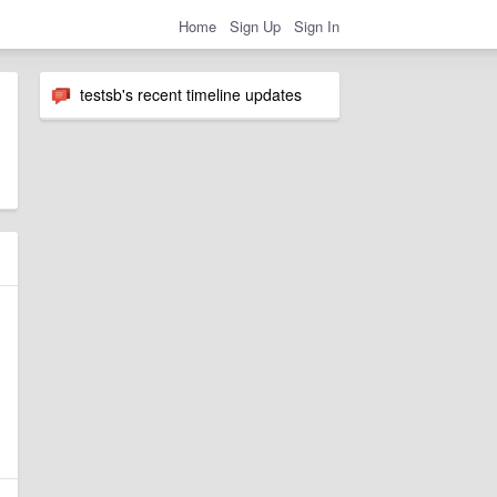
Home
Sign Up
Sign In
testsb's recent timeline updates