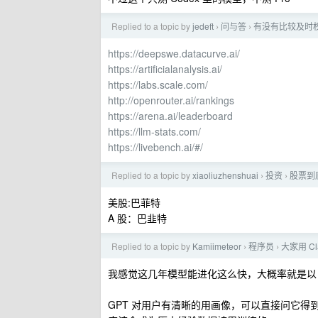
Replied to a topic by
jedeft
问与答
有没有比较及时
›
›
https://deepswe.datacurve.ai/
https://artificialanalysis.ai/
https://labs.scale.com/
http://openrouter.ai/rankings
https://arena.ai/leaderboard
https://llm-stats.com/
https://livebench.ai/#/
Replied to a topic by
xiaoliuzhenshuai
投资
股票到
›
›
美股:巴菲特
A 股：巴韭特
Replied to a topic by
Kamiimeteor
程序员
大家用 Cl
›
›
我感觉这几年模型能进化这么快，大概率就是以
GPT 对用户有清晰的用画像，可以直接问它得到回答