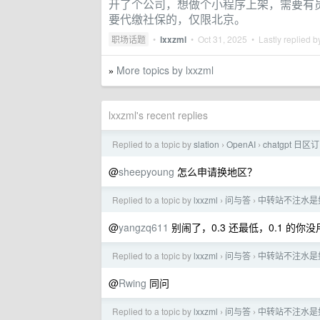
开了个公司，想做个小程序上架，需要有员
要代缴社保的，仅限北京。
职场话题
•
lxxzml
•
Oct 31, 2025
• Lastly replied 
More topics by lxxzml
»
lxxzml's recent replies
Replied to a topic by
slation
OpenAI
chatgpt 日区订
›
›
@
sheepyoung
怎么申请换地区？
Replied to a topic by
lxxzml
问与答
中转站不注水是
›
›
@
yangzq611
别闹了，0.3 还最低，0.1 的你
Replied to a topic by
lxxzml
问与答
中转站不注水是
›
›
@
Rwing
同问
Replied to a topic by
lxxzml
问与答
中转站不注水是
›
›