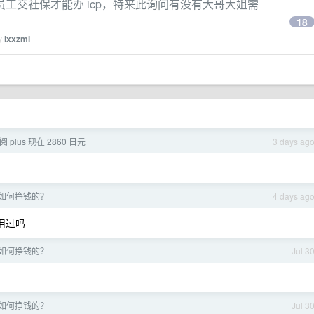
工交社保才能办 icp，特来此询问有没有大哥大姐需
18
by
lxxzml
阅 plus 现在 2860 日元
3 days ag
如何挣钱的？
4 days ag
没用过吗
如何挣钱的？
Jul 3
如何挣钱的？
Jul 3