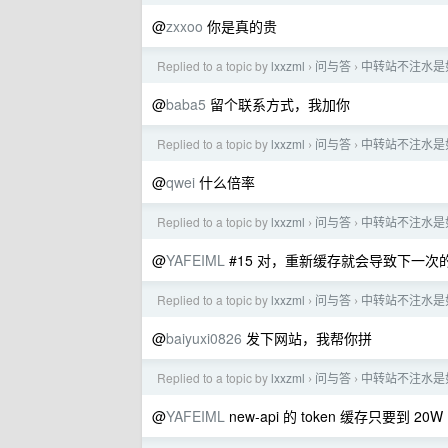
@
zxxoo
你是真的贵
Replied to a topic by
lxxzml
问与答
中转站不注水是
›
›
@
baba5
留个联系方式，我加你
Replied to a topic by
lxxzml
问与答
中转站不注水是
›
›
@
qwei
什么倍率
Replied to a topic by
lxxzml
问与答
中转站不注水是
›
›
@
YAFEIML
#15 对，重新缓存就会导致下一
Replied to a topic by
lxxzml
问与答
中转站不注水是
›
›
@
baiyuxi0826
发下网站，我帮你拼
Replied to a topic by
lxxzml
问与答
中转站不注水是
›
›
@
YAFEIML
new-api 的 token 缓存只要到