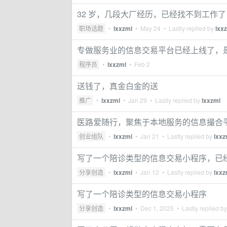
32 岁，几段大厂经历，已经找不到工作
职场话题
•
lxxzml
•
May 24
• Lastly replied by
lxx
专做服务业的信息交易平台已经上线了，
程序员
•
lxxzml
•
Feb 2
送钱了，真金白金的送
推广
•
lxxzml
•
Jan 29
• Lastly replied by
lxxzml
医路爱随行，聚焦于本地服务的信息撮合
创业组队
•
lxxzml
•
Jan 21
• Lastly replied by
lxxz
写了一个陪诊类型的信息交易小程序，已
分享创造
•
lxxzml
•
Jan 12
• Lastly replied by
lxxz
写了一个陪诊类型的信息交易小程序
分享创造
•
lxxzml
•
Dec 1, 2025
• Lastly replied b