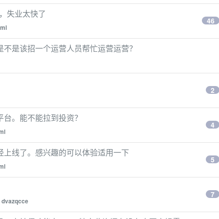
了，失业太快了
46
zml
是不是该招一个运营人员帮忙运营运营？
2
平台。能不能拉到投资？
4
ml
经上线了。感兴趣的可以体验适用一下
5
ml
7
y
dvazqcce