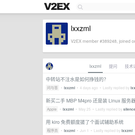
lxxzml
V2EX member #389248, joined on
lxxzml
提问
技术
中转站不注水是如何挣钱的？
问与答
•
lxxzml
•
4 days ago
• Lastly replied by
lx
新买二手 MBP M4pro 还是装 Linux 服务
Apple
•
lxxzml
•
May 25
• Lastly replied by
silence
用 kiro 免费额度搓了个面试辅助系统
程序员
•
lxxzml
•
Jun 1
• Lastly replied by
lxxzml