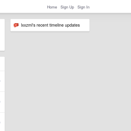
Home
Sign Up
Sign In
lxxzml's recent timeline updates