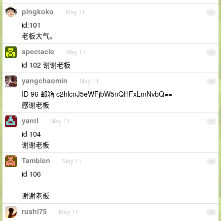
pingkoko
May 11
74
id:101
老板大气。
spectacle
May 11
75
id 102 谢谢老板
yangchaomin
May 11
76
ID 96 邮箱 c2hlcnJ5eWFjbW5nQHFxLmNvbQ==
感谢老板
yantl
May 11
77
id 104
谢谢老板
Tambien
May 11
78
id 106
谢谢老板
rushi75
May 11
79