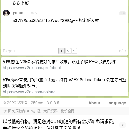
谢谢老板
yolan
May 11
100
a3VtYXdpd2lAZ21haWwuY29tCg== 祝老板发财
Page 1
1
of 3
2
3
如果想在 V2EX 获得更好的推广效果，欢迎了解 PRO 会员机制：
https://www.v2ex.com/pro/about
如果你经常使用铜币置顶主题，持有 V2EX Solana Token 会在每日签
到时获得额外铜币：
https://www.v2ex.com/solana
© 2026 V2EX · 250ms · 3.9.8.5
About
·
Language
👉 图灵云融合CDN加速，大厂资源、比价全网
以最低的价格，满足您对CDN加速的所有需求🚀 免请求费，
›
并提供安全防护功能，仅计费正常流量💰