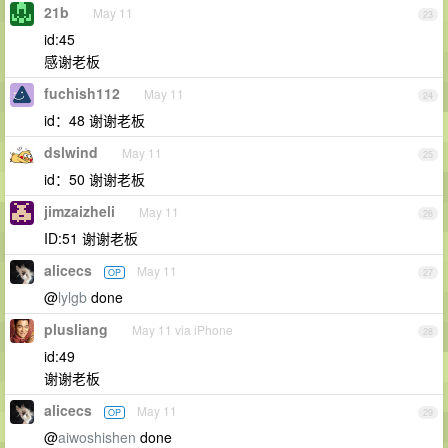
21b
May 11
23
id:45
感谢老板
fuchish112
May 11
24
id：48 谢谢老板
dslwind
May 11
25
id：50 谢谢老板
jimzaizheli
May 11
26
ID:51 谢谢老板
alicecs
May 11
OP
27
@
lylgb
done
plusliang
May 11 via iPhone
28
id:49
谢谢老板
alicecs
May 11
OP
29
@
aiwoshishen
done