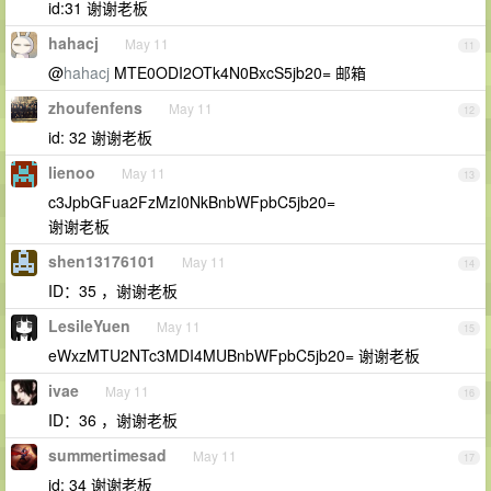
id:31 谢谢老板
hahacj
May 11
11
@
hahacj
MTE0ODI2OTk4N0BxcS5jb20= 邮箱
zhoufenfens
May 11
12
id: 32 谢谢老板
lienoo
May 11
13
c3JpbGFua2FzMzI0NkBnbWFpbC5jb20=
谢谢老板
shen13176101
May 11
14
ID：35 ，谢谢老板
LesileYuen
May 11
15
eWxzMTU2NTc3MDI4MUBnbWFpbC5jb20= 谢谢老板
ivae
May 11
16
ID：36 ，谢谢老板
summertimesad
May 11
17
id: 34 谢谢老板