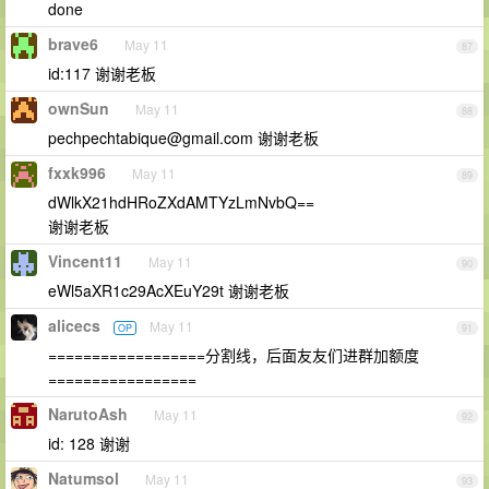
done
brave6
May 11
87
id:117 谢谢老板
ownSun
May 11
88
pechpechtabique@gmail.com
谢谢老板
fxxk996
May 11
89
dWlkX21hdHRoZXdAMTYzLmNvbQ==
谢谢老板
Vincent11
May 11
90
eWl5aXR1c29AcXEuY29t 谢谢老板
alicecs
May 11
OP
91
==================分割线，后面友友们进群加额度
=================
NarutoAsh
May 11
92
id: 128 谢谢
Natumsol
May 11
93