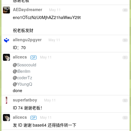
感谢老板
AEDaydreamer
May 11
49
eno1OTczNzU0MjhAZ21haWwuY29t
祝老板发财
allengu2pgyer
May 11
50
ID：70
alicecs
May 11
OP
51
@
Sosocould
@
iBenlim
@
coderTz
@
Y0ungQ
done
superfatboy
May 11
52
ID 74 谢谢老板！
alicecs
May 11
OP
53
发 ID 谢谢 base64 还得插件转一下