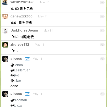
wh1012023498
May 11
39
id: 62 谢谢老板
genewzxk666
May 11
40
id:61 谢谢老板
DarkHorseDream
May 11
41
ID:60, 谢谢老板
zhuiyue132
May 11
42
ID: 63
alicecs
May 11
OP
43
@
lienoo
@
LesileYuen
@
Ryinn
@
sikex
done
alicecs
May 11
OP
44
@
dieeman
@
tcyxw