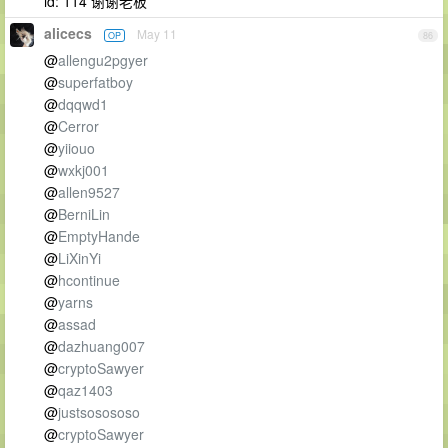
id: 114 谢谢老板
alicecs
May 11
OP
86
@
allengu2pgyer
@
superfatboy
@
dqqwd1
@
Cerror
@
yiiouo
@
wxkj001
@
allen9527
@
BerniLin
@
EmptyHande
@
LiXinYi
@
hcontinue
@
yarns
@
assad
@
dazhuang007
@
cryptoSawyer
@
qaz1403
@
justsosososo
@
cryptoSawyer