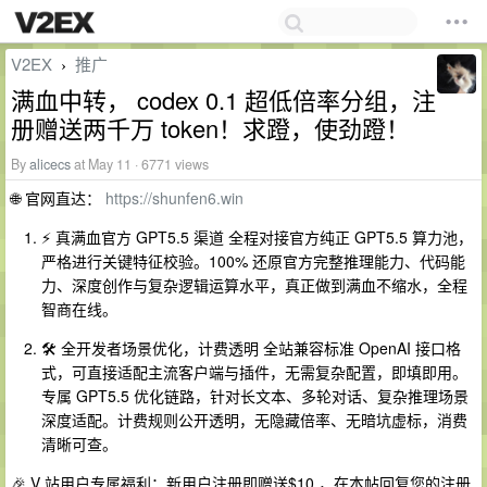
V2EX
推广
›
满血中转， codex 0.1 超低倍率分组，注
册赠送两千万 token！求蹬，使劲蹬！
By
alicecs
at May 11 · 6771 views
🌐 官网直达：
https://shunfen6.win
⚡ 真满血官方 GPT5.5 渠道 全程对接官方纯正 GPT5.5 算力池，
严格进行关键特征校验。100% 还原官方完整推理能力、代码能
力、深度创作与复杂逻辑运算水平，真正做到满血不缩水，全程
智商在线。
🛠️ 全开发者场景优化，计费透明 全站兼容标准 OpenAI 接口格
式，可直接适配主流客户端与插件，无需复杂配置，即填即用。
专属 GPT5.5 优化链路，针对长文本、多轮对话、复杂推理场景
深度适配。计费规则公开透明，无隐藏倍率、无暗坑虚标，消费
清晰可查。
🎉 V 站用户专属福利：新用户注册即赠送$10 ，在本帖回复您的注册