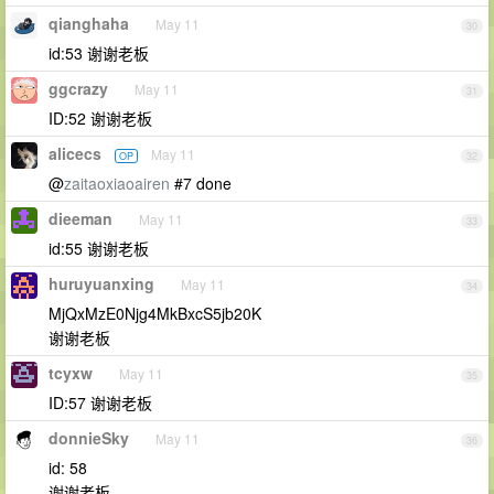
qianghaha
May 11
30
id:53 谢谢老板
ggcrazy
May 11
31
ID:52 谢谢老板
alicecs
May 11
OP
32
@
zaitaoxiaoairen
#7 done
dieeman
May 11
33
id:55 谢谢老板
huruyuanxing
May 11
34
MjQxMzE0Njg4MkBxcS5jb20K
谢谢老板
tcyxw
May 11
35
ID:57 谢谢老板
donnieSky
May 11
36
id: 58
谢谢老板