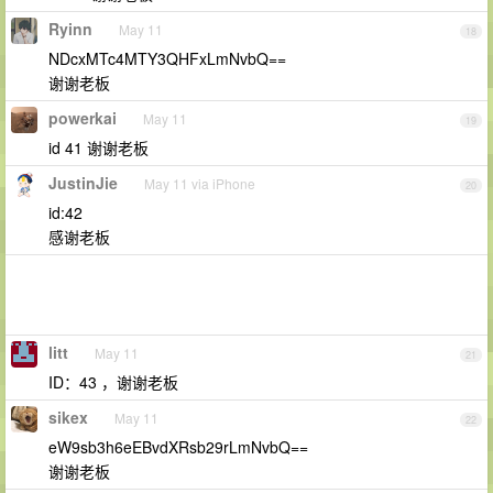
Ryinn
May 11
18
NDcxMTc4MTY3QHFxLmNvbQ==
谢谢老板
powerkai
May 11
19
id 41 谢谢老板
JustinJie
May 11 via iPhone
20
id:42
感谢老板
litt
May 11
21
ID：43 ，谢谢老板
sikex
May 11
22
eW9sb3h6eEBvdXRsb29rLmNvbQ==
谢谢老板