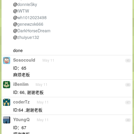
@
donnieSky
@
IWTW
@
wh1012023498
@
genewzxk666
@
DarkHorseDream
@
zhuiyue132
done
Sosocould
May 11
45
ID：65
麻烦老板
iBenlim
May 11
46
ID: 66, 谢谢老板
coderTz
May 11
47
ID:64 ,谢谢老板
Y0ungQ
May 11
48
ID：67