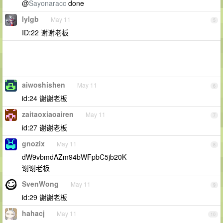
@
Sayonaracc
done
lylgb
May 11
5
ID:22 谢谢老板
aiwoshishen
May 11
6
id:24 谢谢老板
zaitaoxiaoairen
May 11
7
id:27 谢谢老板
gnozix
May 11
8
dW9vbmdAZm94bWFpbC5jb20K
谢谢老板
SvenWong
May 11
9
id:29 谢谢老板
hahacj
May 11
10