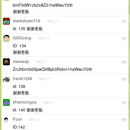
bmF0dW1zb2xAZ21haWwuY29t
谢谢老板
markdown710
May 11
94
id: 135 谢谢老板
GGGoing
May 11
95
ID: 134
谢谢老板
xiaowzp
May 11
96
ZnJhbmt3dXpwQHByb3Rvbm1haWwuY29t
frank1256
May 11
97
id: 138
谢谢老板
shantongxu
May 11
98
id: 140 谢谢老板
Fuor
May 11
99
ID:142