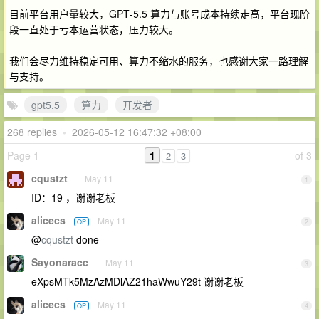
目前平台用户量较大，GPT‑5.5 算力与账号成本持续走高，平台现阶
段一直处于亏本运营状态，压力较大。
我们会尽力维持稳定可用、算力不缩水的服务，也感谢大家一路理解
与支持。
gpt5.5
算力
开发者
268 replies
•
2026-05-12 16:47:32 +08:00
Page 1
1
of 3
2
3
cqustzt
May 11
1
ID：19 ，谢谢老板
alicecs
May 11
OP
2
@
cqustzt
done
Sayonaracc
May 11
3
eXpsMTk5MzAzMDlAZ21haWwuY29t 谢谢老板
alicecs
May 11
OP
4