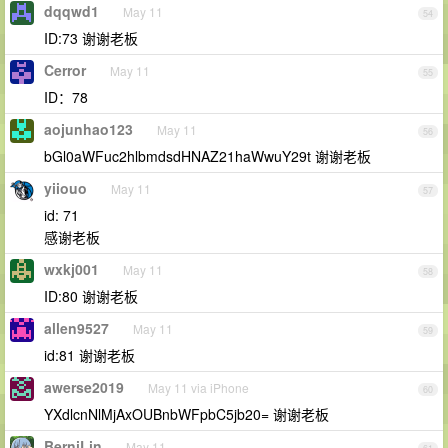
dqqwd1
May 11
54
ID:73 谢谢老板
Cerror
May 11
55
ID：78
aojunhao123
May 11
56
bGl0aWFuc2hlbmdsdHNAZ21haWwuY29t 谢谢老板
yiiouo
May 11
57
id: 71
感谢老板
wxkj001
May 11
58
ID:80 谢谢老板
allen9527
May 11
59
id:81 谢谢老板
awerse2019
May 11 via iPhone
60
YXdlcnNlMjAxOUBnbWFpbC5jb20= 谢谢老板
BerniLin
May 11