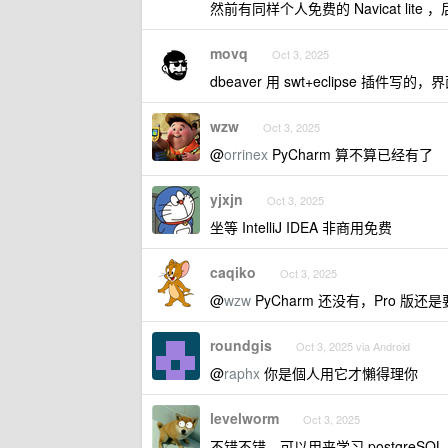
然前有同样个人免费的 Navicat lite ，
movq
Oct 3, 2025
dbeaver 用 swt+eclipse 插
wzw
Oct 3, 2025
@
orrinex
PyCharm 算不算已经有了
yjxjn
Oct 3, 2025
坐等 IntelliJ IDEA 非商用免费
caqiko
Oct 3, 2025
@
wzw
PyCharm 还没有，Pro 
roundgis
Oct 3, 2025 via Android
@
raphx
你是個人用它才懶得理你
levelworm
Oct 3, 2025
不错不错，可以用来学习 postgreSQL