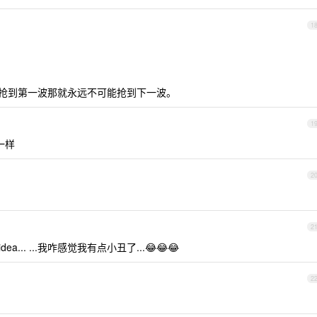
1
p 没抢到第一波那就永远不可能抢到下一波。
1
也一样
2
2
ea... ...我咋感觉我有点小丑了...😂😂😂
2