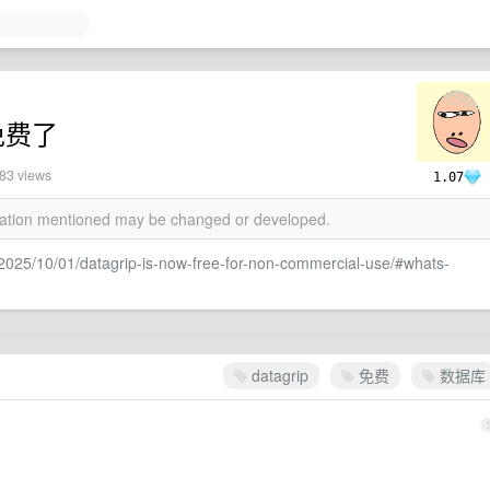
用免费了
083 views
1.07
rmation mentioned may be changed or developed.
p/2025/10/01/datagrip-is-now-free-for-non-commercial-use/#whats-
datagrip
免费
数据库