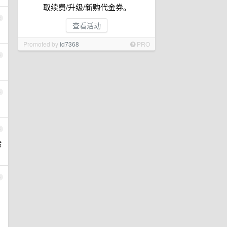
取续费/升级/新购代金券。
2
查看活动
Promoted by
id7368
PRO
3
4
5
般
6