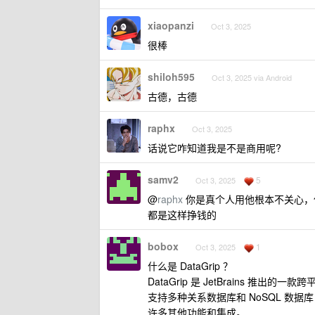
xiaopanzi
Oct 3, 2025
很棒
shiloh595
Oct 3, 2025 via Android
古德，古德
raphx
Oct 3, 2025
话说它咋知道我是不是商用呢?
samv2
5
Oct 3, 2025
@
raphx
你是真个人用他根本不关心，但
都是这样挣钱的
bobox
1
Oct 3, 2025
什么是 DataGrip ？
DataGrip 是 JetBrains 推
支持多种关系数据库和 NoSQL 数据
许多其他功能和集成。