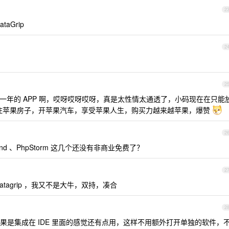
2
taGrip
2
2
9 美刀一年的 APP 啊，哎呀哎呀哎呀，真是太性情太通透了，小码现在在只能
总，住苹果房子，开苹果汽车，享受苹果人生，购买力越来越苹果，爆赞
2
Land 、PhpStorm 这几个还没有非商业免费了？
2
 datagrip ，我又不是大牛，双持，凑合
2
果是集成在 IDE 里面的感觉还有点用，这样不用额外打开单独的软件，