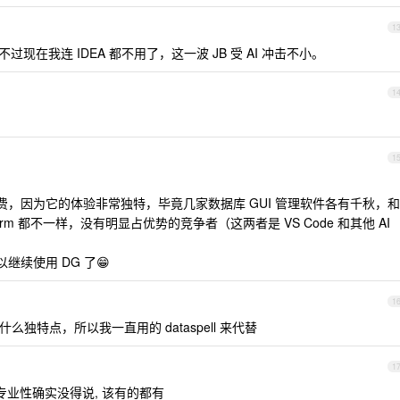
1
过现在我连 IDEA 都不用了，这一波 JB 受 AI 冲击不小。
1
1
商用免费，因为它的体验非常独特，毕竟几家数据库 GUI 管理软件各有千秋，和
Storm 都不一样，没有明显占优势的竞争者（这两者是 VS Code 和其他 AI
以继续使用 DG 了😁
1
么独特点，所以我一直用的 dataspell 来代替
1
但是专业性确实没得说, 该有的都有