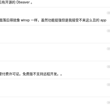
后有开源的 Dbeaver 。
2
件写的，界面落后得就像 winxp 一样，虽然功能挺强但是我接受不来这么丑的 app
3
3
3
版还是要付费许可证。免费版不支持远程开发。。
3
3