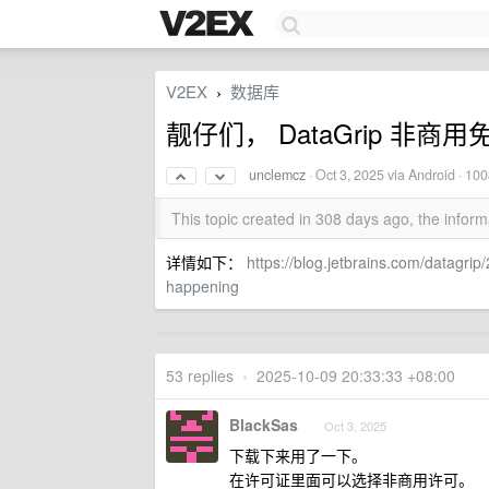
V2EX
数据库
›
靓仔们， DataGrip 非商
unclemcz
·
Oct 3, 2025
via Android · 10
This topic created in 308 days ago, the info
详情如下：
https://blog.jetbrains.com/datagri
happening
53 replies
•
2025-10-09 20:33:33 +08:00
BlackSas
Oct 3, 2025
下载下来用了一下。
在许可证里面可以选择非商用许可。