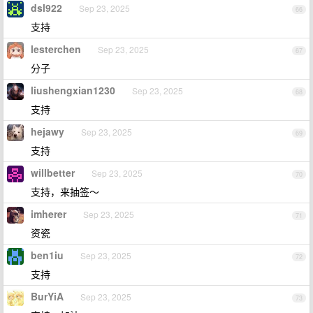
dsl922
Sep 23, 2025
66
支持
lesterchen
Sep 23, 2025
67
分子
liushengxian1230
Sep 23, 2025
68
支持
hejawy
Sep 23, 2025
69
支持
willbetter
Sep 23, 2025
70
支持，来抽签～
imherer
Sep 23, 2025
71
资瓷
ben1iu
Sep 23, 2025
72
支持
BurYiA
Sep 23, 2025
73