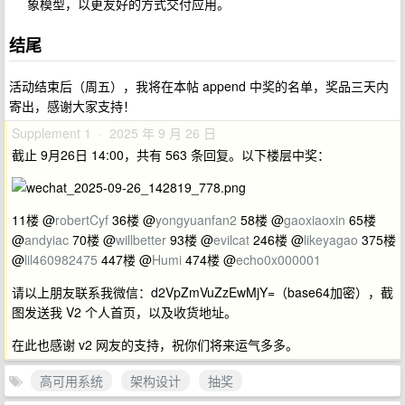
象模型，以更友好的方式交付应用。
结尾
活动结束后（周五），我将在本帖 append 中奖的名单，奖品三天内
寄出，感谢大家支持！
Supplement 1 · 2025 年 9 月 26 日
截止 9月26日 14:00，共有 563 条回复。以下楼层中奖：
11楼 @
robertCyf
36楼 @
yongyuanfan2
58楼 @
gaoxiaoxin
65楼
@
andyiac
70楼 @
willbetter
93楼 @
evilcat
246楼 @
likeyagao
375楼
@
lil460982475
447楼 @
Humi
474楼 @
echo0x000001
请以上朋友联系我微信：d2VpZmVuZzEwMjY=（base64加密），截
图发送我 V2 个人首页，以及收货地址。
在此也感谢 v2 网友的支持，祝你们将来运气多多。
高可用系统
架构设计
抽奖