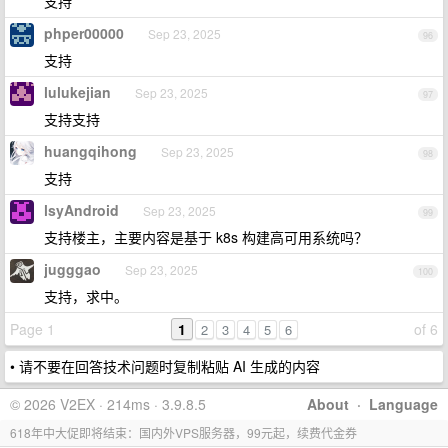
支持
phper00000
Sep 23, 2025
96
支持
lulukejian
Sep 23, 2025
97
支持支持
huangqihong
Sep 23, 2025
98
支持
lsyAndroid
Sep 23, 2025
99
支持楼主，主要内容是基于 k8s 构建高可用系统吗？
jugggao
Sep 23, 2025
100
支持，求中。
Page 1
1
of 6
2
3
4
5
6
• 请不要在回答技术问题时复制粘贴 AI 生成的内容
© 2026 V2EX · 214ms · 3.9.8.5
About
·
Language
618年中大促即将结束：国内外VPS服务器，99元起，续费代金券