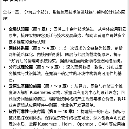
全书十章， 分为五个部分，系统梳理技术演进脉络与架构设计核心原
理：
全局认知篇（第 1 章）
：回溯二十余年技术演进，从单体应用到云
原生，梳理架构理念变迁与技术发展趋势，帮助读者建立跨越多个
技术维度的全局认知！
网络体系篇（第 2 ～ 4 章）
：以一次请求的全链路为线索，剖析
网络链路优化、内核网络机制、四层与七层负载均衡原理，揭示
“快”背后的物理与系统约束，据此构建面向全球的极致网络系统。
分布式理论篇（第 5 ～ 6 章）
：深入理解数据一致性、分布式事
务模式与共识算法，在充满不确定性的环境中构筑高可用性的基
石。
云原生基础设施篇（第 7 ～ 8 章）
：从算力、网络与存储三个维
度深入解析 Kubernetes 架构，掌握以应用为中心的设计理念；回
顾服务间通信的演进，理解服务网格的产生背景与核心价值，将非
业务逻辑从应用程序中剥离，使业务开发更简单。
软件可靠性与交付篇（第 9 ～ 10 章）
：构建统一的日志、指标与
链路追踪观测体系，保障复杂软件的稳定可靠；深入剖析声明式管
理的本质，掌握 Kustomize 、Helm 、Operator 、OAM 等应用抽