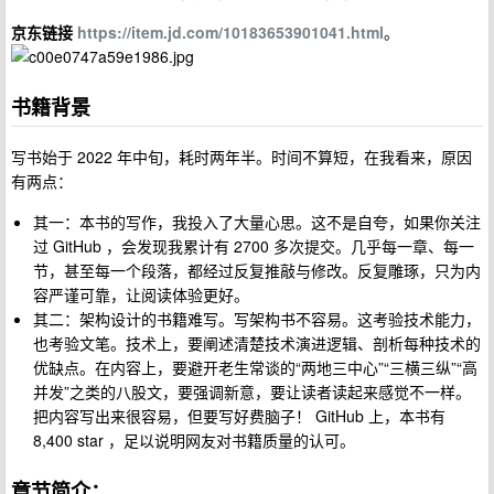
京东链接
https://item.jd.com/10183653901041.html
。
书籍背景
写书始于 2022 年中旬，耗时两年半。时间不算短，在我看来，原因
有两点：
其一：本书的写作，我投入了大量心思。这不是自夸，如果你关注
过 GitHub ，会发现我累计有 2700 多次提交。几乎每一章、每一
节，甚至每一个段落，都经过反复推敲与修改。反复雕琢，只为内
容严谨可靠，让阅读体验更好。
其二：架构设计的书籍难写。写架构书不容易。这考验技术能力，
也考验文笔。技术上，要阐述清楚技术演进逻辑、剖析每种技术的
优缺点。在内容上，要避开老生常谈的“两地三中心”“三横三纵”“高
并发”之类的八股文，要强调新意，要让读者读起来感觉不一样。
把内容写出来很容易，但要写好费脑子！ GitHub 上，本书有
8,400 star ，足以说明网友对书籍质量的认可。
章节简介：