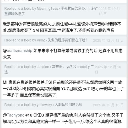
Replied to a topic by Meaning1ess
半夜扰民怎么办，已经严
2025 年 12 月
›
18 日
重影响休息了
我是那种对声音很敏感的人.之前住城中村,空调外机声音吵得我睡不
着.然后我就买了 3M 隔音耳罩.世界清净了.还能听到心跳的声音
Replied to a topic by KrisZ
失业的程序员们都在干啥？
2025 年 12 月 18 日
›
@
craftsmanship
如果未来不打算结婚或者铁丁克的话.还真不用焦虑
未来.
Replied to a topic by Jacefan
决赛圈， yu7 和 model y 二
2025 年 12 月 18
›
日
选一
MI 家现在舆论很差很差.TSl 目前舆论还是很不错.然后你把这两个放
一起比较.证明你内心其实很偏向 YU7.那就选 yu7 吧.小米的车也上了
一年多了.而且保有量也很高了.
Replied to a topic by yellowsky
入职体检问题后续
2025 年 12 月 16 日
›
@
Tachyonc
#16 CKD3 期算很严重的病,别人突然得了这个病,又不了
解.肯定以为会和其他大病一样一下子花几十万.你这个人真的很偏激.