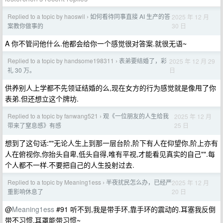
Replied to a topic by haoswil
如何看待同事直接 AI 生产的答
2025 年 12 月
›
30 日
案教你做事的
A 你不管问他什么.他都会给你一个感觉很对答案.就很无语~
Replied to a topic by handsome198311
表弟要结婚了，彩
2025 年 12 月 29
›
日
礼 30 万。
供养别人上学都不先领证结婚的么,现在女方的行为感觉就是像甩了你
表弟.但还想立这个牌坊.
Replied to a topic by fanwang521
观《一位朋友的人生给我
2025 年 12 月
›
25 日
带来了窒息感》有感
想到了这句话:""无论人生上到那一层台阶,阶下有人在仰望你,阶上亦有
人在俯视你,你抬头自卑,低头自得,唯有平视,才能看见真实的自己"".每
个人都不一样.不要把自己的人生投射过去.
Replied to a topic by Meaning1ess
半夜扰民怎么办，已经严
2025 年 12 月
›
20 日
重影响休息了
@
Meaning1ess
#91 听不到,我是带手环,靠手环的震动的.耳塞我反倒
带不习惯.耳罩能带习惯~