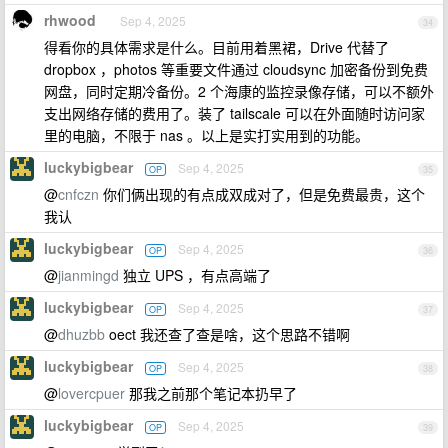
rhwood
Sep 4, 2025
34
得看你的具体需求是什么。目前用着黑裙，Drive 代替了
dropbox ，photos 等重要文件通过 cloudsync 加密备份到免费
网盘，同时定期冷备份。2 个海康的监控录像存储，可以不额外
支出网络存储的费用了。装了 tailscale 可以在外面随时访问家
里的电脑，不限于 nas 。以上是实打实用到的功能。
luckybigbear
Sep 4, 2025
OP
35
@
cnfczn
你们俩出现的有点成双成对了，但是免费最贵，这个
我认
luckybigbear
Sep 4, 2025
OP
36
@
jianmingd
独立 UPS ，有点高端了
luckybigbear
Sep 4, 2025
OP
37
@
dhuzbb
oect 我还查了查是啥，这个思路不错啊
luckybigbear
Sep 4, 2025
OP
38
@
lovercpuer
那我之前那个笔记本扔早了
luckybigbear
Sep 4, 2025
OP
39