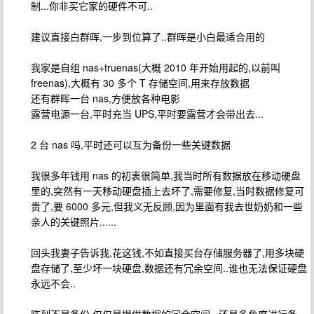
制...你非买它家的硬件不可..
建议直接白群晖,一步到位算了..群晖是小白最适合用的
我家是自组 nas+truenas(大概 2010 年开始用起的,以前叫
freenas),大概有 30 多个 T 存储空间,用来存放数据
还有群晖一台 nas,方便放各种电影
露营电源一台,平时充当 UPS,平时要露营才会带出去...
2 台 nas 吗,平时还可以互为备份一些关键数据
我很多年钱用 nas 的初衷很简单,我当时所有数据放在移动硬盘
里的,突然有一天移动硬盘插上去坏了,需要修复,当时数据修复可
贵了,要 6000 多元,但我义无反顾,因为里面有我去世奶奶和一些
亲人的关键照片......
回头我妻子告诉我,花这钱,不如直接买台存储服务器了,用多块硬
盘存储了,至少坏一块硬盘,数据还有冗余空间..谁也无法保证硬盘
永远不会..