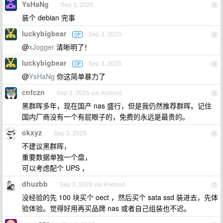
YsHaNg
Sep 3, 2025
2
装个 debian 完事
luckybigbear
Sep 3, 2025
OP
3
@
xJogger
清晰明了！
luckybigbear
Sep 3, 2025
OP
4
@
YsHaNg
你这简单暴力了
cnfczn
Sep 3, 2025 via Android
5
黑群晖多年，现在国产 nas 盛行，但是我仍然推荐群晖。记住
国内厂商没有一个有屁眼子的，免费的永远是最贵的。
okxyz
Sep 3, 2025
6
不建议黑群晖，
重要数据单独一个盘，
可以考虑配个 UPS ，
dhuzbb
Sep 3, 2025 via Android
7
没经验的先 100 块买个 oect ，然后买个 sata ssd 装进去，先体
验体验。觉得好用再买品牌 nas 或者自己组装也不迟。