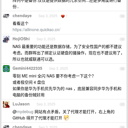
阵列不是备份.仅仅是提供数据的冗余空间...还是多角度进行备
份..
chendaye
Sep 3, 2025
1
14
看看这个
https://allinone.quickso.cn/
HojiOShi
Sep 3, 2025
15
NAS 最重要的功能还是数据存储，为了安全性国产的都不建议
考虑。而群晖出了绑定认证硬盘的骚操作，现在也不建议用了，
所以也就威联通可以选。
Gemini4422335
Sep 3, 2025
16
零刻 ME mini 全闪 NAS 要不你考虑一下这个？
或者极空间 4 盘位
如果你是华为手机优先华为的 nas ，底层兼容同步华为手机和
电脑的备份贼好用
LuJason
Sep 3, 2025
17
@
mydebug
网站有点矛盾，关了代理才能打开，右上角的
GitHub 得开了代理才能打开
chendaye
Sep 3, 2025
18