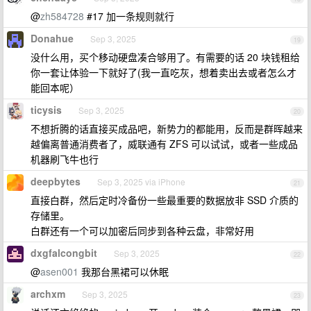
@
zh584728
#17 加一条规则就行
Donahue
Sep 3, 2025
19
没什么用，买个移动硬盘凑合够用了。有需要的话 20 块钱租给
你一套让体验一下就好了(我一直吃灰，想着卖出去或者怎么才
能回本呢）
ticysis
Sep 3, 2025
20
不想折腾的话直接买成品吧，新势力的都能用，反而是群晖越来
越偏离普通消费者了，威联通有 ZFS 可以试试，或者一些成品
机器刷飞牛也行
deepbytes
Sep 3, 2025 via iPhone
21
直接白群，然后定时冷备份一些最重要的数据放非 SSD 介质的
存储里。
白群还有一个可以加密后同步到各种云盘，非常好用
dxgfalcongbit
Sep 3, 2025
22
@
asen001
我那台黑裙可以休眠
archxm
Sep 3, 2025
23