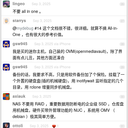
lingeo
Sep 3, 2025
26
不要 all in one 。
starrys
Sep 3, 2025
27
@
mydebug
#14 这个文档很不错，很详细。就算不搞 All-in-
One ，也有很大的参考价值。
gsw945
Sep 3, 2025 via iPhone
28
我是买的迷你主机，自己装的 OVM(openmediavault)，除了界
面有点儿丑，其他方面还凑合
gsw945
Sep 3, 2025 via iPhone
29
备份的话，我要求不高，只是用软件备份加了个保险。挂载了一
个外置的硬盘盒(插的机械硬盘)，用 inotifywait 监听指定的几个
目录，用 rclone 增量同步机械盘。
axiauk
Sep 3, 2025
30
NAS 不要用 RAID ，重要数据用防断电的企业级 SSD ，仓库盘
用机械盘，硬件买带外管理功能的 NUC ，系统用 OMV （
debian ）极其简单方便。
ottoli
Sep 3, 2025
1
31