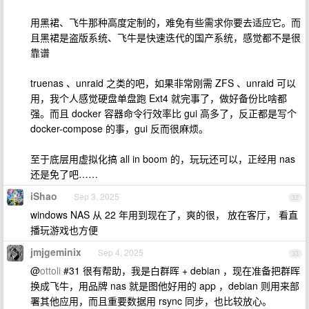
用黑裙、飞牛那种高度定制的，难免有些需求你要去适应它。而
且黑裙是盗版系统、飞牛是快速迭代的国产系统，感觉都不是很
靠谱
truenas 、unraid 之类的吧，如果非常刚需 ZFS 、unraid 可以
用，我个人感觉硬盘单盘跑 Ext4 就完事了，做好备份比啥都
强。而且 docker 容器命令行效率比 gui 高多了，反正都是写个
docker-compose 的事，gui 反而很麻烦。
至于底层用虚拟化搞 all in boom 的，玩玩还可以，正经用 nas
还是免了吧……
iShao
Sep 3, 2025
32
windows NAS 从 22 年用到现在了，爽的很， 放在客厅， 看直
播玩游戏也方便
jmjgeminix
Sep 4, 2025
33
@
ottoli
#31 很有帮助，我是白群晖 + debian ，现在准备把群晖
换成飞牛，用品牌 nas 就是图他好用的 app ，debian 则用来部
署其他应用，而且重要数据用 rsync 同步，也比较放心。