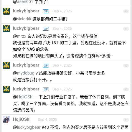
@
asen001
学到了！
luckybigbear
Sep 4, 2025
OP
40
@
victorkk
这是都淘的二手嘛？
luckybigbear
Sep 4, 2025
OP
41
@
mrzx
亲人的记忆是最宝贵的，这个钱花得值
我也是前两年淘了块 16T 的二手盘，到现在还没坏，就有些不
如搞个 NAS 的念头
如果我在搞的项目有奔头了，会考虑搞个白群晖~多谢~
luckybigbear
Sep 4, 2025
OP
42
@
mydebug
v 站能放链接确实好，小某书限制太多
就是链接我打不开。。
luckybigbear
Sep 4, 2025
OP
43
@
HojiOShi
一下上升到专业程度了，我看了他们官网，到了购
买，跳了三个界面，没有看到价格，我就知道，这不是我现在应
该选的品牌。
HojiOShi
Sep 4, 2025
44
@
luckybigbear
#43 不懂，你点购买之后不是应该看到这个界面