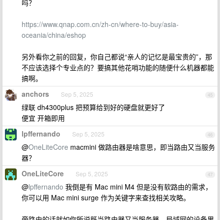
吗？
https://www.qnap.com.cn/zh-cn/where-to-buy/asia-
oceania/china/eshop
另外看你之前的回复，你自己都说“亲人的记忆是最宝贵的”，那
不应该选择个专业点的？要搞其他花哨功能的随便什么机器都能
搞啊。
anchors
Sep 5, 2025
45
绿联 dh4300plus 把预算给到好的硬盘就更好了
便宜 开箱即用
lpffernando
Sep 5, 2025
46
@
OneLiteCore
macmini 做路由器是啥意思，即当路由又当服务
器？
OneLiteCore
Sep 5, 2025
47
@
lpffernando
我倒是有 Mac mini M4 但是没有软路由的需求，
你可以用 Mac mini surge 作为关键字来查找相关攻略。
旁路由的话就如你所说既当路由器又当服务器，局域网的设备里