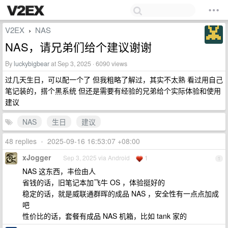
V2EX
NAS
›
NAS，请兄弟们给个建议谢谢
By
luckybigbear
at Sep 3, 2025 · 6090 views
过几天生日，可以配一个了 但我粗略了解过，其实不太熟 看过用自己
笔记装的，搭个黑系统 但还是需要有经验的兄弟给个实际体验和使用
建议
NAS
生日
建议
48 replies
•
2025-09-16 16:53:07 +08:00
xJogger
Sep 3, 2025 via Android
1
1
NAS 这东西，丰俭由人
省钱的话，旧笔记本加飞牛 OS ，体验挺好的
稳定的话，就是威联通群晖的成品 NAS ，安全性有一点点加成
吧
性价比的话，套餐有成品 NAS 机箱，比如 tank 家的