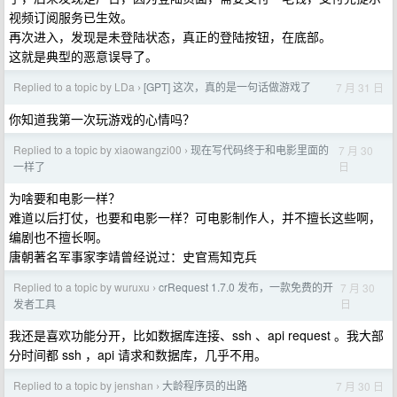
视频订阅服务已生效。
再次进入，发现是未登陆状态，真正的登陆按钮，在底部。
这就是典型的恶意误导了。
Replied to a topic by LDa
[GPT] 这次，真的是一句话做游戏了
7 月 31 日
›
你知道我第一次玩游戏的心情吗？
Replied to a topic by xiaowangzi00
现在写代码终于和电影里面的
7 月 30
›
日
一样了
为啥要和电影一样？
难道以后打仗，也要和电影一样？可电影制作人，并不擅长这些啊，
编剧也不擅长啊。
唐朝著名军事家李靖曾经说过：史官焉知克兵
Replied to a topic by wuruxu
crRequest 1.7.0 发布，一款免费的开
7 月 30
›
日
发者工具
我还是喜欢功能分开，比如数据库连接、ssh 、api request 。我大部
分时间都 ssh ，api 请求和数据库，几乎不用。
Replied to a topic by jenshan
大龄程序员的出路
7 月 30 日
›