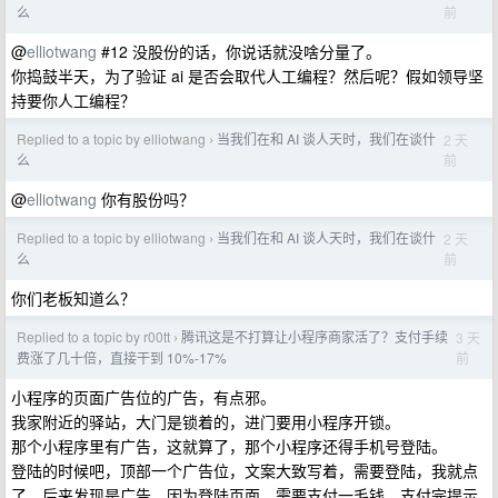
前
么
@
elliotwang
#12 没股份的话，你说话就没啥分量了。
你捣鼓半天，为了验证 ai 是否会取代人工编程？然后呢？假如领导坚
持要你人工编程？
Replied to a topic by elliotwang
当我们在和 AI 谈人天时，我们在谈什
2 天
›
前
么
@
elliotwang
你有股份吗？
Replied to a topic by elliotwang
当我们在和 AI 谈人天时，我们在谈什
2 天
›
前
么
你们老板知道么？
Replied to a topic by r00tt
腾讯这是不打算让小程序商家活了？支付手续
3 天
›
前
费涨了几十倍，直接干到 10%-17%
小程序的页面广告位的广告，有点邪。
我家附近的驿站，大门是锁着的，进门要用小程序开锁。
那个小程序里有广告，这就算了，那个小程序还得手机号登陆。
登陆的时候吧，顶部一个广告位，文案大致写着，需要登陆，我就点
了，后来发现是广告，因为登陆页面，需要支付一毛钱，支付完提示