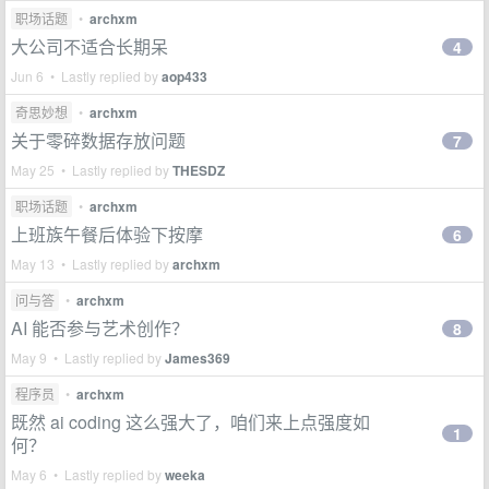
职场话题
•
archxm
大公司不适合长期呆
4
Jun 6 • Lastly replied by
aop433
奇思妙想
•
archxm
关于零碎数据存放问题
7
May 25 • Lastly replied by
THESDZ
职场话题
•
archxm
上班族午餐后体验下按摩
6
May 13 • Lastly replied by
archxm
问与答
•
archxm
AI 能否参与艺术创作？
8
May 9 • Lastly replied by
James369
程序员
•
archxm
既然 ai coding 这么强大了，咱们来上点强度如
1
何？
May 6 • Lastly replied by
weeka