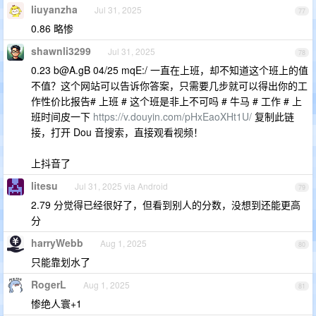
liuyanzha
Jul 31, 2025
77
0.86 略惨
shawnli3299
Jul 31, 2025
78
0.23
b@A.gB
04/25 mqE:/ 一直在上班，却不知道这个班上的值
不值？这个网站可以告诉你答案，只需要几步就可以得出你的工
作性价比报告# 上班 # 这个班是非上不可吗 # 牛马 # 工作 # 上
班时间皮一下
https://v.douyin.com/pHxEaoXHt1U/
复制此链
接，打开 Dou 音搜索，直接观看视频！
上抖音了
litesu
Jul 31, 2025 via Android
79
2.79 分觉得已经很好了，但看到别人的分数，没想到还能更高
分
harryWebb
Aug 1, 2025
80
只能靠划水了
RogerL
Aug 1, 2025
81
惨绝人寰+1