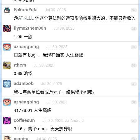
SakuraYuki
Jul 30, 2025
32
@
ATKLLL
他这个算法别的选项影响权重很大的，不能只看收入
flyme2them00n
Jul 30, 2025
33
1.05 一般
azhangbing
Jul 30, 2025
34
日薪有 bug ， 我现在确实 人生巅峰
tthem
Jul 30, 2025
35
0.69 略惨
adambob
Jul 30, 2025
36
我把年薪单位看成万元了，结果惨不忍睹。
azhangbing
Jul 30, 2025
37
41778.01 人生巅峰
coffeesun
Jul 30, 2025 via Android
38
3.16 ，爽个 der ，天天想辞职
mogita
Jul 30, 2025
39