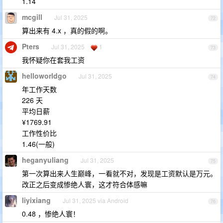
1.14
mcgill
Jul 31, 2025
72
算出来有 4.x ，真的假的啊。
Pters
Jul 31, 2025
1
73
我怀疑你在套我工资
helloworldgo
Jul 31, 2025
74
年工作天数
226 天
平均日薪
¥1769.91
工作性价比
1.46(一般)
heganyuliang
Jul 31, 2025
75
第一次算出来人生巅峰，一看就不对，发现是工资默认是万元。
改正之后变成惨绝人寰，这才符合体感嘛
liyixiang
Jul 31, 2025 via Android
76
0.48 ，惨绝人寰！