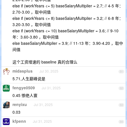
else if (workYears <= 5) baseSalaryMultiplier = 2.7; // 4-5 年：
2.70-3.00 ，取中间值
else if (workYears <= 8) baseSalaryMultiplier = 3.2; // 6-8 年：
3.20-3.50 ，取中间值
else if (workYears <= 10) baseSalaryMultiplier = 3.6; // 9-10
年：3.60-3.80 ，取中间值
else baseSalaryMultiplier = 3.9; // 11-13 年：3.90-4.20 ，取中
间值
这个工资增速的 baseline 真的合理么
midasplus
Jul 30, 2025
51
5.71,人生巅峰说是
fengye0509
Jul 31, 2025
52
0.45 惨绝人寰
renyixu
Jul 31, 2025
53
0.03
kfpenn
Jul 31, 2025
54