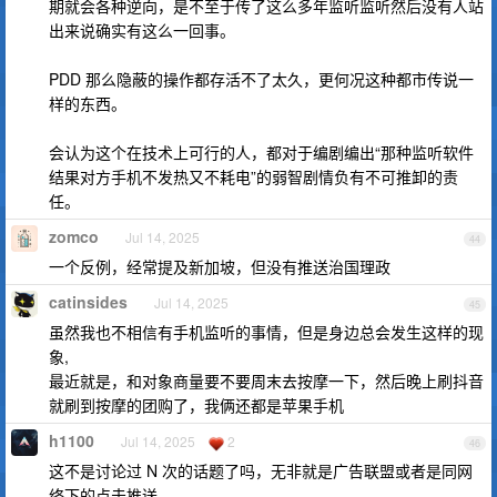
期就会各种逆向，是不至于传了这么多年监听监听然后没有人站
出来说确实有这么一回事。
PDD 那么隐蔽的操作都存活不了太久，更何况这种都市传说一
样的东西。
会认为这个在技术上可行的人，都对于编剧编出“那种监听软件
结果对方手机不发热又不耗电”的弱智剧情负有不可推卸的责
任。
zomco
Jul 14, 2025
44
一个反例，经常提及新加坡，但没有推送治国理政
catinsides
Jul 14, 2025
45
虽然我也不相信有手机监听的事情，但是身边总会发生这样的现
象,
最近就是，和对象商量要不要周末去按摩一下，然后晚上刷抖音
就刷到按摩的团购了，我俩还都是苹果手机
h1100
Jul 14, 2025
2
46
这不是讨论过 N 次的话题了吗，无非就是广告联盟或者是同网
络下的点击推送。