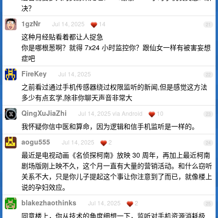
决？
1gzNr
Jul 14, 2025
14
21
这种月经贴看着都让人捉急
你是哪根葱啊？就得 7x24 小时监控你？跟仙女一样有被害妄想
症吧
FireKey
Jul 14, 2025
22
之前看过通过手机传感器绕过权限监听的新闻,但是感觉这方法
多少有点玄学,除非你聊天声音非常大
QingXuJiaZhi
Jul 14, 2025 via Android
10
23
我怀疑你信中医和算命，因为逻辑和信手机监听是一样的。
aogu555
Jul 14, 2025
2
24
最近是电视动画《名侦探柯南》放映 30 周年，再加上最近柯南
剧场版刚上映不久，这个月一直有大量的营销活动。和什么窃听
关系不大，只是你儿子提起这个事让你注意到了而已，就像楼上
说的孕妇效应。
blakezhaothinks
Jul 14, 2025
2
25
同意楼上，你从技术的角度细想一下，监听对手机资源消耗极