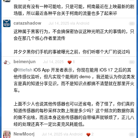
我就说有没有一种可能哈，只是可能，柯南最近在上映最新的剧
场版，所以最近各种平台关于柯南的流量也多了起来🤣
catazshadow
Jul 14, 2025 via Android
63
这种属于黑客行为，不会搞保密协议这种光明正大的事情的，只
会在那几个核心作者里流传
并夕夕黑你们手机的事被曝光之前，你们听哪个大厂的说过吗
beimenjun
Jul 14, 2025
8
64
@
littiefish
iOS App 开发者表示，你现在能用 iOS 17 之后的其
他传感仪监听，但凡实现个能用的 demo ，我还能认为你这类发
言是真的知道分享见识，而不是知识点都搞不清楚就在那里开火
车。
上面不少人也说其他传感器也可以还省电，奇了怪了，你们真的
知道传感器的每秒采样次数上限是多少吗？这个频次的数据你真
的做不出啥，而且本身这些传感器的自带噪声就够烦了，正儿八
经的处理还真不一定比麦克风耗能低。
NewMoorj
Jul 14, 2025 via Android
2
65