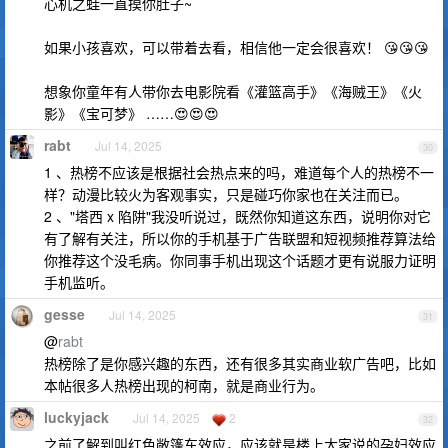
心机之蛙一直摸你肚子~
如果小孩喜欢，可以带着去看，相信他一定会很喜欢！ 😘😘😘
想象你童年有人带你去电影院看《灌篮高手》《海贼王》《火
影》《宝可梦》 ……😍😍😍
rabt
Jul 14, 2025
30
1 、热榜不应该是根据社会热点来的吗，难道每个人的热榜不一
样？动漫比较火为客观事实，只是碰巧你家也在关注而已。
2 、"塔西 x 陷阱"我没听说过，既然你知道这东西，说明你对它
有了解有关注，所以你的手机基于广告联盟和短视频推荐算法给
你推荐这个没毛病。你同事手机出现这个话题才更有说服力证明
手机监听。
gesse
Jul 14, 2025
31
@
rabt
热榜除了是你感兴趣的东西，还有很多其实商业软广告吧，比如
本帖很多人热榜出现的柯南，就是商业行为。
luckyjack
Jul 14, 2025
2
32
之前了解到叫红色敞篷车效应，应该就是楼上大家说的孕妇效应