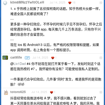
k0m8MNz2Ywf0OLeH
Jul 14, 2025
16
4
1. x 乎热榜上就推了名侦探柯南的话题。知乎热榜大伙都一样，
难道全国人民都说柯南了？
---
更多是一种孕妇效应，不怀孕的时候几乎见不到孕妇，怀孕之后
经常遇到孕妇。各种 app, 每天推几千上万条消息，只有你干兴
趣的信息你才会留意到。
---
现在 ios 和 Android13 以后，有严格的权限管理和提醒，如果
app 调用听筒，右上角会有一个图标提示。
cat9life
Jul 14, 2025
1
OP
5
@
Liv1Dad
#4 你不妨现在就打开某乎看一下，发帖时刻这个话
题在我热榜的 #7 。我怀疑你有没有？可能使给我私人定制的。
一件事是巧合孕妇效应。几件事“同时”发生，难道我怀的是双胞
胎？ 🤣🤣
totoro625
Jul 14, 2025
1
6
抖音经常给我推送哆啦 A 梦，我不感兴趣，看到就划过去了
某一天同事在茶水间给我说了他喜欢哆啦 A 梦，我的天呐，我