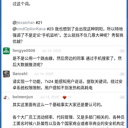
过这个词。
@
jiezaichan
#21
@
cmdOptionKana
#23 我也想到了会出现这种阴阳，所以特地
强调了不是定论“手机监听”。怎么就挡不住几尊大神呢？秀智商
优越？
fengye0509
Jul 14, 2025
41
是不是公用一个路由器，然后旁边的同事 通过手机搜索了，然
后大数据推流呢？
Satoshl
Jul 14, 2025
42
请实现一个功能，7x24 能感知用户说话，提取关键词，绕过安
卓系统权限限制，用户感知不到发热和高耗电
beimenjun
Jul 14, 2025
10
43
其实这里面有这么一个基础事实大家还是要认可的。
各个大厂员工流动频率、代码管理、又是多部门相关的、各种员
工匿名时候八卦属性以及各个国家商业或者非商业的安全机构定