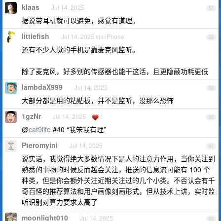
klaas
Jul 14, 2025
57
据说带耳机就可以避免，感觉有道理。
littiefish
Jul 14, 2025 via iPhone
58
还有不少人觉的手机是靠麦克风监听。
除了麦克风，好多别的传感器也能干这活，且更隐蔽功耗更低
lambdaX999
Jul 14, 2025
59
大部分都是用的粘贴板，并不是监听，没那么恐怖
1gzNr
Jul 14, 2025
1
60
@
cat9life
#40 “我笨我有理”
Pteromyini
Jul 14, 2025
61
说实话，我觉得绝大多数情况下是人的注意力作用，当你关注到
熟悉的事物的时候反而越会关注，推送的信息流可能有 100 个
种类，但是你会额外关注近期关注过的几个小类。不否认会有千
奇百怪的推荐算法和用户画像刻画形式，但从技术上讲，实时监
听识别对算力要求太高了
moonlight010
Jul 14, 2025
62