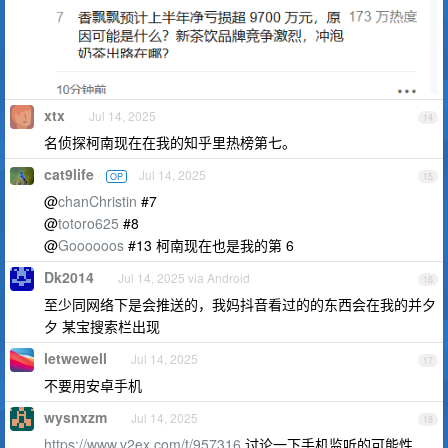
xtx
Jul 14, 2025
14
名侦探柯南现在在我的知乎里热榜第七。
cat9life
Jul 14, 2025
OP
15
@
chanChristin
#7
@
totoro625
#8
@
Goooooos
#13 柯南现在也是我的第 6
Dk2014
Jul 14, 2025 via Android
16
至少同网络下是会推送的，我妈抖音看过的的东西会在我的并夕
夕 某宝搜索栏出现
letwewell
Jul 14, 2025
17
不要用安卓手机
wysnxzm
Jul 14, 2025
18
https://www.v2ex.com/t/957316
讨论一下手机监听的可能性