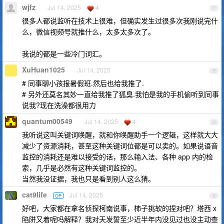
wjfz
Jul 14, 2025
4
37
很多人都说监听在技术上很难，但确实发生过很多次我刚说完什
么，微信视频号就推什么，太多太多次了。
我说的都是一些冷门词汇。
XuHuan1025
Jul 14, 2025
38
# 同事聊小孩报暑假班.然后也给我推了.
# 另外还莫名其妙一直给我推了狐臭.我怕是我的手机偷听到同事
说我?现在洗澡都很用力
quantum00549
Jul 14, 2025
4
39
我听说这叫关键词唤醒，就和你唤醒助手一个逻辑，这样就大大
减少了资源消耗，甚至这种关键词位都是可以卖的。如果说语音
监控的消耗还是难以接受的话，那么输入法、各种 app 内的检
索，几乎是必然有这种关键词监控的。
当然我没证据，我也只是看到别人这么猜。
cat9life
Jul 14, 2025
OP
40
好吧，大家都在拿名侦探柯南说事，柿子挑软的捏对吧？塔西 x
陷阱又着呢吗解释？我对天发誓至少近半年内没见过也没主动查