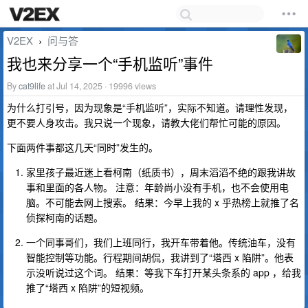
V2EX
问与答
›
我也来分享一个“手机监听”事件
By
cat9life
at Jul 14, 2025 · 19996 views
为什么打引号，因为现象是“手机监听”，实际不知道。请理性发现，
更不要人身攻击。我只说一个现象，请教大佬们帮忙可能的原因。
下面两件事都这几天“同时”发生的。
家里孩子最近迷上看柯南（纸质书），周末滔滔不绝的跟我讲故
事和里面的各人物。 注意：年龄尚小没有手机，也不会使用电
脑。不可能去网上搜索。 结果：今早上我的 x 乎热榜上就推了名
侦探柯南的话题。
一个同事哥们，我们上班同行，我开车带着他。传统油车，没有
智能控制等功能。行程期间胡侃，我讲到了“塔西 x 陷阱”。他表
示没听说过这个词。 结果：等我下车打开某头条系的 app ，给我
推了“塔西 x 陷阱”的短视频。