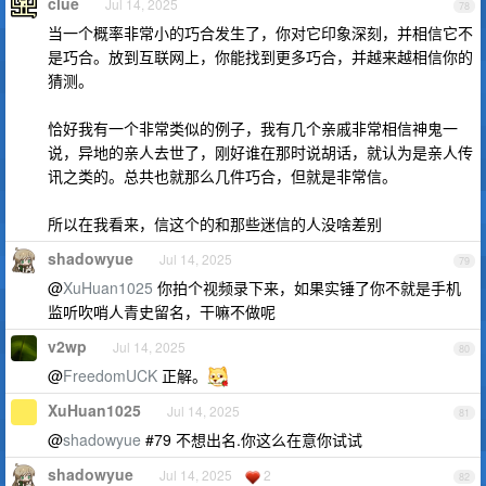
clue
Jul 14, 2025
78
当一个概率非常小的巧合发生了，你对它印象深刻，并相信它不
是巧合。放到互联网上，你能找到更多巧合，并越来越相信你的
猜测。
恰好我有一个非常类似的例子，我有几个亲戚非常相信神鬼一
说，异地的亲人去世了，刚好谁在那时说胡话，就认为是亲人传
讯之类的。总共也就那么几件巧合，但就是非常信。
所以在我看来，信这个的和那些迷信的人没啥差别
shadowyue
Jul 14, 2025
79
@
XuHuan1025
你拍个视频录下来，如果实锤了你不就是手机
监听吹哨人青史留名，干嘛不做呢
v2wp
Jul 14, 2025
80
@
FreedomUCK
正解。
XuHuan1025
Jul 14, 2025
81
@
shadowyue
#79 不想出名.你这么在意你试试
shadowyue
Jul 14, 2025
2
82