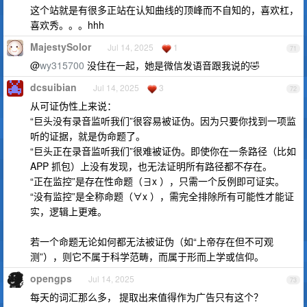
这个站就是有很多正站在认知曲线的顶峰而不自知的，喜欢杠，
喜欢秀。。。hhh
MajestySolor
Jul 14, 2025
1
71
@
wy315700
没住在一起，她是微信发语音跟我说的🤣
dcsuibian
Jul 14, 2025
3
72
从可证伪性上来说：
“巨头没有录音监听我们”很容易被证伪。因为只要你找到一项监
听的证据，就是伪命题了。
“巨头正在录音监听我们”很难被证伪。即使你在一条路径（比如
APP 抓包）上没有发现，也无法证明所有路径都不存在。
“正在监控”是存在性命题（∃x ），只需一个反例即可证实。
“没有监控”是全称命题（∀x ），需完全排除所有可能性才能证
实，逻辑上更难。
若一个命题无论如何都无法被证伪（如“上帝存在但不可观
测”），则它不属于科学范畴，而属于形而上学或信仰。
opengps
Jul 14, 2025
73
每天的词汇那么多， 提取出来值得作为广告只有这个？