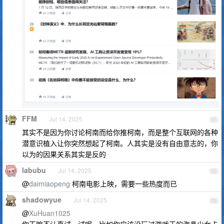
FFM
Jul 14, 2025
51
其实不是因为你讨论柯南而给你推柯南，而是整个互联网的各种
潜意识植入让你突然想起了柯南。人其实是没有自由意志的，你
以为的因果关系其实是反的
labubu
Jul 14, 2025
52
@
daimiaopeng
柯南电影上映，需要一些热度而已
shadowyue
Jul 14, 2025
53
@
XuHuan1025