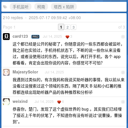
手机监听
柯南
塔西 x 陷阱
210 replies
•
2025-07-17 09:59:42 +08:00
Page 1
1
of 3
2
3
card123
Jul 14, 2025
3
PRO
1
这个都已经是公开的秘密了，你随意说的一些东西都会被监听，
我之前也实验过，手机待机状态下，不断的说一些你从来没看
过，或者没使用过的东西，说完以后，再打开手机，各个 app
都看看，肯定会出现你说的内容，你感觉可不可怕？
MajestySolor
Jul 14, 2025
2
我遇到过类似的，有次我妈和我说买助听器的事情，我以前从来
没看过没搜索过这个领域的东西，隔了两天 B 站和小红薯的推
荐都连续出现助听器产品的各种推荐和分析🤣
weixind
Jul 14, 2025
6
3
恭喜你，楚门，发现了这个虚拟世界的 bug 。其实我们已经埋
了接近上千年的伏笔了，不知道你有没有听说过“说曹操，曹操
到”。