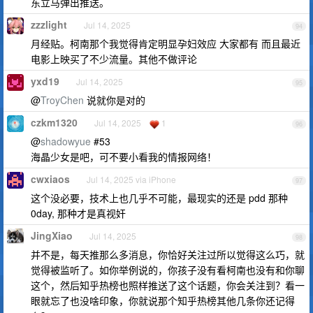
东立马弹出推送。
zzzlight
Jul 14, 2025
94
月经贴。柯南那个我觉得肯定明显孕妇效应 大家都有 而且最近
电影上映买了不少流量。其他不做评论
yxd19
Jul 14, 2025
95
@
TroyChen
说就你是对的
czkm1320
Jul 14, 2025
1
96
@
shadowyue
#53
海晶少女是吧，可不要小看我的情报网络！
cwxiaos
Jul 14, 2025 via iPhone
97
这个没必要，技术上也几乎不可能，最现实的还是 pdd 那种
0day, 那种才是真视奸
JingXiao
Jul 14, 2025
98
并不是，每天推那么多消息，你恰好关注过所以觉得这么巧，就
觉得被监听了。如你举例说的，你孩子没有看柯南也没有和你聊
这个，然后知乎热榜也照样推送了这个话题，你会关注到？看一
眼就忘了也没啥印象，你就说那个知乎热榜其他几条你还记得