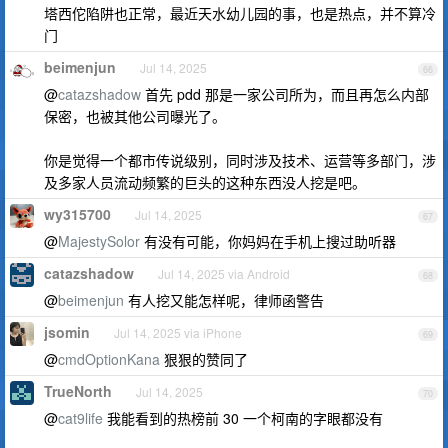
塔西佗陷阱也正常，最近天水幼儿园的事，也是热点，并不算冷
门
beimenjun
Jul 14, 2025
66
@
catazshadow
首先 pdd 那是一家公司所为，而且再怎么内部
保密，也被其他公司曝光了。
你是觉得一个都市传说级别，同时涉及技术、运营等多部门，涉
及多家人员流动频繁的巨头的这种东西没人挖是吧。
wy315700
Jul 14, 2025
67
@
MajestySolor
有没有可能，你妈妈在手机上搜过助听器
catazshadow
Jul 14, 2025 via Android
68
@
beimenjun
有人挖又能怎样呢，律师函警告
jsomin
Jul 14, 2025 via iPhone
69
@
cmdOptionKana
狠狠的赞同了
TrueNorth
Jul 14, 2025
70
@
cat9life
我能看到的热榜前 30 一个柯南的字眼都没有