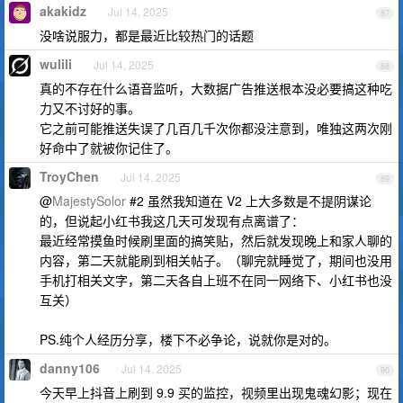
akakidz
Jul 14, 2025
87
没啥说服力，都是最近比较热门的话题
wulili
Jul 14, 2025
88
真的不存在什么语音监听，大数据广告推送根本没必要搞这种吃
力又不讨好的事。
它之前可能推送失误了几百几千次你都没注意到，唯独这两次刚
好命中了就被你记住了。
TroyChen
Jul 14, 2025
89
@
MajestySolor
#2 虽然我知道在 V2 上大多数是不提阴谋论
的，但说起小红书我这几天可发现有点离谱了：
最近经常摸鱼时候刷里面的搞笑贴，然后就发现晚上和家人聊的
内容，第二天就能刷到相关帖子。（聊完就睡觉了，期间也没用
手机打相关文字，第二天各自上班不在同一网络下、小红书也没
互关）
PS.纯个人经历分享，楼下不必争论，说就你是对的。
danny106
Jul 14, 2025
90
今天早上抖音上刷到 9.9 买的监控，视频里出现鬼魂幻影；现在