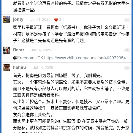
就看到这个讨论声音监控的帖子。我猜肯定是有双无形的大手在
操控这一些。
jonty
Jul 14, 2025
3
91
家里孩子最近迷上看柯南（纸质书）。你孩子为什么会最近迷上
柯南？是不是你孩子同学看了最近热搜的柯南的电影告诉了你孩
子？这就是个先有鸡还是先有蛋的问题。
Rehtt
Jul 14, 2025
92
@
FreedomUCK
https://www.zhihu.com/question/402972354
hahiru
Jul 14, 2025
93
首先，柯南是因为最新剧场版上线了。我刚看完。
其次，一个非常炸裂的阴谋论，如果不需要太复杂的技术含量，
而且不是只有小部分人可以做到的话，它早就被实锤了。不论是
正面实锤还是经历者爆料。
就比如监控这个。技术上不复杂，但是技术上又非常不合理。更
何况监控这种操作一旦被正面实锤那就等被告吧。
友商会送你上头条的。
而实际上更有可能是你的广告联盟 ID 在无意中暴露了你的一部
分隐私。就比如之前抖音和京东合作的时候，抖音搜完，打开京