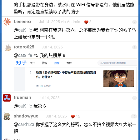
的手机都没带在身边，茶水间连 WiFi 信号都没有，他们居然能
监听，肯定是直接读取了我的脑子
Leeeeex
Jul 14, 2025 via Android
3
7
@
cat9life
#5 柯南在我这排第六，总不能因为我看了你的帖子马
上给我也定制一个吧。
totoro625
Jul 14, 2025
8
@
cat9life
#5 我的热榜第 6
trueman
Jul 14, 2025
9
@
cat9life
我第 6
shadowyue
Jul 14, 2025
12
10
@
card123
你掌握了这么大的秘密，怎么不拍个视频大红大紫一
把