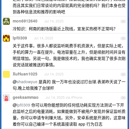
而且其实我们日常谈论的内容就真的完全随机吗？我们本身也受
到各种信息流和推荐的影响吧
mon6912640
Jul 14, 2025
33
冷知识：柯南的剧场版最近上院线，宣发买热榜不正常吗？
lpf0309
Jul 14, 2025
34
关于这件事，很多人都说监听耗费手机资源大，但是实际上呢，
手机的算力一直在提升，电池容量在上升，但是续航时间并没有
明显增加。另说一句，我是做技术的，我也确实发现了很多次刚
说完话就被推送的事情。
XuHuan1025
Jul 14, 2025
35
@
shadowyue
是真的 我一万年也没说过打台球.表弟昨天说了一
句,晚上给我推了台球杆
geeksammao
Jul 14, 2025 via iPhone
36
@
lpf0309
你可以用你能想到的任何低功耗实现方法测试一下开
启监听之后的电量消耗，如果能做到不被用户发现并保证监听质
量，你可以申请专利赚大钱。另外，安卓系统是开源的，这意味
着你可以自己编译一个系统直接读取 app 行为日志