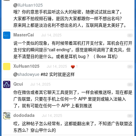
@
XuHuan1025
哦？你的意思手机监听这么大的秘密，随便试试就出来了，
大家都不拍视频石锤，是因为大家都跟你一样不想出名吗？
原来网上都是淡泊名利不想出名的人，互联网真是太美好了。
MasterCai
Jul 14, 2025
83
说一个类似的现象，有时候带着耳机打开支付宝，耳机会在打开
支付宝的瞬间提示"call ending"，感觉是瞬间调用了麦克风，但
是不清楚目的是什么。或者是耳机 bug ？（ Bose 耳机）
XuHuan1025
Jul 14, 2025
1
84
@
shadowyue
#82 实时就是这样
Qcui
Jul 14, 2025
85
你在微信或者其它聊天工具提到了，一样会被推送呀，现在都是
广告联盟，只要在手机上任何一个 APP 里提到或输入法输入
了，就有可能在任何一个 APP 上看到推送
dododada
Jul 14, 2025
86
哎，这种帖子怎么经常有，这都能翻出来了，不知道广告联盟这
东西么？穿山甲什么的