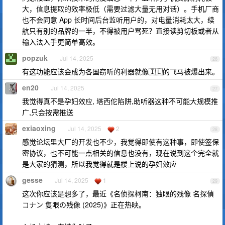
大，信息提取的效率极低（需要过滤大量无用对话）。手机厂商
也不会同意 App 长时间后台监听用户的，对电量消耗太大，续
航只有别的品牌的一半，不得被用户骂死？直接读剪切板或者从
输入法入手更简单高效。
popzuk
Jul 14, 2025
26
有这功能应该会成为各国窃听的利器就像🇮🇱的飞马被爆出来。
en20
Jul 14, 2025
27
我觉得真不是孕妇效应, 塔西佗陷阱,助听器这种不可能大规模推
广,只会按需推送
exiaoxing
Jul 14, 2025
2
28
感觉论坛里大厂的开发也不少，我觉得即使有这种事，即使签保
密协议，也不可能一点相关的信息也没有，现在说到这个完全就
是大家的猜测，所以我觉得就是楼上说的孕妇效应
gesse
Jul 14, 2025
1
29
这次你应该是想多了，最近《名侦探柯南：独眼的残像 名探偵
コナン 隻眼の残像 (2025)》正在热映。