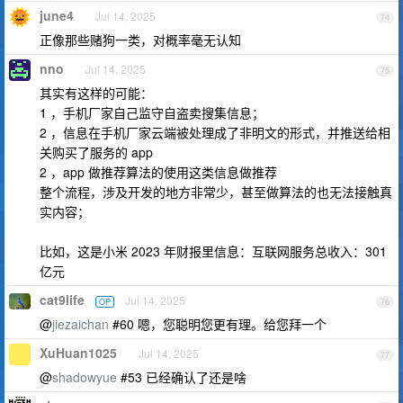
june4
Jul 14, 2025
74
正像那些赌狗一类，对概率毫无认知
nno
Jul 14, 2025
75
其实有这样的可能：
1 ，手机厂家自己监守自盗卖搜集信息；
2 ，信息在手机厂家云端被处理成了非明文的形式，并推送给相
关购买了服务的 app
2 ，app 做推荐算法的使用这类信息做推荐
整个流程，涉及开发的地方非常少，甚至做算法的也无法接触真
实内容；
比如，这是小米 2023 年财报里信息：互联网服务总收入：301
亿元
cat9life
Jul 14, 2025
OP
76
@
jiezaichan
#60 嗯，您聪明您更有理。给您拜一个
XuHuan1025
Jul 14, 2025
77
@
shadowyue
#53 已经确认了还是啥