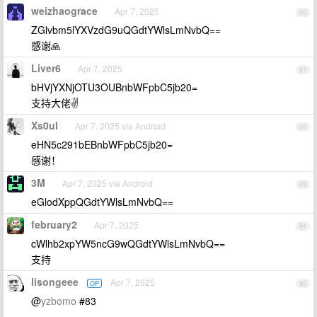
weizhaograce
Apr 7, 2025
90
ZGlvbm5lYXVzdG9uQGdtYWlsLmNvbQ==
感谢🙏
Liver6
Apr 7, 2025
91
bHVjYXNjOTU3OUBnbWFpbC5jb20=
支持大佬✌️
Xs0ul
Apr 7, 2025 via Android
92
eHN5c291bEBnbWFpbC5jb20=
感谢！
3M
Apr 7, 2025 via Android
93
eGlodXppQGdtYWlsLmNvbQ==
february2
Apr 7, 2025
94
cWlhb2xpYW5ncG9wQGdtYWlsLmNvbQ==
支持
lisongeee
Apr 7, 2025
OP
95
@
yzbomo
#83