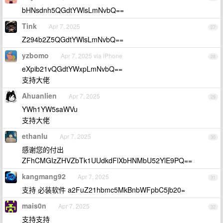
bHNsdnh5QGdtYWlsLmNvbQ==
Tink
Apr 7, 2025
27
Z294b2Z5QGdtYWlsLmNvbQ==
yzbomo
Apr 7, 2025 via iPhone
28
eXpib21vQGdtYWxpLmNvbQ==
支持大佬
Ahuanlien
Apr 7, 2025
29
YWh1YW5saWVu
支持大佬
ethanlu
Apr 7, 2025
30
感谢您的付出
ZFhCMGIzZHVZbTk1UUdkdFlXbHNMbU52YlE9PQ==
kangmang92
Apr 7, 2025
31
支持 必装软件 a2FuZ21hbmc5MkBnbWFpbC5jb20=
mais0n
Apr 7, 2025
32
支持支持