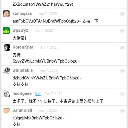
ZXBoLm1pYW9AZ21haWwuY29t
xxmaqzas
Apr 7, 2025
33
amF5bGVuOTA4N0BnbWFpbC5jb20= 支持一下
wp2wyx
Apr 7, 2025
34
大佬强！
KorenKrita
Apr 7, 2025
35
支持
S29yZW5Lcml0YUBnbWFpbC5jb20=
whitefable
Apr 7, 2025
36
d2hpdGVmYWJsZUBnbWFpbC5jb20=
支持支持
lisongeee
Apr 7, 2025
OP
37
太多了，就不 11 艾特了，本条评论上面的都加上了
paranoiall
Apr 7, 2025
38
c3lqc2lvbkBnbWFpbC5jb20=
支持