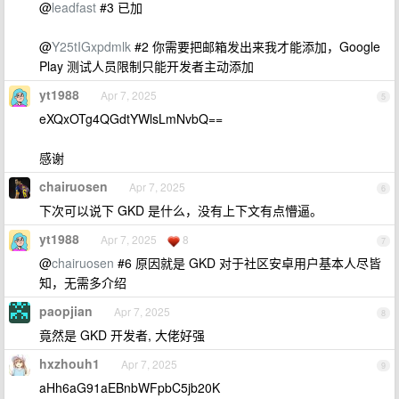
@
leadfast
#3 已加
@
Y25tIGxpdmlk
#2 你需要把邮箱发出来我才能添加，Google
Play 测试人员限制只能开发者主动添加
yt1988
Apr 7, 2025
5
eXQxOTg4QGdtYWlsLmNvbQ==
感谢
chairuosen
Apr 7, 2025
6
下次可以说下 GKD 是什么，没有上下文有点懵逼。
yt1988
Apr 7, 2025
8
7
@
chairuosen
#6 原因就是 GKD 对于社区安卓用户基本人尽皆
知，无需多介绍
paopjian
Apr 7, 2025
8
竟然是 GKD 开发者, 大佬好强
hxzhouh1
Apr 7, 2025
9
aHh6aG91aEBnbWFpbC5jb20K