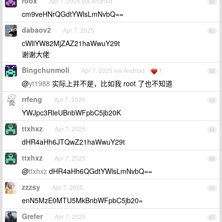
roox
Apr 7, 2025 via Android
60
cm9veHNrQGdtYWlsLmNvbQ==
dabaov2
Apr 7, 2025
61
cWliYW82MjZAZ21haWwuY29t
谢谢大佬
Bingchunmoli
Apr 7, 2025 via Android
1
62
@
yt1988
实际上并不是，比如我 root 了也不知道
rrfeng
Apr 7, 2025
63
YWJpc3RleUBnbWFpbC5jb20K
ttxhxz
Apr 7, 2025
64
dHR4aHh6JTQwZ21haWwuY29t
ttxhxz
Apr 7, 2025
65
@
ttxhxz
dHR4aHh6QGdtYWlsLmNvbQ==
zzzsy
Apr 7, 2025
66
enN5MzE0MTU5MkBnbWFpbC5jb20=
Grefer
Apr 7, 2025
67