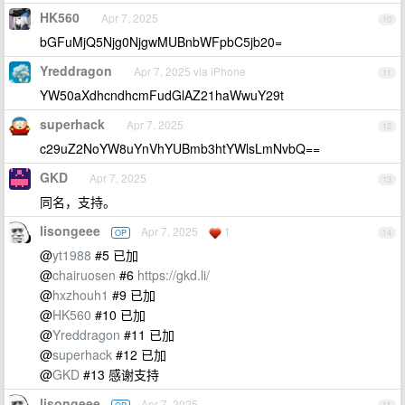
HK560
Apr 7, 2025
10
bGFuMjQ5Njg0NjgwMUBnbWFpbC5jb20=
Yreddragon
Apr 7, 2025 via iPhone
11
YW50aXdhcndhcmFudGlAZ21haWwuY29t
superhack
Apr 7, 2025
12
c29uZ2NoYW8uYnVhYUBmb3htYWlsLmNvbQ==
GKD
Apr 7, 2025
13
同名，支持。
lisongeee
Apr 7, 2025
1
OP
14
@
yt1988
#5 已加
@
chairuosen
#6
https://gkd.li/
@
hxzhouh1
#9 已加
@
HK560
#10 已加
@
Yreddragon
#11 已加
@
superhack
#12 已加
@
GKD
#13 感谢支持
lisongeee
Apr 7, 2025