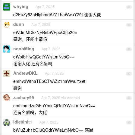
whying
Apr 7, 2025
84
d2FuZy53aHlpbmdAZ21haWwuY29t 谢谢大佬
dunn
Apr 7, 2025
85
eWdmMDkzNEBnbWFpbC5jb20=
感谢，还能申请吗
noobMing
Apr 7, 2025
86
eWptbHlwQGdtYWlsLmNvbQ==
谢谢大佬 还有名额吗
AndrewDKL
Apr 7, 2025
87
emhvdWthaTE5OTVAZ21haWwuY29t
感谢
zachary99
Apr 7, 2025 via Android
88
emhlbmdzaGFuYmluQGdtYWlsLmNvbQ==
还有名额吗，大佬
idle0init1
Apr 7, 2025
89
bWluZ3h1bGluQGdtYWlsLmNvbQ== 感谢