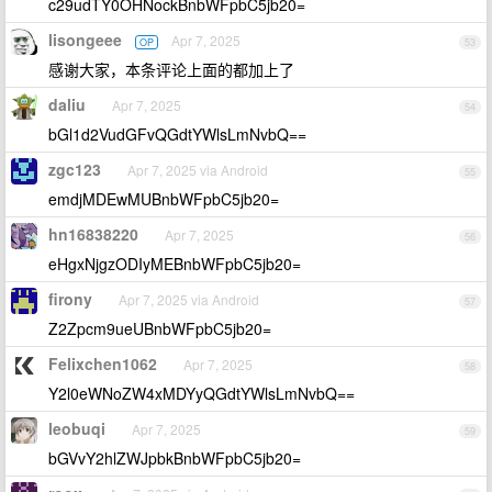
c29udTY0OHNockBnbWFpbC5jb20=
lisongeee
Apr 7, 2025
OP
53
感谢大家，本条评论上面的都加上了
daliu
Apr 7, 2025
54
bGl1d2VudGFvQGdtYWlsLmNvbQ==
zgc123
Apr 7, 2025 via Android
55
emdjMDEwMUBnbWFpbC5jb20=
hn16838220
Apr 7, 2025
56
eHgxNjgzODIyMEBnbWFpbC5jb20=
firony
Apr 7, 2025 via Android
57
Z2Zpcm9ueUBnbWFpbC5jb20=
Felixchen1062
Apr 7, 2025
58
Y2l0eWNoZW4xMDYyQGdtYWlsLmNvbQ==
leobuqi
Apr 7, 2025
59
bGVvY2hlZWJpbkBnbWFpbC5jb20=