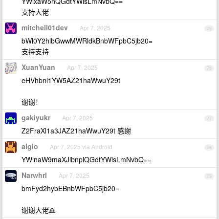
YWlxaW5nQGdtYWlsLmNvbQ==
支持大佬
mitchell01dev
Apr 7, 2025
75
bWl0Y2hlbGwwMWRldkBnbWFpbC5jb20=
支持支持
XuanYuan
Apr 7, 2025
76
eHVhbnl1YW5AZ21haWwuY29t
谢谢！
gakiyukr
Apr 7, 2025
77
Z2FraXl1a3JAZ21haWwuY29t 感謝
aigio
Apr 7, 2025 via Android
78
YWlnaW9maXJlbnplQGdtYWlsLmNvbQ==
Narwhrl
Apr 7, 2025
79
bmFyd2hybEBnbWFpbC5jb20=
谢谢大佬🙏