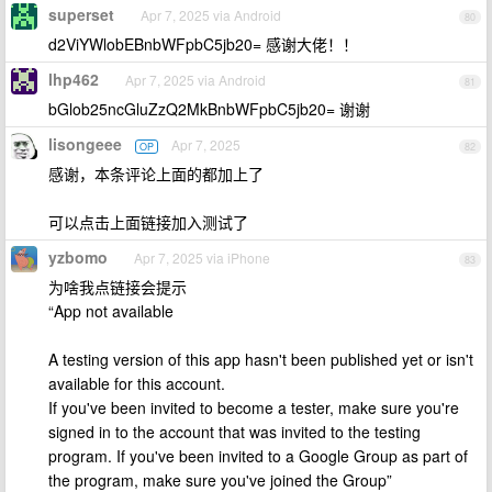
superset
Apr 7, 2025 via Android
80
d2ViYWlobEBnbWFpbC5jb20= 感谢大佬！！
lhp462
Apr 7, 2025 via Android
81
bGlob25ncGluZzQ2MkBnbWFpbC5jb20= 谢谢
lisongeee
Apr 7, 2025
OP
82
感谢，本条评论上面的都加上了
可以点击上面链接加入测试了
yzbomo
Apr 7, 2025 via iPhone
83
为啥我点链接会提示
“App not available
A testing version of this app hasn't been published yet or isn't
available for this account.
If you've been invited to become a tester, make sure you're
signed in to the account that was invited to the testing
program. If you've been invited to a Google Group as part of
the program, make sure you've joined the Group”