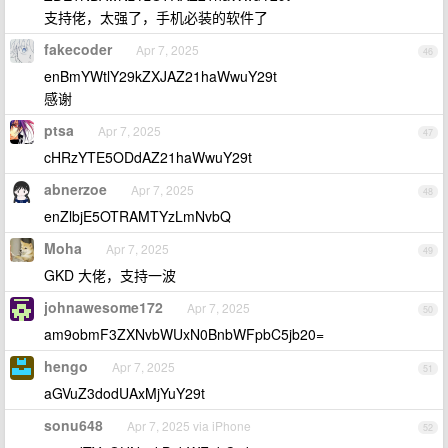
支持佬，太强了，手机必装的软件了
fakecoder
Apr 7, 2025
46
enBmYWtlY29kZXJAZ21haWwuY29t
感谢
ptsa
Apr 7, 2025
47
cHRzYTE5ODdAZ21haWwuY29t
abnerzoe
Apr 7, 2025
48
enZlbjE5OTRAMTYzLmNvbQ
Moha
Apr 7, 2025
49
GKD 大佬，支持一波
johnawesome172
Apr 7, 2025
50
am9obmF3ZXNvbWUxN0BnbWFpbC5jb20=
hengo
Apr 7, 2025
51
aGVuZ3dodUAxMjYuY29t
sonu648
Apr 7, 2025 via iPhone
52