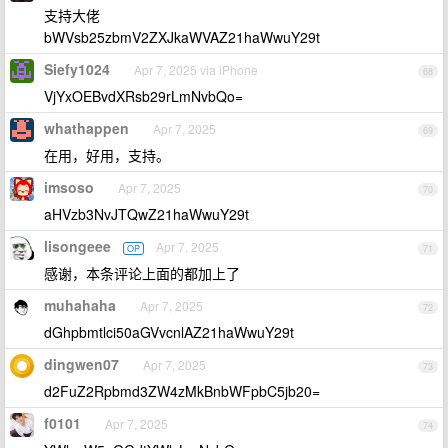
支持大佬
bWVsb25zbmV2ZXJkaWVAZ21haWwuY29t
Siefy1024
Apr 7, 2025 via iPhone
68
VjYxOEBvdXRsb29rLmNvbQo=
whathappen
Apr 7, 2025
69
在用，好用，支持。
imsoso
Apr 7, 2025
70
aHVzb3NvJTQwZ21haWwuY29t
lisongeee
Apr 7, 2025
OP
71
感谢，本条评论上面的都加上了
muhahaha
Apr 7, 2025
72
dGhpbmtlci50aGVvcnlAZ21haWwuY29t
dingwen07
Apr 7, 2025
73
d2FuZ2Rpbmd3ZW4zMkBnbWFpbC5jb20=
f0101
Apr 7, 2025
74