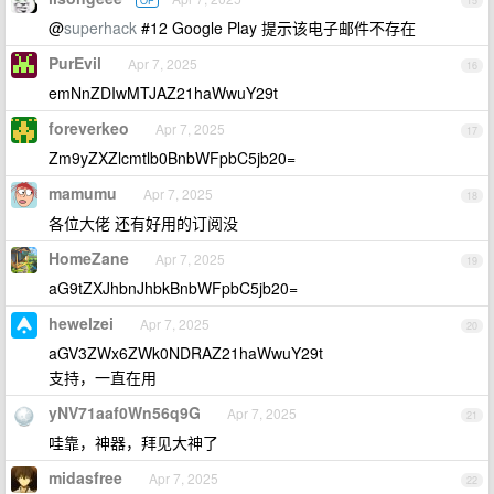
OP
15
@
superhack
#12 Google Play 提示该电子邮件不存在
PurEvil
Apr 7, 2025
16
emNnZDIwMTJAZ21haWwuY29t
foreverkeo
Apr 7, 2025
17
Zm9yZXZlcmtlb0BnbWFpbC5jb20=
mamumu
Apr 7, 2025
18
各位大佬 还有好用的订阅没
HomeZane
Apr 7, 2025
19
aG9tZXJhbnJhbkBnbWFpbC5jb20=
hewelzei
Apr 7, 2025
20
aGV3ZWx6ZWk0NDRAZ21haWwuY29t
支持，一直在用
yNV71aaf0Wn56q9G
Apr 7, 2025
21
哇靠，神器，拜见大神了
midasfree
Apr 7, 2025
22