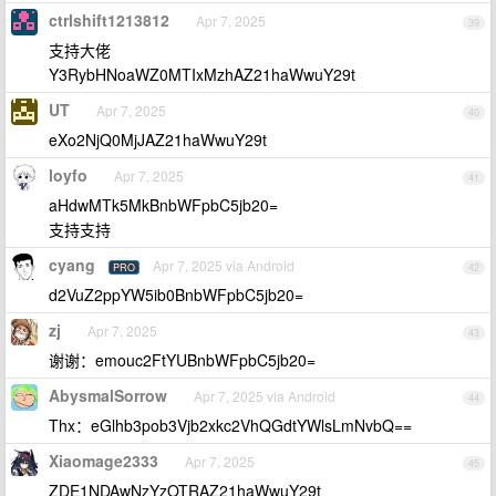
ctrlshift1213812
Apr 7, 2025
39
支持大佬
Y3RybHNoaWZ0MTIxMzhAZ21haWwuY29t
UT
Apr 7, 2025
40
eXo2NjQ0MjJAZ21haWwuY29t
loyfo
Apr 7, 2025
41
aHdwMTk5MkBnbWFpbC5jb20=
支持支持
cyang
Apr 7, 2025 via Android
PRO
42
d2VuZ2ppYW5ib0BnbWFpbC5jb20=
zj
Apr 7, 2025
43
谢谢：emouc2FtYUBnbWFpbC5jb20=
AbysmalSorrow
Apr 7, 2025 via Android
44
Thx：eGlhb3pob3Vjb2xkc2VhQGdtYWlsLmNvbQ==
Xiaomage2333
Apr 7, 2025
45
ZDE1NDAwNzYzOTRAZ21haWwuY29t