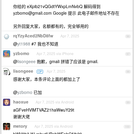
你给的 eXpib21vQGdtYWxpLmNvbQ 解码得到
yzbomo@gmali.com
Google 提示 此电子邮件地址不存在
另外回复大家，名额都有的，完全够用的
rqYzyAced2NbD8fw
Apr 7, 2025
96
@
yt1988
#7 我也不知道
yzbomo
Apr 7, 2025 via iPhone
97
@
lisongeee
抱歉，gmali 拼错了应该是 gmail.
lisongeee
Apr 7, 2025
OP
98
感谢大家，本条评论上面的都加上了
@
yzbomo
已加
haoxue
Apr 7, 2025 via Android
99
aGFveHVlMTVAZ21haWwuY29t
谢谢大佬
metory
Apr 7, 2025 via Android
100