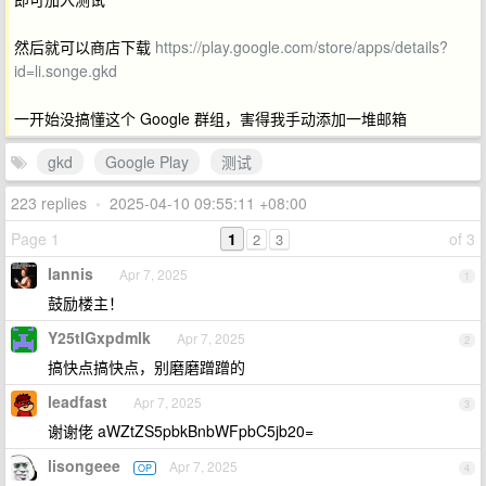
然后就可以商店下载
https://play.google.com/store/apps/details?
id=li.songe.gkd
一开始没搞懂这个 Google 群组，害得我手动添加一堆邮箱
gkd
Google Play
测试
223 replies
•
2025-04-10 09:55:11 +08:00
Page 1
1
of 3
2
3
Iannis
Apr 7, 2025
1
鼓励楼主！
Y25tIGxpdmlk
Apr 7, 2025
2
搞快点搞快点，别磨磨蹭蹭的
leadfast
Apr 7, 2025
3
谢谢佬 aWZtZS5pbkBnbWFpbC5jb20=
lisongeee
Apr 7, 2025
OP
4