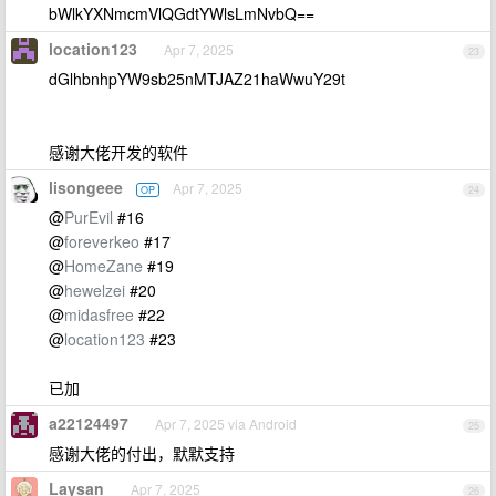
bWlkYXNmcmVlQGdtYWlsLmNvbQ==
location123
Apr 7, 2025
23
dGlhbnhpYW9sb25nMTJAZ21haWwuY29t
感谢大佬开发的软件
lisongeee
Apr 7, 2025
OP
24
@
PurEvil
#16
@
foreverkeo
#17
@
HomeZane
#19
@
hewelzei
#20
@
midasfree
#22
@
location123
#23
已加
a22124497
Apr 7, 2025 via Android
25
感谢大佬的付出，默默支持
Laysan
Apr 7, 2025
26