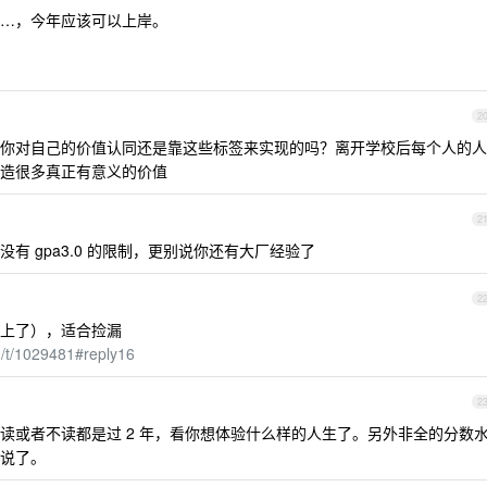
……，今年应该可以上岸。
2
你对自己的价值认同还是靠这些标签来实现的吗？离开学校后每个人的人
造很多真正有意义的价值
2
有 gpa3.0 的限制，更别说你还有大厂经验了
2
上了），适合捡漏
m/t/1029481#reply16
2
读或者不读都是过 2 年，看你想体验什么样的人生了。另外非全的分数
说了。