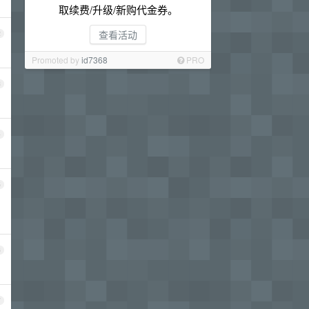
取续费/升级/新购代金券。
查看活动
2
Promoted by
id7368
PRO
3
4
5
6
7