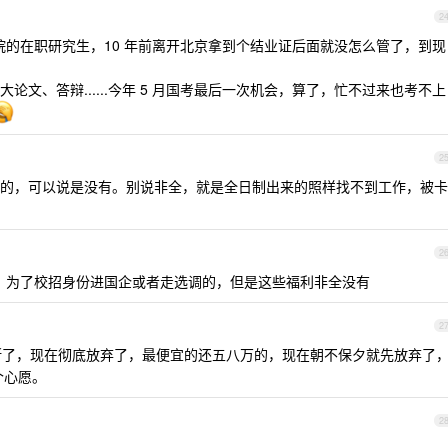
2
院的在职研究生，10 年前离开北京拿到个结业证后面就没怎么管了，到现
文、答辩......今年 5 月国考最后一次机会，算了，忙不过来也考不上
2
的，可以说是没有。别说非全，就是全日制出来的照样找不到工作，被卡
2
硕，为了校招身份进国企或者走选调的，但是这些福利非全没有
2
打断了，现在彻底放弃了，最便宜的还五八万的，现在朝不保夕就先放弃了
个心愿。
2