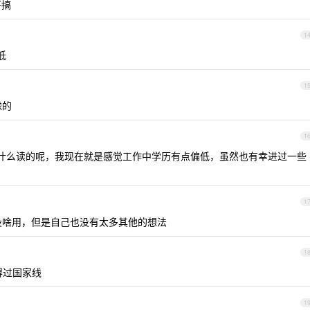
好搞
1
低
1
虑的
1
什么读的呢，我现在就是感觉工作中学历有点偏低，虽然也有幸进过一些
1
没啥用，但是自己也没有太多其他的想法
1
得过国家线
1