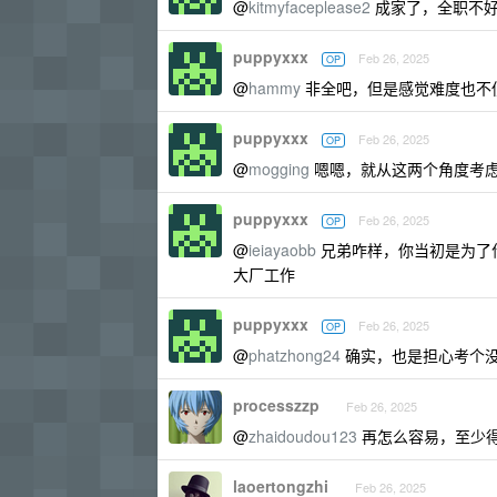
@
kitmyfaceplease2
成家了，全职不
puppyxxx
Feb 26, 2025
OP
@
hammy
非全吧，但是感觉难度也不
puppyxxx
Feb 26, 2025
OP
@
mogging
嗯嗯，就从这两个角度考
puppyxxx
Feb 26, 2025
OP
@
ieiayaobb
兄弟咋样，你当初是为了
大厂工作
puppyxxx
Feb 26, 2025
OP
@
phatzhong24
确实，也是担心考个
processzzp
Feb 26, 2025
@
zhaidoudou123
再怎么容易，至少
laoertongzhi
Feb 26, 2025