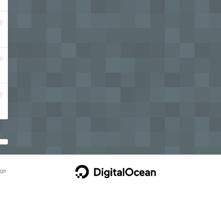
9
0
1
ge