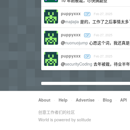
10 年刚被裁，尽快搞副业
puppyxxx
Feb 27, 2025
OP
@
majiajia
是的，工作了之后事情太多
puppyxxx
Feb 27, 2025
OP
@
nuonuojump
心愿这个词，我还真是
puppyxxx
Feb 27, 2025
OP
@
securityCoding
去年被裁，待业半年
About
·
Help
·
Advertise
·
Blog
·
API
创意工作者们的社区
World is powered by solitude