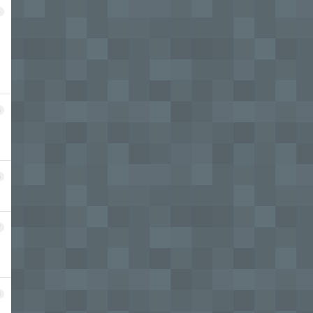
4
5
6
7
，
8