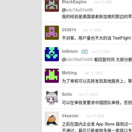
BlackEagles
Jan 17, 2025
@
e3c78a97e0f8
我的经验是美国或者新加坡的那边的苹
253874
Jan 17, 2025
不对客，用户量也不大的话 TestFlight
isSimon
Jan 17, 2025
OP
@
e3c78a97e0f8
看回复时间 大部分
Melting
Jan 17, 2025
为了审核可以先转发到其他服务上，等
Solix
Jan 17, 2025
可以在审核里要求中国团队审核，否则
54xavier
Jan 17, 2025
之前在国内企业发 App Store 
不通过，最后只能单独多做一套接口专