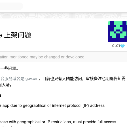
re 上架问题
0.01
rmation mentioned may be changed or developed.
到一些问题。
台服务域名是.gov.cn
，目前也只有大陆能访问，审核备注也明确告知需
国大陆。
d
e app due to geographical or internet protocol (IP) address
those with geographical or IP restrictions, must provide full access