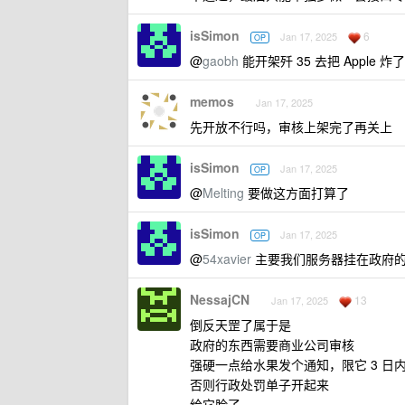
isSimon
6
Jan 17, 2025
OP
@
gaobh
能开架歼 35 去把 Apple 炸
memos
Jan 17, 2025
先开放不行吗，审核上架完了再关上
isSimon
Jan 17, 2025
OP
@
Melting
要做这方面打算了
isSimon
Jan 17, 2025
OP
@
54xavier
主要我们服务器挂在政府的
NessajCN
13
Jan 17, 2025
倒反天罡了属于是
政府的东西需要商业公司审核
强硬一点给水果发个通知，限它 3 日
否则行政处罚单子开起来
给它脸了