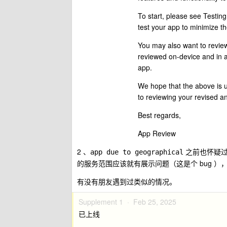
To start, please see Testin
test your app to minimize t
You may also want to review
reviewed on-device and in a
app.
We hope that the above is u
to reviewing your revised a
Best regards,
App Review
2 、
之前也怀疑过
app due to geographical
的服务范围应该就有展示问题（这是个 bug ）
有没有朋友遇到过类似的情况。
Supplement 1 ·
Feb 25, 2025
已上线