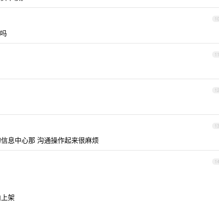
1
了吗
1
1
1
信息中心那 沟通操作起来很麻烦
1
内上架