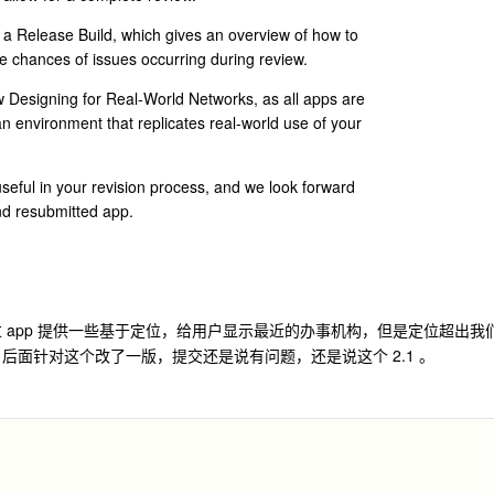
g a Release Build, which gives an overview of how to
he chances of issues occurring during review.
 Designing for Real-World Networks, as all apps are
n environment that replicates real-world use of your
seful in your revision process, and we look forward
nd resubmitted app.
 app 提供一些基于定位，给用户显示最近的办事机构，但是定位超出我
，后面针对这个改了一版，提交还是说有问题，还是说这个 2.1 。