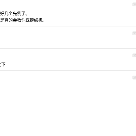
3
好几个先例了。
是真的会教你踩缝纫机。
3
3
之下
3