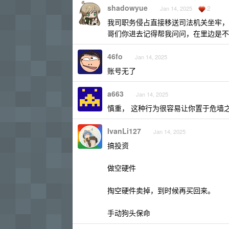
shadowyue
2
Jan 14, 2025
我司职务侵占直接移送司法机关坐牢，
哥们你进去记得帮我问问，在里边是不
46fo
Jan 14, 2025
账号无了
a663
Jan 14, 2025
慎重， 这种行为很容易让你置于危墙
IvanLi127
Jan 14, 2025
搞投资
做空硬件
掏空硬件卖掉，到时候再买回来。
手动狗头保命