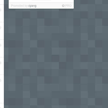
Promoted by
cyang
PRO
3
4
5
6
7