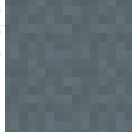
4
5
6
、