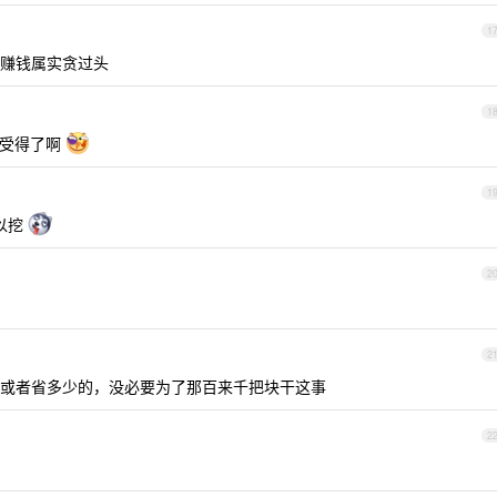
1
赚钱属实贪过头
1
 哪受得了啊
1
可以挖
2
2
或者省多少的，没必要为了那百来千把块干这事
2