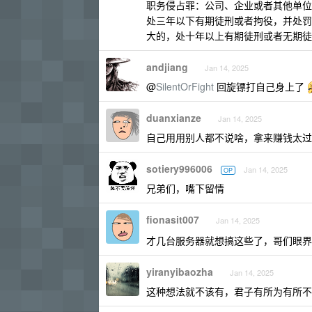
职务侵占罪：公司、企业或者其他单位
处三年以下有期徒刑或者拘役，并处罚
大的，处十年以上有期徒刑或者无期徒
andjiang
Jan 14, 2025
@
SilentOrFight
回旋镖打自己身上了
duanxianze
Jan 14, 2025
自己用用别人都不说啥，拿来赚钱太过
sotiery996006
Jan 14, 2025
OP
兄弟们，嘴下留情
fionasit007
Jan 14, 2025
才几台服务器就想搞这些了，哥们眼
yiranyibaozha
Jan 14, 2025
这种想法就不该有，君子有所为有所不