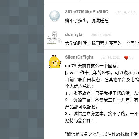
3IOhG7M0knRu5UlC
Jan 14, 2025
赚不了多少，洗洗睡吧
donnylai
Jan 14, 2025
大学的时候，我们旁边寝室的一个同学
SilentOrFight
38
Jan 14, 2025
op 76 天前有这么一个回复：
[java 工作十几年的经验，可以说从 jsp 写到
目前全职自由状态，在其他平台及电鸭都
个人优点总结：
1 、永不放弃，只要我接了您的活，从
2 、资源丰富，不禁我工作十几年，有
产品都可以配套。
3 、诚信是立身之本，接不了的，干
期待与您合作！]
"诚信是立身之本"，以后谁敢找你干活