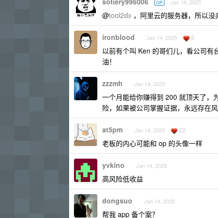
sotiery996006
Jan 14, 2025
OP
@
tool2dx
，阿里云的服务器，所以没
ironblood
6
Jan 14, 2025
以前有个叫 Ken 的哥们儿，看公司有
油！
zzzmh
Jan 14, 2025
一个月能给你赚得到 200 就顶天了
险，如果被公司掌握证据，永远存在风险
at5pm
22
Jan 14, 2025
老板的内心可能和 op 的头像一样
yvkino
Jan 14, 2025
高风险低收益
dongsuo
Jan 14, 2025
帮我 app 备个案？