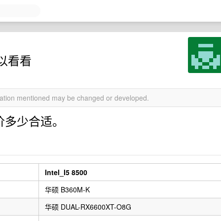
以看看
rmation mentioned may be changed or developed.
定价多少合适。
Intel_I5 8500
华硕 B360M-K
华硕 DUAL-RX6600XT-O8G