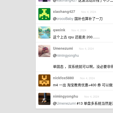
@
xiaohang427
这波活动弄残了不少
xiaohang427
Nov 4, 2024
@
crocoBaby
国补也算补了一刀
qweink
Nov 4, 2024
这个上古 cpu 还能卖 200……
Umenezumi
Nov 4, 2024
@
nimingyonghu
单固态 ，双系统就可以啊，没必要非
nickfox5880
Nov 4, 2024
m4 一出 淘宝教育优惠+400 券 可以做到
nimingyonghu
Nov 4, 2024
@
Umenezumi
#13 单盘多系统当然