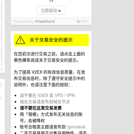
立即前往🔥
Promoted by
KrisakDaniil
PRO
在您初次进行交易之前，请点击上面的
黄色横条阅读关于交易安全的提示。
为了提高 V2EX 的有效信息质量，在发
布交易信息时，除了遵守安全提示中的
说明外，也请注意下面的规则：
请不要在 V2EX 卖 VPS / VPN
1
域名交易请发布到域名节点
请不要在这里交易发票
用「借楼」方式发布无关信息的账
号，会被降权
账号合租类主题请发布到
/go/cosub
二手交易是用于出售自用物件。请不