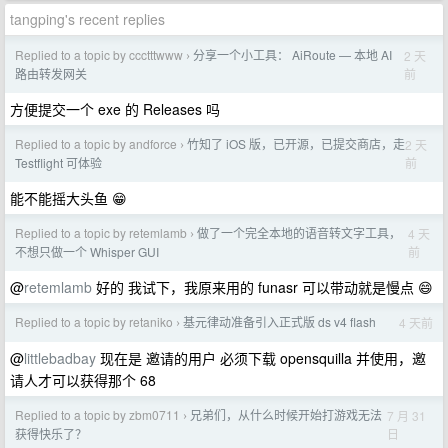
tangping's recent replies
Replied to a topic by ccctttwww
分享一个小工具： AiRoute — 本地 AI
2 天
›
前
路由转发网关
方便提交一个 exe 的 Releases 吗
Replied to a topic by andforce
竹知了 iOS 版，已开源，已提交商店，走
2 天
›
前
Testflight 可体验
能不能摇大头鱼 😁
Replied to a topic by retemlamb
做了一个完全本地的语音转文字工具，
4 天
›
前
不想只做一个 Whisper GUI
@
retemlamb
好的 我试下，我原来用的 funasr 可以带动就是慢点 😄
Replied to a topic by retaniko
基元律动准备引入正式版 ds v4 flash
4 天前
›
@
littlebadbay
现在是 邀请的用户 必须下载 opensquilla 并使用，邀
请人才可以获得那个 68
Replied to a topic by zbm0711
兄弟们，从什么时候开始打游戏无法
7 月 31
›
日
获得快乐了？