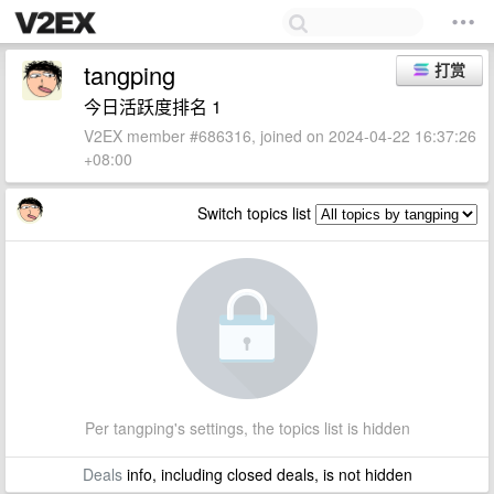
tangping
打赏
今日活跃度排名 1
V2EX member #686316, joined on 2024-04-22 16:37:26
+08:00
Switch topics list
Per tangping's settings, the topics list is hidden
Deals
info, including closed deals, is not hidden