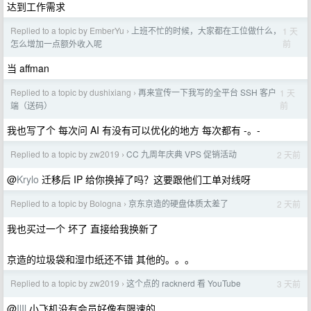
达到工作需求
Replied to a topic by EmberYu
上班不忙的时候，大家都在工位做什么，
1 天
›
前
怎么增加一点额外收入呢
当 affman
Replied to a topic by dushixiang
再来宣传一下我写的全平台 SSH 客户
1 天
›
前
端（送码）
我也写了个 每次问 AI 有没有可以优化的地方 每次都有 -。-
Replied to a topic by zw2019
CC 九周年庆典 VPS 促销活动
2 天前
›
@
Krylo
迁移后 IP 给你换掉了吗？这要跟他们工单对线呀
Replied to a topic by Bologna
京东京造的硬盘体质太差了
2 天前
›
我也买过一个 坏了 直接给我换新了
京造的垃圾袋和湿巾纸还不错 其他的。。。
Replied to a topic by zw2019
这个点的 racknerd 看 YouTube
3 天前
›
@
IlIl
小飞机没有会员好像有限速的