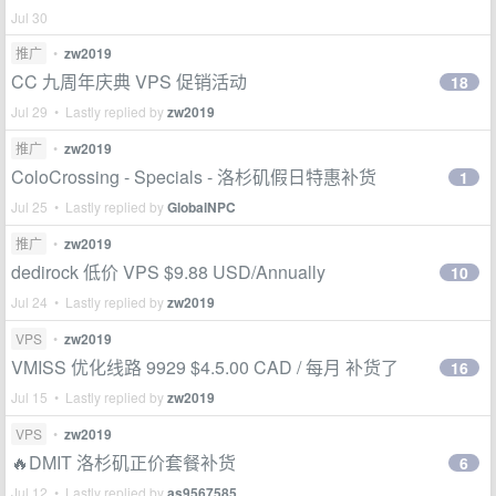
Jul 30
推广
•
zw2019
CC 九周年庆典 VPS 促销活动
18
Jul 29 • Lastly replied by
zw2019
推广
•
zw2019
ColoCrossing - Specials - 洛杉矶假日特惠补货
1
Jul 25 • Lastly replied by
GlobalNPC
推广
•
zw2019
dedirock 低价 VPS $9.88 USD/Annually
10
Jul 24 • Lastly replied by
zw2019
VPS
•
zw2019
VMISS 优化线路 9929 $4.5.00 CAD / 每月 补货了
16
Jul 15 • Lastly replied by
zw2019
VPS
•
zw2019
🔥DMIT 洛杉矶正价套餐补货
6
Jul 12 • Lastly replied by
as9567585