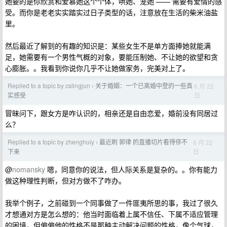
她要的是你欣赏和爱慕她这个个体，哄她、宠她 —— 需要有爱情的感
受。而你是老老实实踏实过日子类型的话，注意放在生活的柴米油盐
里。
然后最近了解到的有趣的知识是：某些女生不是单方面捧她就能满
足，她需要有一个男性气概的对象，要能压制她、不让她的欲望和贪
心膨胀。。我看到你说你几乎不让她做家务，完美对上了。
Replied to a topic by cslingjun
关于婚姻：一个已离婚中登的一些真
6 月 22
›
日
实感受
冒昧问下，跟女方是咋认识的，相亲还是自由恋爱，婚前没有同居过
么？
Replied to a topic by zhenghuiy
最近刷 郭律 的直播切片看得停不
6 月 22
›
日
下来
@
nomansky
嗯，同意你的说法，但人际关系是复杂的。。你有能力
做这种理性判断，但对方做不了咋办。
我举个例子，之前碰到一个同事做了一件匪夷所思的事，我过了很久
才想通对方是怎么想的：他当时面临着上属不信任、下属不适应管理
的困境，但偏偏他的性格不是那种主动解决问题的性格，像个气球，