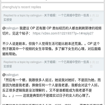
zhenghuiy's recent replies
Replied to a topic by cslingjun
关于婚姻：一个已离婚中登的一些真
6 月 22
›
日
实感受
@
cslingjun
我建议 OP 还有跟 OP 类似经历的人都去刷刷郭律的视频
切片，见这个帖子：
https://v2ex.com/t/1221937?p=1#reply27
不少人说是剧本，但我个人觉得生活可能比剧本还荒唐。。OP 这个
例子跟其中一个视频的女生非常像。多了解下女生的心理，对后面婚
姻有帮助。
Replied to a topic by cslingjun
关于婚姻：一个已离婚中登的一些真
6 月 22
›
日
实感受
@
cslingjun
「然后有一个梗，我跟很多人说过，她说我对她好，不是因为她，而
是因为她是我老婆，换做任何一个人是我老婆，我都会对这个人好。
反正很多逻辑我是没法理解的 。又不是谁都能成为我老婆不是
么。。」—— 这就是典型的不是踏实过日子的女人的心理了。