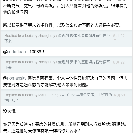
不断充气、充气、最终爆发。。别人只能看到他的爆发点，很难看到
他的长期问题。
所以我觉得了解人的多样性，以及怎么应对不同的人还是有必要。
Replied to a topic by zhenghuiy
最近刷 郭律 的直播切片看得停不
6 月 22
›
日
下来
@
coderluan
+10086 ！
Replied to a topic by zhenghuiy
最近刷 郭律 的直播切片看得停不
6 月 22
›
日
下来
@
nomansky
感觉是两码事，个人主体性只能解决自己的问题，但需
要懂对方是怎么想的才能解决他人带来的问题。
Replied to a topic by Mannnnning
+1 在 23 年高位买房，上班真的
6 月 21
›
日
性压抑了
没太懂。
你是因为知道 +1 买房的背景信息、所以看到别人板着脸就想到那块
去，还是他每天像祥林嫂一样给你吐苦水？