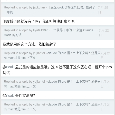
Replied to a topic by jackqian
印度区 grok 价格这么低呢，刚买了
7 月 25
›
日
一年的
印度低价区就没有了吗？我正打算注册账号呢
Replied to a topic by liyafe1997
一个获得干净的 IP 来连 Claude
7 月 22
›
日
Code 的方法
我就是用的这个方法，依旧被封了
Replied to a topic by yujianfei
claude 的 pro 是 1m 上下文吗？还是只
7 月 21
›
日
有 max 才是 1m 上下文
@
ricaL
显式是的话应该是哦，这 a 社不至于这么恶心吧，我开个 pro
试试
Replied to a topic by yujianfei
claude 的 pro 是 1m 上下文吗？还是只
7 月 21
›
日
有 max 才是 1m 上下文
@
ricaL
哥们实测吗？
Replied to a topic by yujianfei
claude 的 pro 是 1m 上下文吗？还是只
7 月 21
›
日
有 max 才是 1m 上下文