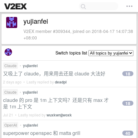
yujianfei
V2EX member #309344, joined on 2018-04-17 14:07:38
+08:00
Switch topics list
Claude
•
yujianfei
又吸上了 claude，用来用去还是 claude 大法好
18
2 days ago • Lastly replied by
deadpl
Claude
•
yujianfei
claude 的 pro 是 1m 上下文吗？还是只有 max 才
18
是 1m 上下文
Jul 21 • Lastly replied by
wuxkwnjjwoxk
OpenAI
•
yujianfei
superpower openspec 和 matta grill
40