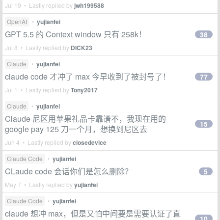
Jul 19 • Lastly replied by
jwh199588
OpenAI
•
yujianfei
GPT 5.5 的 Context window 只有 258k！
38
Jul 8 • Lastly replied by
DICK23
Claude
•
yujianfei
claude code 才冲了 max 今早收到了被封号了！
77
Jul 1 • Lastly replied by
Tony2017
Claude
•
yujianfei
Claude 尼区用苹果礼品卡靠谱不，我现在用的
15
google pay 125 刀一个月，想换到尼区去
Jun 4 • Lastly replied by
closedevice
Claude Code
•
yujianfei
CLaude code 会话你们是怎么删除？
5
May 7 • Lastly replied by
yujianfei
Claude Code
•
yujianfei
claude 想冲 max，但是又怕中间要是需要认证了直
10