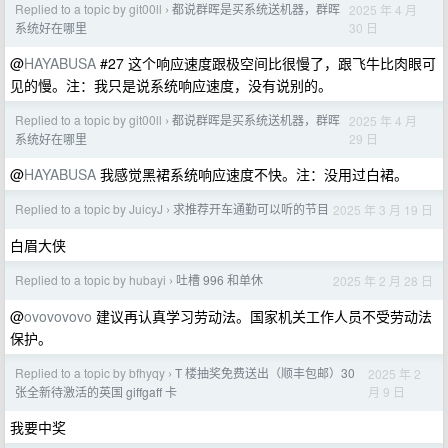
Replied to a topic by git00ll
都说群晖是买系统送机器，群晖
2025 年 4 月
›
30 日
系统好在哪里
@
HAYABUSA
#27 这个响应速度跟极空间比很慢了，跟飞牛比肉眼可
见的慢。注：我只是说系统响应速度，没有说别的。
Replied to a topic by git00ll
都说群晖是买系统送机器，群晖
2025 年 4 月
›
29 日
系统好在哪里
@
HAYABUSA
我感觉黑裙系统响应速度不快。注：没用过白裙。
Replied to a topic by JuicyJ
求推荐开车通勤可以听的节目
2025 年 3 月 19 日
›
白眉大侠
Replied to a topic by hubayi
吐槽 996 和单休
2025 年 2 月 28 日
›
@
ovovovovo
建议再认真学习劳动法。国家机关工作人员不受劳动法
保护。
Replied to a topic by bfhyqy
T 楼抽奖免费送出（顺丰包邮）30
2025 年 2
›
月 9 日
张全新待激活的英国 giffgaff 卡
我要中奖