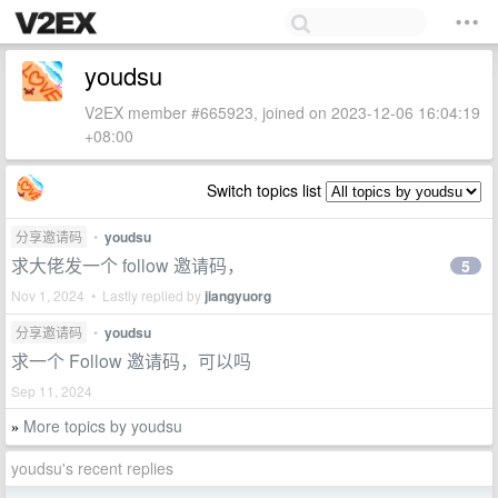
youdsu
V2EX member #665923, joined on 2023-12-06 16:04:19
+08:00
Switch topics list
分享邀请码
•
youdsu
求大佬发一个 follow 邀请码，
5
Nov 1, 2024 • Lastly replied by
jiangyuorg
分享邀请码
•
youdsu
求一个 Follow 邀请码，可以吗
Sep 11, 2024
More topics by youdsu
»
youdsu's recent replies