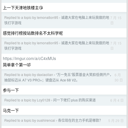
上一下天津地铁楼主😘
Replied to a topic by lemonation95
诚邀大家在电脑上来玩我做的地
7 月 15
›
日
铁打字游戏
感觉排行榜按站数排名不太科学呢
Replied to a topic by lemonation95
诚邀大家在电脑上来玩我做的地
7 月 15
›
日
铁打字游戏
https://imgur.com/a/cC4xMUs
简单拿个第一🤣
Replied to a topic by daxiaolian
“万一免五”股票基金大笑脸低佣开户，
6 月
›
30 日
抽鼠标迈从 A7 V3 PRO+；键盘迈从 Ace 68 V2。
参与一下
Replied to a topic by Lcy0128
问一下佬们 plus 的购买渠道
6 月 4 日
›
马克一下
Replied to a topic by oushirencai
各位现在的主力手机是哪款？
5 月 29 日
›