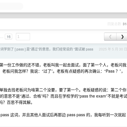
回复总数
31
...
16
❮
❯
学到了 [ pass ] 是“通过”的意思，我们经常说的 “面试被 pass
2025 年 5 月 30 
第一份工作做的还不错，老板叫我一起去面试，面了第一个人，老板问我
老板问我怎样？我说：“过了”。老板有点疑惑的再次确认：“Pass ？”，
单独去找老板问为啥第二个没要，要了第一个。老板疑惑的说：第二个你
的意思不是“通过、合格”吗？而且在学校学的“pass the exam”不就是考
过面试吗？百思不得其解。
ass 这词，并且其他人面试后再那边 pass pass 的，我每听到一次就起