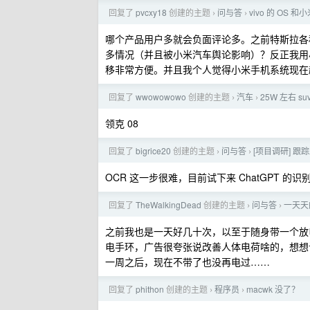
回复了
pvcxy18
创建的主题
问与答
vivo 的 OS 
›
›
哪个产品用户多就会负面评论多。之前特斯拉各
多情况（并且被小米汽车舆论影响）？反正我用
移非常方便。并且我个人觉得小米手机系统现在
回复了
wwowowowo
创建的主题
汽车
25W 左右 s
›
›
领克 08
回复了
bigrice20
创建的主题
问与答
[项目调研] 跟
›
›
OCR 这一步很难，目前试下来 ChatGPT 
回复了
TheWalkingDead
创建的主题
问与答
一天天
›
›
之前我也是一天好几十次，以至于随身带一个放
电手环，广告很夸张说改善人体电荷啥的，想想
一周之后，现在不带了也没再电过……
回复了
phithon
创建的主题
程序员
macwk 没了？
›
›