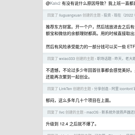
@
Kaiv2
有没有说什么原因导致？我上班一直都
回复了
liuguangxuan
创建的主题
投资
现在（202
›
›
推荐东方财富。开一个户，然后钱放进去之后有
额宝和微信的余额理财都高。用的时候直接取出或
然后有风险承受能力的一部分钱可以买一些 ET
回复了
wxiao333
创建的主题
职场话题
昨天，老大
›
›
不遗憾，不论过多少年回首往事都会感觉美好。
还能再次聚到一起创业。
回复了
LinkTen
创建的主题
分享创造
阿里 iconf
›
›
郁闷，这么多年几十个项目在上面。
回复了
livc
创建的主题
macOS
新系统外放扬声器还
›
›
升级到 12.4 之后就不爆了。