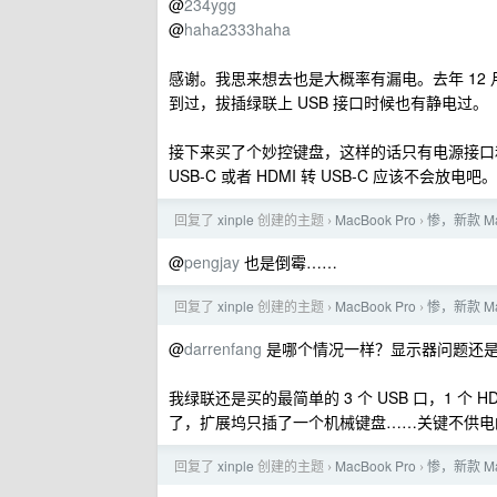
@
234ygg
@
haha2333haha
感谢。我思来想去也是大概率有漏电。去年 12 
到过，拔插绿联上 USB 接口时候也有静电过。
接下来买了个妙控键盘，这样的话只有电源接口和显
USB-C 或者 HDMI 转 USB-C 应该不会放电吧。
回复了
xinple
创建的主题
MacBook Pro
惨，新款 Ma
›
›
@
pengjay
也是倒霉……
回复了
xinple
创建的主题
MacBook Pro
惨，新款 Ma
›
›
@
darrenfang
是哪个情况一样？显示器问题还
我绿联还是买的最简单的 3 个 USB 口，1 
了，扩展坞只插了一个机械键盘……关键不供电
回复了
xinple
创建的主题
MacBook Pro
惨，新款 Ma
›
›