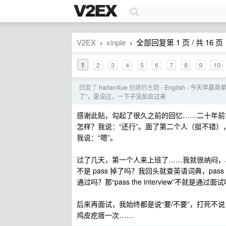
V2EX
xinple
全部回复第 1 页 / 共 16 页
›
›
1
2
3
4
5
6
7
8
9
10
回复了
harlanXue
创建的主题
English
今天早晨背单词
›
›
了”，是没过，一下子没反应过来
感谢此贴，勾起了很久之前的回忆……二十年前
怎样？我说：“还行”。面了第二个人（挺不错），
我说：“嗯”。
过了几天，第一个人来上班了……我就很纳闷，
不是 pass 掉了吗？我回头就查英语词典，pass 
通过吗？那“pass the interview”不就是通
后来再面试，我始终都是说“要/不要”，打死不说 p
鸡皮疙瘩一次……