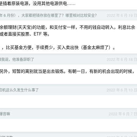
是插着原装电源，没用其他电源供电……
2 年 6 月份），大家都把钱存放在哪里了？哪里相对比较安全？
2022 年 6 月 19 
余额理财(天天宝)的功能，和支付宝一样，不用的钱自动转入，利息比余
者直接买股票、ETF 等。
F ，比买基金方便，手续费少，买入卖出快（基金太麻烦了）。
跟我说，他准备辞职了
2022 年 6 月 18 
另外，短暂的离别就当是出去锻炼。有朝一日，有新的机会出现的时候，
ont 宕机这么久发生什么事了
2022 年 6 月 10 
爆音嘛
2022 年 6 月 7 