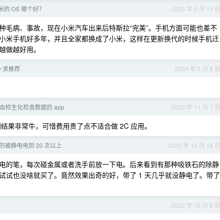
和小米的 OS 哪个好？
2025 年 5 月 19 
种毛病、事故，现在小米汽车出来后特斯拉“完美”。手机方面可能也差不
小米手机好多年，并且全家都换成了小米，这样在更新换代的时候手机迁
越做越好用。
uv 求推荐
2024 年 5 月 8 
踪血检生化检查数据的 app
2023 年 11 月 7 
的识别结果非常牛，可惜费用贵了点不适合做 2C 应用。
的被静电电到 20 次以上
2022 年 12 月 18 
电的笔，每次碰金属或者洗手前放一下电。后来看到有那种吸铁石的除静
试试也没啥就买了。竟然效果出奇的好，带了 1 天几乎就没静电了。带了
2022 年 10 月 6 