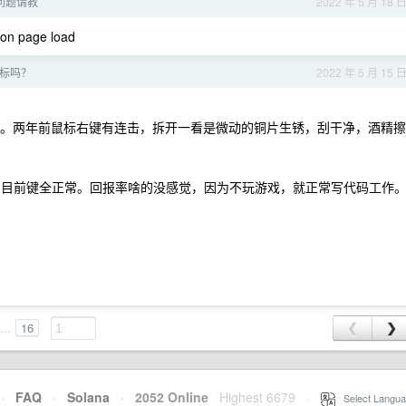
使用问题请教
2022 年 5 月 18 
n page load
标吗？
2022 年 5 月 15 
每个键都正常。两年前鼠标右键有连击，拆开一看是微动的铜片生锈，刮干净，酒精擦
00s 好按，到目前键全正常。回报率啥的没感觉，因为不玩游戏，就正常写代码工作
...
16
❮
❯
·
FAQ
·
Solana
·
2052 Online
Highest 6679
·
Select Langua