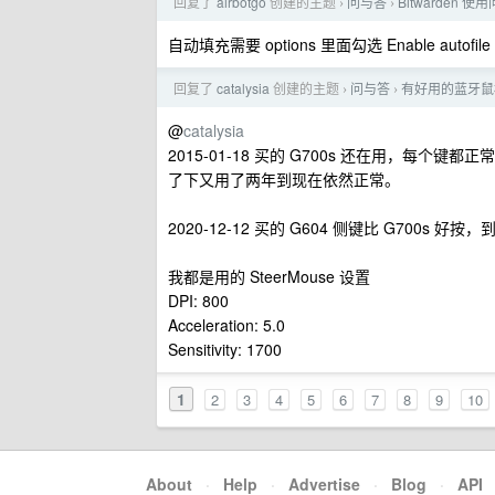
回复了
airbotgo
创建的主题
问与答
Bitwarden 
›
›
自动填充需要 options 里面勾选 Enable autofile o
回复了
catalysia
创建的主题
问与答
有好用的蓝牙鼠
›
›
@
catalysia
2015-01-18 买的 G700s 还在用，
了下又用了两年到现在依然正常。
2020-12-12 买的 G604 侧键比 G7
我都是用的 SteerMouse 设置
DPI: 800
Acceleration: 5.0
Sensitivity: 1700
1
2
3
4
5
6
7
8
9
10
About
·
Help
·
Advertise
·
Blog
·
API