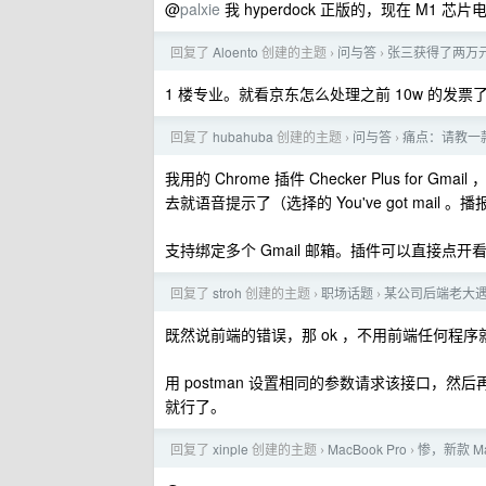
@
palxie
我 hyperdock 正版的，现在 M1 
回复了
Aloento
创建的主题
问与答
张三获得了两万
›
›
1 楼专业。就看京东怎么处理之前 10w 的发票
回复了
hubahuba
创建的主题
问与答
痛点：请教一款
›
›
我用的 Chrome 插件 Checker Plus for
去就语音提示了（选择的 You've got mai
支持绑定多个 Gmail 邮箱。插件可以直接点开看邮件
回复了
stroh
创建的主题
职场话题
某公司后端老大遇
›
›
既然说前端的错误，那 ok ，不用前端任何程序
用 postman 设置相同的参数请求该接口，然后再留下
就行了。
回复了
xinple
创建的主题
MacBook Pro
惨，新款 Ma
›
›