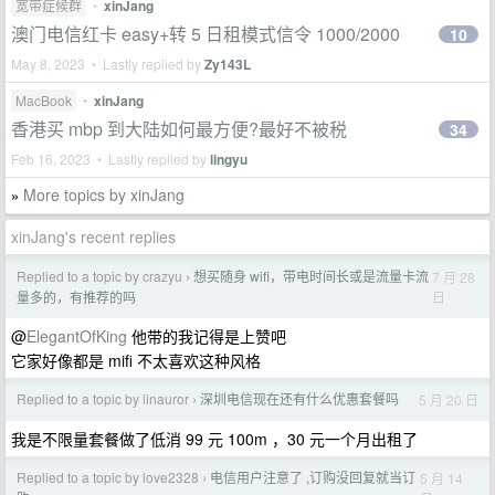
宽带症候群
•
xinJang
澳门电信红卡 easy+转 5 日租模式信令 1000/2000
10
May 8, 2023 • Lastly replied by
Zy143L
MacBook
•
xinJang
香港买 mbp 到大陆如何最方便?最好不被税
34
Feb 16, 2023 • Lastly replied by
lingyu
More topics by xinJang
»
xinJang's recent replies
Replied to a topic by crazyu
想买随身 wifi，带电时间长或是流量卡流
7 月 28
›
日
量多的，有推荐的吗
@
ElegantOfKing
他带的我记得是上赞吧
它家好像都是 mifi 不太喜欢这种风格
Replied to a topic by linauror
深圳电信现在还有什么优惠套餐吗
5 月 20 日
›
我是不限量套餐做了低消 99 元 100m ，30 元一个月出租了
Replied to a topic by love2328
电信用户注意了 ,订购没回复就当订
5 月 14
›