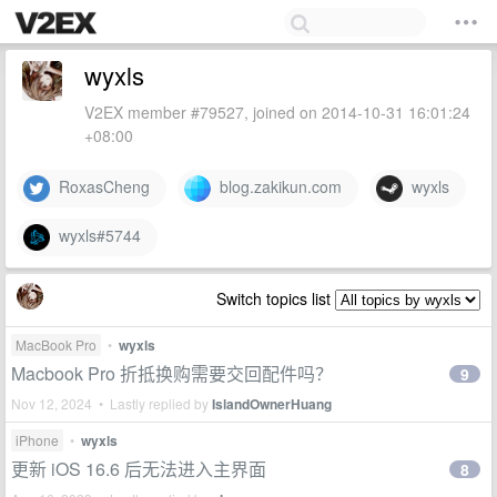
wyxls
V2EX member #79527, joined on 2014-10-31 16:01:24
+08:00
RoxasCheng
blog.zakikun.com
wyxls
wyxls#5744
Switch topics list
MacBook Pro
•
wyxls
Macbook Pro 折抵换购需要交回配件吗？
9
Nov 12, 2024 • Lastly replied by
IslandOwnerHuang
iPhone
•
wyxls
更新 iOS 16.6 后无法进入主界面
8