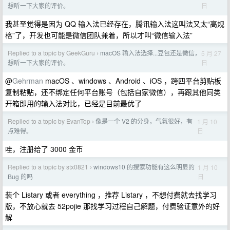
日
想听一下大家的评价。
我甚至觉得是因为 QQ 输入法已经存在，腾讯输入法这叫法又太“高规
格”了，开发也可能是微信团队兼着，所以才叫“微信输入法”
Replied to a topic by GeekGuru
macOS 输入法选择...豆包还是微信，
5 月 27
›
日
想听一下大家的评价。
@
Gehrman
macOS 、windows 、Android 、iOS ，跨四平台剪贴板
复制粘贴，还不绑定任何平台账号（包括自家微信），再跟其他同类
开箱即用的输入法对比，已经是目前最优了
Replied to a topic by EvanTop
像是一个 V2 的分身，气氛很好，有
1 月 10
›
日
点难得。
哇，注册给了 3000 金币
Replied to a topic by stx0821
windows10 的搜索功能有这么明显的
1 月 10
›
日
Bug 的吗
装个 Listary 或者 everything ，推荐 Listary ，不想付费就去找学习
版，不放心就去 52pojie 那找学习过程自己解题，付费验证意外的好
解