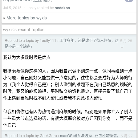
Jul 5, 2015 • Lastly replied by
sodakon
More topics by wyxls
»
wyxls's recent replies
Replied to a topic by freefly111
工作多年，还是改不了待人热情，这
5 月 28
›
日
是不是一个缺点？
我认为大多数时候是优点
我挺羡慕像你这样的人，因为我自己做不到这一点，像同事碰到一点
小问题，自己刚好又能提供一点意见的，往往都会变成好为人师的行
为（我个人觉得自己是）；别人碰到的难题不在我自己熟悉的领域的
时候，我又怕麻烦婉拒，平时私交约饭也很少，直接导致了我自己工
作上遇到困难时找不到人帮忙或者我不愿意找人帮忙
但我相信你也有因为热情遇到麻烦的时候，特别是如果你介入了别人
一些重大节点选择的话，有很大概率会被对方归因到你身上，而不是
他自己
Replied to a topic by GeekGuru
macOS 输入法选择...豆包还是微信，
5 月 27
›