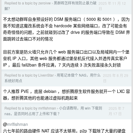
Replied to a topic by zeroivw
黑群晖怎样有效防止暴力破
2025 年 11 月 12
›
日
解？
不太想动群晖自身预设好的 DSM 服务端口（ 5000 和 5001 ），因为
我不知道这魔改系统会不会 hardcode 某些网络端口，改了可能会有
奇奇怪怪的问题，之前就碰到过改了 drive 的服务端口导致在 DSM 界
面跳转过去端口不对的情况
目前方案是防火墙只允许几个 web 服务端口出口以及局域网内一个堡
垒机 IP 入口，其他 web 服务都通过堡垒机反代接入并透传真实客户
IP ，最后 fail2ban 条件拉满，7 天内连续 3 次失败直接永久封锁
Replied to a topic by LivenStar
用笔记本做个 NAS，用什么
2025 年 8 月 29
›
日
系统好用点
个人推荐 PVE ，底层 debian ，想折腾原生软件服务就开一个 LXC 容
器，想折腾其他的也能通过虚拟机跑起来
Replied to a topic by mrlfishman
小白请教呀，用 win 下载到
2025 年 7
›
月 17 日
nas，是否同时占用了上传和下载 ？
@
mrlfishman
六七年前的路由硬件 NAT 应该不太够用，p2p 下载除了大量的硬盘