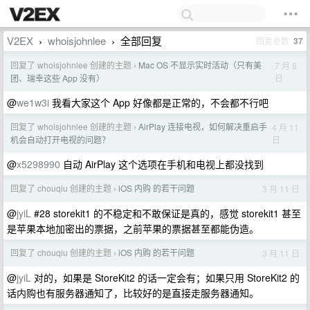
V2EX
whoisjohnlee
全部回复
回复总数
37
›
›
回复了 whoisjohnlee 创建的主题
Mac OS 不显示实时活动（只有美
7 月 8
›
日
团、瑞幸这些 App 没有）
@
we1w3i
我看大家这个 App 好像都是正常的，不会都不行吧
回复了 whoisjohnlee 创建的主题
AirPlay 连接电视，如何解决重启手
4 月 11
›
日
机会自动打开电视的问题？
@
x5298990
自动 AirPlay 这个选项在手机和电视上都没找到
回复了 chouqiu 创建的主题
iOS 内购 的若干问题
3 月 11 日
›
@
jyiL
#28 storekit1 的不稳定和不敢保证是真的，感觉 storekit1 甚至
是苹果本地加密出的票据，之前苹果的票据甚至都能伪造。
回复了 chouqiu 创建的主题
iOS 内购 的若干问题
3 月 11 日
›
@
jyiL
对的，如果是 StoreKit2 的话一定会有；如果只用 StoreKit2 的
话内购也有服务器通知了，比较好的是直接走服务器通知。