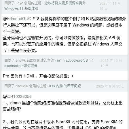
回复了 Fdyo 创建的主题
微软将投入更多资源来提升
2025 年 11 月
›
16 日
Windows 11 基础体验
@
EdmondGUO
#18 我觉得你举的这个例子和 B 站那些做视频的和外
行人掰扯下还可以，但是这明显不属于 Windows 的问题，或者根本
不一直提。
蓝牙驱动也不是微软开发的，你可以说微软懒，没提供相关 API 调
用。也可以说蓝牙的应用作的稀烂，但是全把锅往 Windows 人际交
互上丢完全没必要。
回复了 snowkiss233 创建的主题
m1 macbookpro VS m4
2025 年 10 月
›
10 日
macbookair 如何取舍
Pro 因为有 HDMI ，开会投影仪必备：）
回复了 chouqiu 创建的主题
iOS 内购 的若干问题
2025 年 9 月 30 日
›
@
xz410236056
1 、demo 里加个退款的按钮给服务器做退款通知测试，总比线上出
事故强吧？
2 、我们公司现在是两个版本 StoreKit 同时使用，支持 StoreKit2 的
优先使用，这也不是很复杂的事情，毕竟接过 iOS IAP 的都知道，