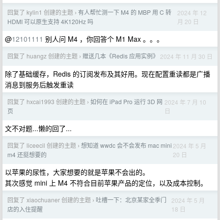
回复了 kylin1 创建的主题
有人帮忙测一下 M4 的 MBP 用 C 转
2024 年 12
›
月 20 日
HDMI 可以原生支持 4K120Hz 吗
@
12101111
别人问 M4 ，你回答个 M1 Max 。。。
回复了 huangz 创建的主题
赠送几本《Redis 应用实例》
2024 年 11 月 30 日
›
除了基础缓存，Redis 的订阅发布及其好用。现在配置重读都是广播
消息到服务后触发重读
回复了 hxcai1993 创建的主题
如何在 iPad Pro 运行 3D 网
2024 年 7 月 10
›
日
页
文不对题...懒的回了...
回复了 liceecil 创建的主题
想知道 wwdc 会不会发布 mac mini
2024 年 5 月
›
20 日
m4 还挺想要的
以苹果的尿性，大家想要的就是苹果不会出的。
其次感觉 mini 上 M4 不符合目前苹果产品的定位，以及成本控制。
回复了 xiaochuaner 创建的主题
吐槽一下：北京某家全季门
2024 年 5 月
›
18 日
店的入住提醒