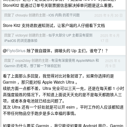
StoreKit2 能通过订单号关联票据信息解决掉单问题是这么重要。
回复了 chouqiu 创建的主题
iOS 内购 的若干问题
2025 年 9 月 30 日
›
Store Kit2 支持退款通知测试，让客户端的人仔细看下文档
回复了 victorysl 创建的主题
似乎大部分 UP 主都没有提到
2025 年 6 月
›
17 日
iPadOS 的浏览器体验
@
FlytoSirius
除了做自媒体，搞噱头的 Up 主们，谁夸了！？
回复了 oops2day 创建的主题
有没有深度使用 AppleWAtch 和
2025 年 6
›
月 9 日
Garmin 的老哥，想了解一下体验区别
看了上面那么多回复，我觉得对比对象就错了，如果你选择的是
Garmin ，那只能对标 Apple Watch Ultra 。
续航方面一点都不差，Ultra 完全可以三天一充，还是在每天都 1 小时
高强度锻炼的情况下，不知道上面说天天充的是不是每天都跑铁人三
项，或者本身电池就已经出问题了。
其次 Ultra 还有一个好处就是可以开 esim ，平时工作的人应该都知道
不带任何物品空手跑步是多么幸福的事情。
如果说为什么要买 Garmin ，我只能说如果是 Android 用户，Garmin