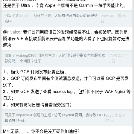
还是强于 Ultra ，毕竟 Apple 全家桶不是 Garmin 一块手表能比的。
回复了 SilenceLL 创建的主题
大家有推荐的滑动验证服务
2025 年 3 月 26
›
日
商吗
@
nivalxer
我们公司用腾讯云的发现经常拦不住，会被破解。因为是
腾讯云 VIP 直接联系腾讯云产品相关功能的人看了下也回复暂时无法
解决
回复了 wutong0369 创建的主题
大佬们接过谷歌支付的服务器
2025 年 3 月
›
5 日
部分吗,一个问题卡住了.
1 、确认 GCP 订阅发布配置正确；
2 、GCP 订阅发布里面有个测试消息发送，并且可以看 GCP 是否发
送了；
3 、如果 GCP 发送了查看 access log ，包括但不限于 WAF Nginx 等
日志；
4 、如果有访问日志请自查服务接口；
回复了 yiqiu2324 创建的主题
访问 raycast 官网，会导致 CPU
2025 年 2 月
›
27 日
和 GPU 狂转..
M4 无感。。。你不会是没开硬件加速吧？