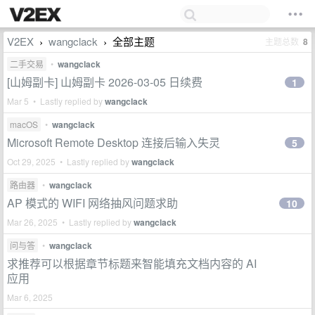
V2EX
wangclack
全部主题
主题总数
8
›
›
二手交易
•
wangclack
[山姆副卡] 山姆副卡 2026-03-05 日续费
1
Mar 5 • Lastly replied by
wangclack
macOS
•
wangclack
Microsoft Remote Desktop 连接后输入失灵
5
Oct 29, 2025 • Lastly replied by
wangclack
路由器
•
wangclack
AP 模式的 WIFI 网络抽风问题求助
10
Mar 26, 2025 • Lastly replied by
wangclack
问与答
•
wangclack
求推荐可以根据章节标题来智能填充文档内容的 AI
应用
Mar 6, 2025