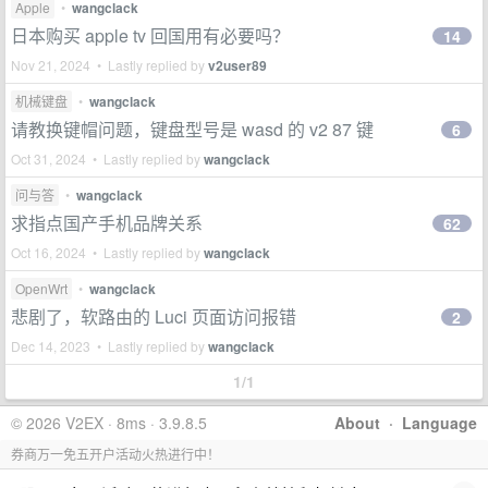
Apple
•
wangclack
日本购买 apple tv 回国用有必要吗？
14
Nov 21, 2024 • Lastly replied by
v2user89
机械键盘
•
wangclack
请教换键帽问题，键盘型号是 wasd 的 v2 87 键
6
Oct 31, 2024 • Lastly replied by
wangclack
问与答
•
wangclack
求指点国产手机品牌关系
62
Oct 16, 2024 • Lastly replied by
wangclack
OpenWrt
•
wangclack
悲剧了，软路由的 Luci 页面访问报错
2
Dec 14, 2023 • Lastly replied by
wangclack
1/1
© 2026 V2EX · 8ms · 3.9.8.5
About
·
Language
券商万一免五开户活动火热进行中！