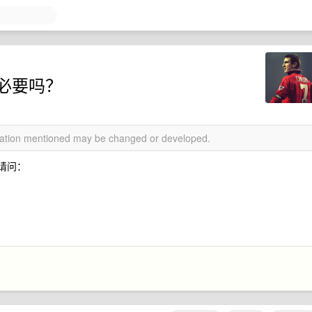
用有必要吗？
rmation mentioned may be changed or developed.
，请问：