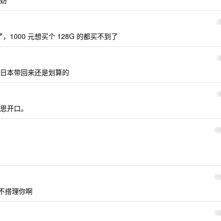
妨
了，1000 元想买个 128G 的都买不到了
日本带回来还是划算的
思开口。
1
1
也不搭理你啊
1