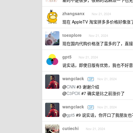
差的不是很多，很熟的话麻烦一下也无
zhangsanx
Nov 21, 2024
现在 AppleTV 淘宝拼多多价格好像涨
toexplore
Nov 21, 2024
现在国内代购价格涨了蛮多的了，直接
gpt5
Nov 21, 2024
说实话，即使日版有优势，我也不好意
wangclack
Nov 21, 2024
OP
@
CNN
#3 谢谢介绍
@
C3POX
#7 确实是比之前涨价了
wangclack
Nov 21, 2024
OP
@
gpt5
#9 说实话，你开口了我朋友
cutiechi
Nov 21, 2024