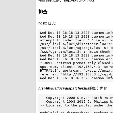
报错的地址是： http://ip/cgi-bin/luci/
排查
nginx 日志：
Wed Dec 13 16:18:13 2023 daemon.inf
Wed Dec 13 16:18:13 2023 daemon.inf
attempt to index field 'L' (a nil va
/usr/lib/lua/luci/dispatcher.lua:7: in main chunk 	[C]:
/usr/lib/lua/luci/sgi/cgi.lua:10: in main chunk 	[C]: in
/www/cgi-bin/luci:3: in main chunk 	[C]: ?

Wed Dec 13 16:18:13 2023 daemon.info
Wed Dec 13 16:18:13 2023 daemon.err
*13091 upstream prematurely closed 
upstream, client: 192.168.4.3, serv
HTTP/1.1", upstream: "uwsgi://unix:
referrer: "http://192.168.3.1/cgi-bi
/usr/lib/lua/luci/dispatcher.lua
的部分内容
-- Copyright 2008 Steven Barth <
ste
-- Copyright 2008-2015 Jo-Philipp W
-- Licensed to the public under the
module("luci.dispatcher", package.se