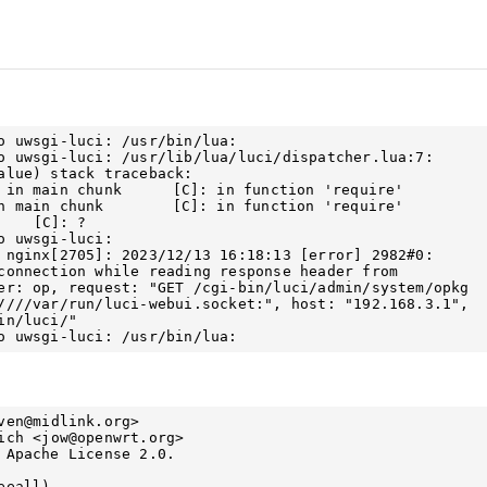
o uwsgi-luci: /usr/bin/lua:

o uwsgi-luci: /usr/lib/lua/luci/dispatcher.lua:7: 
lue) stack traceback: 	
 in function 'require' 	
 function 'require' 	
 uwsgi-luci:

 nginx[2705]: 2023/12/13 16:18:13 [error] 2982#0: 
connection while reading response header from 
er: op, request: "GET /cgi-bin/luci/admin/system/opkg 
////var/run/luci-webui.socket:", host: "192.168.3.1", 
n/luci/"

ven@midlink.org
>

ich <
jow@openwrt.org
>

 Apache License 2.0.

eall)
