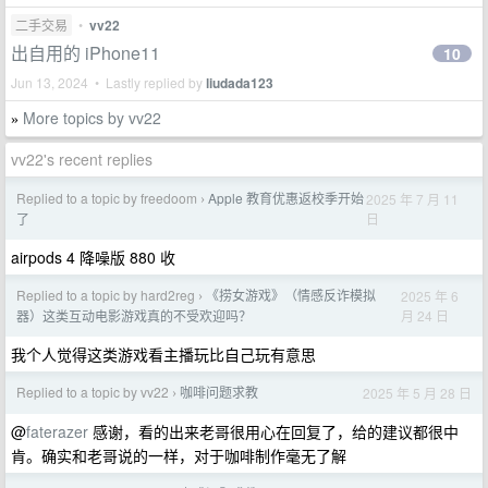
二手交易
•
vv22
出自用的 iPhone11
10
Jun 13, 2024 • Lastly replied by
liudada123
More topics by vv22
»
vv22's recent replies
Replied to a topic by freedoom
Apple 教育优惠返校季开始
2025 年 7 月 11
›
日
了
airpods 4 降噪版 880 收
Replied to a topic by hard2reg
《捞女游戏》（情感反诈模拟
2025 年 6
›
月 24 日
器）这类互动电影游戏真的不受欢迎吗？
我个人觉得这类游戏看主播玩比自己玩有意思
Replied to a topic by vv22
咖啡问题求教
2025 年 5 月 28 日
›
@
faterazer
感谢，看的出来老哥很用心在回复了，给的建议都很中
肯。确实和老哥说的一样，对于咖啡制作毫无了解