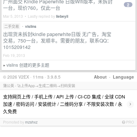
广州面交 Kindle Paperwhite 日版Wifi版本，未拆封
2
一台，现价760，仅此一台
Mar 5, 2013 • Lastly replied by
liebeyii
二手交易
•
vislins
出现货未拆封kindle paperwhite日版 无广告，淘宝
交易，750一台，发顺丰。需要的朋友，联系QQ：
1015209142
Feb 19, 2013
vislins 创建的更多主题
»
© 2026 V2EX · 11ms · 3.9.8.5
About
·
Language
蒲公英 - 🚀上传App→生成二维码→扫码安装
支持网页上传 / 手机上传 / API 上传 / CI-CD 集成 / 全球 CDN
›
加速 / 密码访问 / 安装统计 / 二维码分享 / 不限安装次数 / 永
久免费
Promoted by
mzshxz
PRO