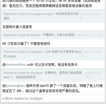
因为我的路由器是一个 N100 小主机，带 50 多台设备（包括智能家
居）毫无压力，而且还能顺便屏蔽掉这些智能家居设备的遥测
Replied to a topic by huangyouzhuguxi
有没有现货合约的
2025 年 12 月 8
›
日
源码
互联网大善人就是你
Replied to a topic by Actrace
不懂就问，万象分区是啥？
2025 年 10 月 10 日
›
85 寸有显示器了？不都是电视吗
Replied to a topic by vergilgao
Vultr 自建节点不能使用 Bing
2025 年 9 月 22
›
日
的 copilot
@
meteora0tkvo
vultr 可以支付宝啊，我没有信用卡
Replied to a topic by vergilgao
长春电信，感觉自己被运营商
2025 年 9 月
›
16 日
QoS 了，但是表现很奇怪
@
gaoyangbiao
我昨天用 iperf3 做了一个测速实验，明确了我上行被
限定在了 2M ，超过这个速率会受到非常严重的丢包。
More replies by vergilgao
»