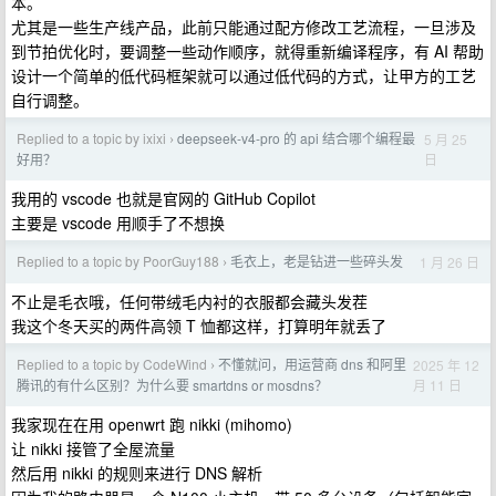
本。
尤其是一些生产线产品，此前只能通过配方修改工艺流程，一旦涉及
到节拍优化时，要调整一些动作顺序，就得重新编译程序，有 AI 帮助
设计一个简单的低代码框架就可以通过低代码的方式，让甲方的工艺
自行调整。
Replied to a topic by ixixi
deepseek-v4-pro 的 api 结合哪个编程最
5 月 25
›
日
好用？
我用的 vscode 也就是官网的 GitHub Copilot
主要是 vscode 用顺手了不想换
Replied to a topic by PoorGuy188
毛衣上，老是钻进一些碎头发
1 月 26 日
›
不止是毛衣哦，任何带绒毛内衬的衣服都会藏头发茬
我这个冬天买的两件高领 T 恤都这样，打算明年就丢了
Replied to a topic by CodeWind
不懂就问，用运营商 dns 和阿里
2025 年 12
›
月 11 日
腾讯的有什么区别？为什么要 smartdns or mosdns？
我家现在在用 openwrt 跑 nikki (mihomo)
让 nikki 接管了全屋流量
然后用 nikki 的规则来进行 DNS 解析