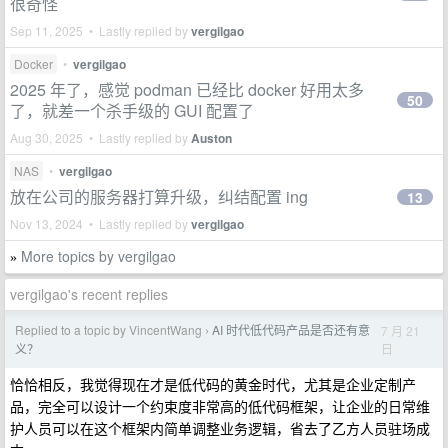
很奇怪
Sep 11, 2025 • Lastly replied by
vergilgao
Docker
•
vergilgao
2025 年了，感觉 podman 已经比 docker 好用太多
50
了，就差一个杀手级的 GUI 配置了
Aug 30, 2025 • Lastly replied by
Auston
NAS
•
vergilgao
放在公司的服务器打算升级，纠结配置 ing
13
Nov 13, 2024 • Lastly replied by
vergilgao
More topics by vergilgao
»
vergilgao's recent replies
Replied to a topic by VincentWang
AI 时代低代码产品是否还有意
7 月 21
›
日
义？
恰恰相反，我觉得现在才是低代码的黄金时代，尤其是企业定制产
品，完全可以设计一个约束度非常高的低代码框架，让企业的日常维
护人员可以在这个框架内简单调整业务逻辑，省去了乙方人员驻场成