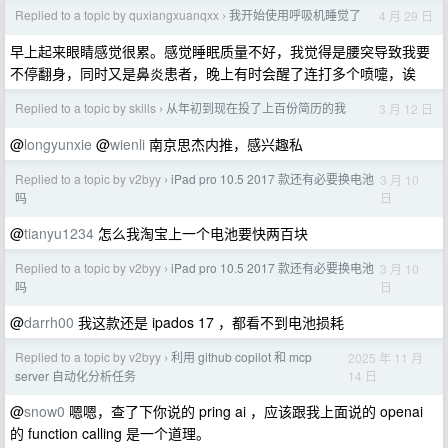
Replied to a topic by quxiangxuanqxx
我开始使用呼吸机睡觉了
4 月 29 日
›
早上起来眼睛感觉很累。感觉睡眠质量不好，我觉得是腰突导致我要
不停翻身，同时又是鼻炎患者，晚上有时会醒了连打多个喷嚏，诶
Replied to a topic by skills
从年初到现在投了上百份简历的我
3 月 12 日
›
@
longyunxie
@
wienli
南京思杰内推，感兴趣私
Replied to a topic by v2byy
iPad pro 10.5 2017 款还有必要换电池
3 月 10
›
日
吗
@
tianyu1234
怎么我淘宝上一个电池要快两百块
Replied to a topic by v2byy
iPad pro 10.5 2017 款还有必要换电池
3 月 10
›
日
吗
@
darrh00
我这款还是 ipados 17 ，都看不到电池损耗
Replied to a topic by v2byy
利用 github copilot 和 mcp
2025 年 11 月
›
14 日
server 自动化分析任务
@
snow0
嗯嗯，查了下你说的 pring ai ，应该跟我上面说的 openai
的 function calling 是一个道理。