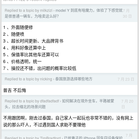
Replied to a topic by milkzizi
model Y 到底有啥魔力，体验了下感觉就
7 月
›
30 日
是很普通一辆车，为啥卖这么好？
1 、外面随便修
2 、随便喷
3 、超长时间更新、大品牌背书
4 、用料好像还算中上
5 、保值率比其他车还算可以
6 、价格透明，统一
7 、操控还不错，出问题的概率比较低
Replied to a topic by nicking
泰国旅游选择哪些地方
7 月 23 日
›
普吉 不后悔
Replied to a topic by dfadfadfadf
如何解决在境外坐车，半路被蒙
7 月 20
›
日
头，拉去缅北的场景问题
不用跟团啊，刚去过泰国，自己家人一起玩也非常不错的，没有网上
说的那么吓人，不过遇到国人求助不要理他
7 月
Replied to a topic by TimBradford
已故妻子的 iPhone 因失窃设备保护
›