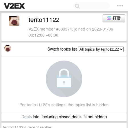
terito11122
打赏
V2EX member #609374, joined on 2023-01-06
09:12:06 +08:00
Switch topics list
Per terito11122's settings, the topics list is hidden
Deals
info, including closed deals, is not hidden
terito11122's recent replies