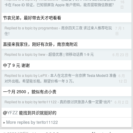
16
卡在 Face ID 验证，已知锁屏及 Apple 账户密码，能否提取微信数据？
日
节哀兄弟，最好带去天才吧看看
Replied to a topic by programbao
南京四天三夜 求过来人推荐吃玩
7 月 1
›
日
住！
直接来我家住，刚好有次卧，南京南附近
Replied to a topic by liww
超值优惠 | 领移动话费 1-9 元
6 月 23 日
›
中了 9 元 谢谢
Replied to a topic by LePX
本人在北京有一台京牌 Tesla Model3 准备
6 月
›
12 日
对外出租。希望能长租。期望价格一年 3 万。
一个月 2500 ，貌似有点小贵
Replied to a topic by terito11122
真的很讨厌旅游人像一定要“出片”
6 月 2 日
›
@
YFZZ
能找到共识就挺好的
More replies by terito11122
»