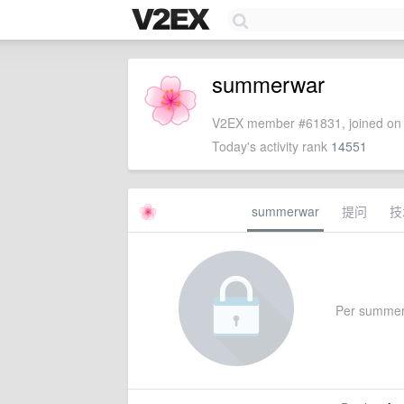
summerwar
V2EX member #61831, joined on 
Today's activity rank
14551
summerwar
提问
技
Per summerwa