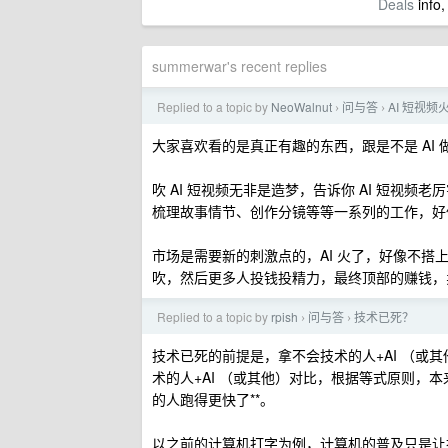
Deals
info,
summerwar's recent replies
Replied to a topic by
NeoWalnut
问与答
AI 短视
›
›
大家喜欢看的是真正有趣的东西，跟是不是 AI 
吹 AI 短视频无非是造梦，告诉你 AI 短视
梳理故事情节、创作分镜等等一系列的工作，好像
市场是需要新的刺激点的，AI 火了，好像不搭上
吹，然后更多人投钱投精力，最终顶部的赚钱，
Replied to a topic by
rpish
问与答
技术已死？
›
›
技术已死的前提是，拿不会技术的人+AI （或
术的人+AI （或其他）对比，根据等式原则，本
的人跑得更快了**。
以之前的计算机打字为例，计算机的普及只是让