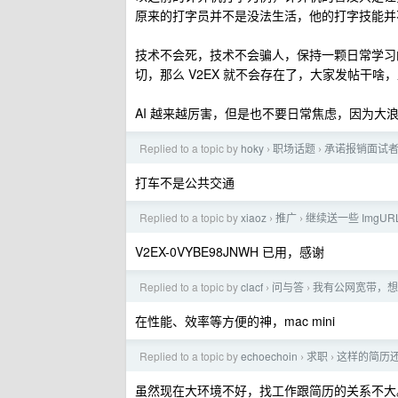
原来的打字员并不是没法生活，他的打字技能并
技术不会死，技术不会骗人，保持一颗日常学习的
切，那么 V2EX 就不会存在了，大家发帖干啥，直
AI 越来越厉害，但是也不要日常焦虑，因为
Replied to a topic by
hoky
职场话题
承诺报销面试
›
›
打车不是公共交通
Replied to a topic by
xiaoz
推广
继续送一些 ImgU
›
›
V2EX-0VYBE98JNWH 已用，感谢
Replied to a topic by
clacf
问与答
我有公网宽带，想自
›
›
在性能、效率等方便的神，mac mini
Replied to a topic by
echoechoin
求职
这样的简历
›
›
虽然现在大环境不好，找工作跟简历的关系不大