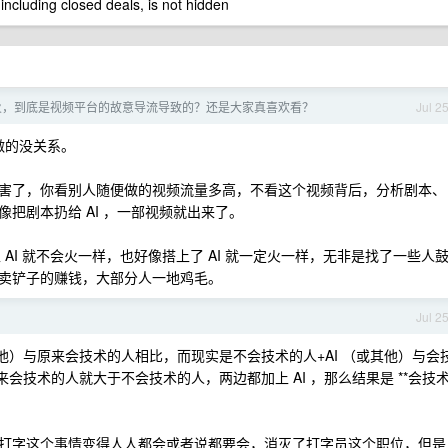
 including closed deals, is not hidden
频火，到底是视频平台的故意导流导致的？还是大家真喜欢看？
Jul 2
做的没关系。
频老厉害了，你看别人随便做的视频流量多高，不看这个视频背后，分析剧本、
把剧本扔给 AI ，一部视频就出来了。
 AI 就不会火一样，也好像搭上了 AI 就一定火一样，无非是找了一些人
卖铲子的赚钱，大部分人一地鸡毛。
Jul 2
其他）与原来会技术的人相比，而现实是不会技术的人+AI （或其他）与会
来会技术的人就大于不会技术的人，两边都加上 AI ，那么结果是 **会技
打字这个事情变得人人都会或者说都要会，消灭了打字员这个职位，但是