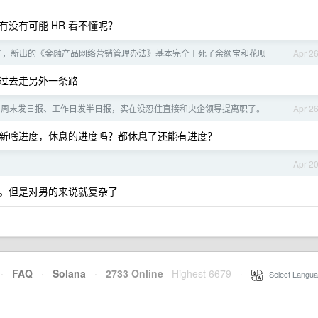
有没有可能 HR 看不懂呢？
了，新出的《金融产品网络营销管理办法》基本完全干死了余额宝和花呗
Apr 2
过去走另外一条路
知周末发日报、工作日发半日报，实在没忍住直接和央企领导提离职了。
Apr 2
新啥进度，休息的进度吗？都休息了还能有进度？
Apr 2
。但是对男的来说就复杂了
·
FAQ
·
Solana
·
2733 Online
Highest 6679
·
Select Langua