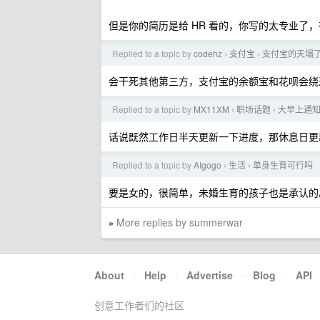
但是你的简历是给 HR 看的，你写的太专业了，
Replied to a topic by
codehz
支付宝
支付宝的天塌
›
›
会干死其他第三方，支付宝的余额宝和花呗会绕
Replied to a topic by
MX11XM
职场话题
大早上通
›
›
话说既然工作日半天更新一下进度，那休息日更
Replied to a topic by
AIgogo
生活
单身生育可行吗
›
›
要是女的，很简单，未婚生育的孩子也是承认的
More replies by summerwar
»
About
·
Help
·
Advertise
·
Blog
·
API
创意工作者们的社区