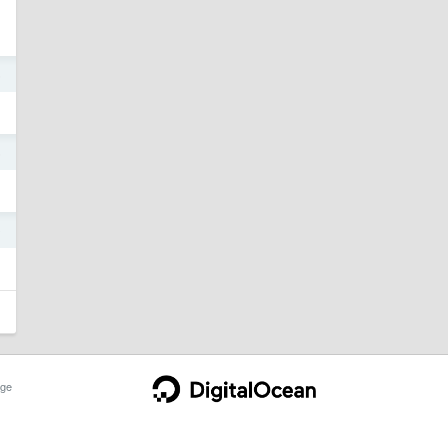
6
6
0
ge