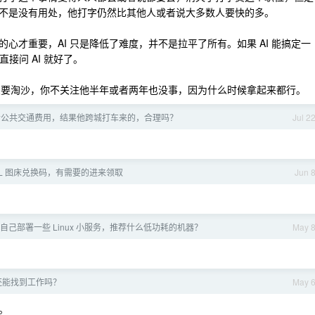
不是没有用处，他打字仍然比其他人或者说大多数人要快的多。
心才重要，AI 只是降低了难度，并不是拉平了所有。如果 AI 能搞定一
接问 AI 就好了。
大浪要淘沙，你不关注他半年或者两年也没事，因为什么时候拿起来都行。
者公共交通费用，结果他跨城打车来的，合理吗？
Jul 2
RL 图床兑换码，有需要的进来领取
Jun 
己部署一些 Linux 小服务，推荐什么低功耗的机器？
May 
还能找到工作吗？
May 
。