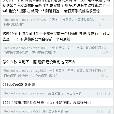
聊到某个突发奇想的东西 手机确实推了 很多次 没有主动搜索过 同一
wifi 也没人搜索过 就两个人刚聊到这 一会打开手机就推很震惊
Replied to a topic by FAQ00Ah
合同 6.13 号到期，人事还没找我，
5 月 18
›
日
还是我找人事？
这题我懂 上海合同到期是不需要提前一个月通知的 赔 N 就行了 可以
去查一下；有道德的公司会提前一个月通知
Replied to a topic by mxlg2030
一个把单词、句子、阅读、复习全打通
4 月
›
23 日
的英语学习小程序 - “匠心英语学习助手”
怎么 3 秒 自动下 1 题 题解 还没看完 也回不去
Replied to a topic by mxlg2030
一个把单词、句子、阅读、复习全打通
4 月
›
23 日
的英语学习小程序 - “匠心英语学习助手”
019db7ee2510 谢谢
Replied to a topic by zwenooo
我也来宣传下自己的中转
3 月 18 日
›
1221 我想知道是什么号池。max 还是逆向。没看懂分组
Replied to a topic by Valid
真不建议买中转 api
3 月 14 日
›