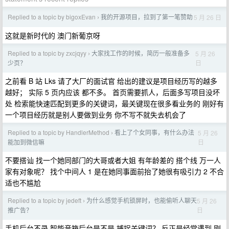
Replied to a topic by bigoxEvan
我的开源项目，拉到了第一笔赞助
5 月 26 日
›
这就是新时代的 澳门新葡京呀
Replied to a topic by zxcjqyy
大家找工作的时候，简历一般准备多
5 月 26
›
日
少页？
之前看 B 站 Lks 请了大厂的面试官 给出的建议是项目经历写的越多
越好； 实际 5 页内应该 都不多。 首页需要抓人，后面多写项目没坏
处 检索能快速匹配到更多的关键词，最关键现在很多看业务的 刚好有
一个项目经历就是别人要做到业务 你不写不就失去机会了
Replied to a topic by HandlerMethod
看上了个女同事，有什么办法
5 月 26
›
日
能加到微信嘛
不要搭讪 找一个她同部门的大哥或者大姐 有年龄差的 搭个线 万一人
家有对象呢？ 找个中间人 1 是在她同事面前抬了她很有吸引力 2 不合
适也不尴尬
Replied to a topic by jedeft
为什么感觉手机锁屏时，也能偷听人聊天
5 月 26
›
日
推广告？
手机后台不录 智能音箱后台是不是 捕捉关键词？ 反正是经常遇到 刚