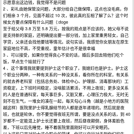
示愿意出这边钱，我觉得不是问题
2 、彩礼由她保管没问题，大部分给自己做保障，这点也没毛病，你
们相亲 3 个月，见面不超过 10 次，彼此真的互相了解了么？这个时
候女方要点保障有什么问题（:doge
至于给父母 3.8 万至 5.8 万元，按我的观点是不应该的，她父母不说
是支持新的家庭，还明确提出要一部分钱，加上家里重男轻女，自己
学贷，父亲还会找他要钱等情况。说句实话，我感觉你女朋友在原生
家庭地位不高，不受重视，童年估计也不是很幸福
3 、可以接受，如果你觉得良心不安的话，婚后多回去陪他们吃个
饭，早点生个娃就行了
4 、这个事情我就要提到护士这个职业了，我媳妇也是护士。护士这
个职业分两种，一种有关系的一种没关系，看你所在的科室，有关系
的就去养老科室（包括总务处、体检中心、护理部、消毒那块的）工
资稳定，上下班时间稳定，没啥脏活累活，不用上夜班；更多没关系
的人是在普通科室，每天事巨多，又脏又累，心理压力极大，无时无
刻不在生气，一堆女的凑在一起，每天勾心斗角（越是小地方的医院
越这样）医院里护士得乳腺结节的人都是逐年递增的。然后就是夜
班，也就是轮休，你不要觉得夜班无所谓，要是没点关系的话，到 40
岁都不一定能混上护士长还要上夜班，然后昼夜颠倒，身体差脸色
差，下班以后先睡觉，睡不着医院里面刚好可以开安眠药。
以上这些只是对护士这个职业的简述，你可以自行对于到你们的生