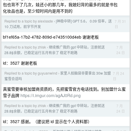
包也背不了几次，娃还小的那几年，我媳妇背的最多的就是书包
化妆品也是，至少短时间内是用不到的
Replied to a topic by alexissde
[神稳中转] GPT 5.6， 0.09 倍率，送
7 月 31
›
日
10 刀试用，前字节开发
bf1ef65a-17b2-4782-809d-e7435100d4eb 谢谢老板
Replied to a topic by zhlsk
继续推广我的 gpt 中转站，注册就送
7 月
›
24 日
28.8$余额，已稳定运行五月有余了 稳定不跑路
id：3527 谢谢老板
Replied to a topic by guyuanwind
家里人拍脑袋非要拿出 30w 加盟
7 月 24
›
日
蜜雪合适吗
真蜜雪要审核加盟商资质的，先把蜜雪官方电话找到。别加盟什么蜜
雪子品牌
https://i.imgur.com/agAJ0Rd.png
Replied to a topic by zhlsk
继续推广我的 gpt 中转站，注册就送
7 月
›
24 日
28.8$余额，已稳定运行五月有余了 稳定不跑路
id：3527 感谢。（建议把 id 显示在个人资料那）