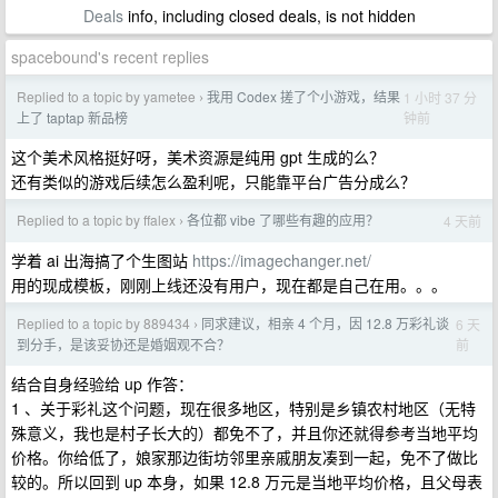
Deals
info, including closed deals, is not hidden
spacebound's recent replies
Replied to a topic by yametee
我用 Codex 搓了个小游戏，结果
1 小时 37 分
›
钟前
上了 taptap 新品榜
这个美术风格挺好呀，美术资源是纯用 gpt 生成的么？
还有类似的游戏后续怎么盈利呢，只能靠平台广告分成么？
Replied to a topic by ffalex
各位都 vibe 了哪些有趣的应用？
4 天前
›
学着 ai 出海搞了个生图站
https://imagechanger.net/
用的现成模板，刚刚上线还没有用户，现在都是自己在用。。。
Replied to a topic by 889434
同求建议，相亲 4 个月，因 12.8 万彩礼谈
6 天
›
前
到分手，是该妥协还是婚姻观不合？
结合自身经验给 up 作答：
1 、关于彩礼这个问题，现在很多地区，特别是乡镇农村地区（无特
殊意义，我也是村子长大的）都免不了，并且你还就得参考当地平均
价格。你给低了，娘家那边街坊邻里亲戚朋友凑到一起，免不了做比
较的。所以回到 up 本身，如果 12.8 万元是当地平均价格，且父母表