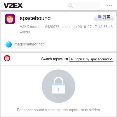
spacebound
打赏
V2EX member #429976, joined on 2019-07-17 12:33:43
+08:00
imagechanger.net/
Switch topics list
Per spacebound's settings, the topics list is hidden