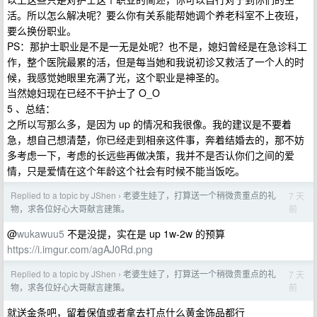
活。所以怎么解决呢？要么你有关系能帮她调个养老科室不上夜班，
要么换份职业。
PS：那护士职业是不是一无是处呢？也不是，媳妇曾经是在急诊科工
作，整个医院最累的活，但是每当她和我说初诊又救活了一个人的时
候，我感觉她眼里充满了光，这个职业是神圣的。
当然媳妇现在已经不干护士了 O_O
5 、总结：
之所以写那么多，是因为 up 的情况和我很像。我的建议是不要着
急，想自己想清楚，你已经走到相亲这件事，奔着结婚去的，那不妨
多考虑一下，考虑的长远些再做决策，我并不是否认你们之间的爱
情，只是爱情在这个年龄这个社会有时候不能当饭吃。
Replied to a topic by JShen
老婆生娃了，打算送一个稍微贵重点的礼
7 天
›
前
物，求各位好心大哥献言建策。
@
wukawuu5
不是没提，实在是 up 1w-2w 的预算
https://i.imgur.com/agAJ0Rd.png
Replied to a topic by JShen
老婆生娃了，打算送一个稍微贵重点的礼
7 天
›
前
物，求各位好心大哥献言建策。
就送金条吧，留着保值或者拿去打点什么黄金饰品都行