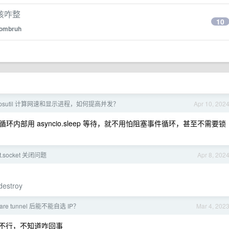
该咋整
10
ombruh
使用 psutil 计算网速和显示进程，如何提高并发？
Apr 10, 202
部用 asyncio.sleep 等待，就不用怕阻塞事件循环，甚至不需要锁
.socket 关闭问题
Apr 8, 202
destroy
lare tunnel 后能不能自选 IP？
Mar 4, 202
也不行，不知道咋回事