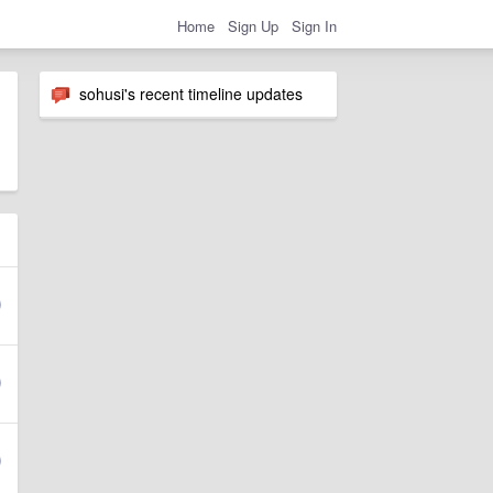
Home
Sign Up
Sign In
sohusi's recent timeline updates