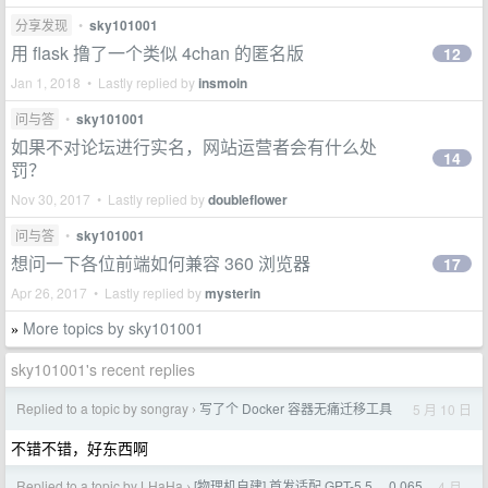
分享发现
•
sky101001
用 flask 撸了一个类似 4chan 的匿名版
12
Jan 1, 2018 • Lastly replied by
insmoin
问与答
•
sky101001
如果不对论坛进行实名，网站运营者会有什么处
14
罚？
Nov 30, 2017 • Lastly replied by
doubleflower
问与答
•
sky101001
想问一下各位前端如何兼容 360 浏览器
17
Apr 26, 2017 • Lastly replied by
mysterin
More topics by sky101001
»
sky101001's recent replies
Replied to a topic by songray
写了个 Docker 容器无痛迁移工具
5 月 10 日
›
不错不错，好东西啊
Replied to a topic by LHaHa
[物理机自建] 首发适配 GPT-5.5， 0.065
4 月
›