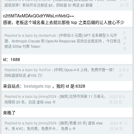
27 日
超低倍率！新站开业注册送 $5，回帖留 ID 再送 $5 额度
c2t5MTAxMDAxQGdtYWlsLmNvbQ==
感谢，老板这个域名看上去就比那些 top 之类后缀的让人放心不少
3
Replied to a topic by dockerhub
[中转站 0 元蹬] GPT 全系模型 0 元开
›
月
蹬、Anthropic Claude 和 OpenAI-Response 双协议全面支持 ，今日新注
9
册送 500w 付费 Token
日
id：1688
Replied to a topic by YunFun
[中转] Opus-4-6 上线，免费开蹬一周！
3 月 9
›
日
回帖直接狂送 💰100 刀！
来自站点：
bestaigate.top
，我的 id 是:6328
Replied to a topic by jimmy2024
[抽奖] 比特币突破 11 万美元，
2025 年 5
›
月 22 日
抢楼前 20 名，白送 虚拟 visa 卡
来晚了
Replied to a topic by jimmy2024
[抽奖] 数量 20 名| 虚拟 visa
2024 年 11
›
月 26 日
卡，免 KYC，免月费，免费开卡 、 免费 u 卡