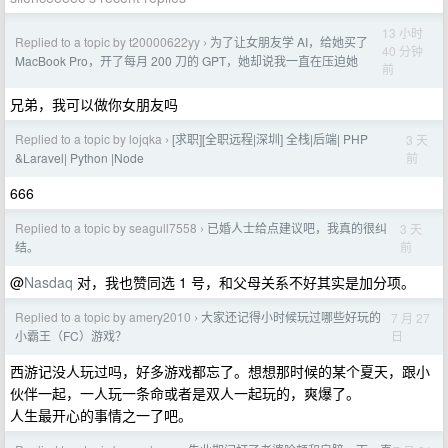
13 小时
Replied to a topic by t20000622yy
为了让女朋友学 AI，给她买了
›
40 分钟
MacBook Pro，开了每月 200 刀的 GPT，她却说我一直在压迫她
前
兄弟，我可以做你女朋友吗
Replied to a topic by lojqka
[求职][全职远程|深圳] 全栈|后端| PHP
3 天
›
前
&Laravel| Python |Node
666
Replied to a topic by seagull7558
已婚人士给点建议吧，我真的很纠
3 天
›
前
结。
@
Nasdaq
对，我也赞同选 1 号，和父母关系不好其实是加分项。
Replied to a topic by amery2010
大家还记得小时候玩过哪些好玩的
7 月 27
›
日
小霸王（FC）游戏？
西游记没人玩过吗，好多游戏都忘了。想想那时候的某个夏天，跟小
伙伴一起，一人玩一条命或者是双人一起玩的，爽爆了。
人生最开心的事情之一了吧。