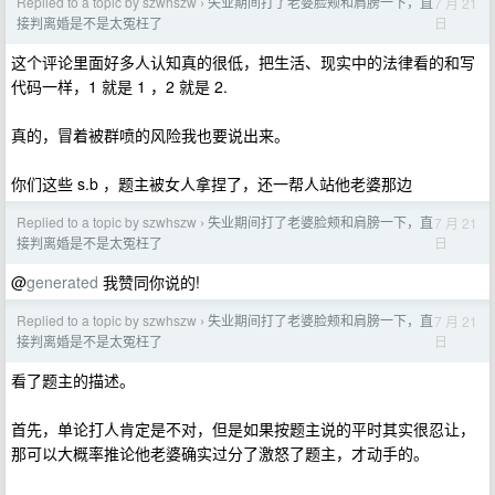
Replied to a topic by szwhszw
失业期间打了老婆脸颊和肩膀一下，直
7 月 21
›
日
接判离婚是不是太冤枉了
这个评论里面好多人认知真的很低，把生活、现实中的法律看的和写
代码一样，1 就是 1 ，2 就是 2.
真的，冒着被群喷的风险我也要说出来。
你们这些 s.b ，题主被女人拿捏了，还一帮人站他老婆那边
Replied to a topic by szwhszw
失业期间打了老婆脸颊和肩膀一下，直
7 月 21
›
日
接判离婚是不是太冤枉了
@
generated
我赞同你说的!
Replied to a topic by szwhszw
失业期间打了老婆脸颊和肩膀一下，直
7 月 21
›
日
接判离婚是不是太冤枉了
看了题主的描述。
首先，单论打人肯定是不对，但是如果按题主说的平时其实很忍让，
那可以大概率推论他老婆确实过分了激怒了题主，才动手的。