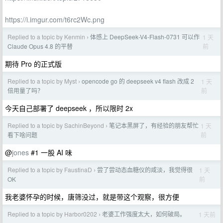
https://i.imgur.com/t6rc2Wc.png
Replied to a topic by Kenmin
体感上 DeepSeek-V4-Flash-0731 可以作
1 天
›
前
Claude Opus 4.8 的平替
期待 Pro 的正式版
Replied to a topic by Myst
opencode go 的 deepseek v4 flash 改成 2
1 天
›
前
倍用量了吗？
今天自己部署了 deepseek ，所以限时 2x
Replied to a topic by SachinBeyond
笔记本黑屏了，有经验的朋友帮忙
1 天
›
前
看下啥问题
@
jones
#1 一股 AI 味
Replied to a topic by FaustinaD
尝了尝动态血糖仪的咸淡，我觉得很
1 天
›
前
OK
我老婆怀孕的时候，唐筛没过，就是带这个观察，很方便
Replied to a topic by Harbor0202
老婆工作强度太大，如何破局。
1 天前
›