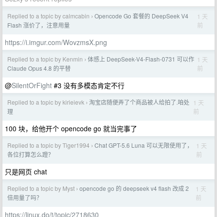
Replied to a topic by calmcabin
Opencode Go 套餐的 DeepSeek V4
1 天
›
前
Flash 涨价了，注意用量
https://i.imgur.com/WovzmsX.png
Replied to a topic by Kenmin
体感上 DeepSeek-V4-Flash-0731 可以作
1 天
›
前
Claude Opus 4.8 的平替
@
SilentOrFight
#3 没有多模态肯定不行
Replied to a topic by kirieievk
淘宝店随便弄了个商品被人给拍了.咱处
1 天
›
前
理
100 块，给他开个 opencode go 就当完事了
Replied to a topic by Tiger1994
Chat GPT-5.6 Luna 可以无限使用了，
1 天
›
前
各位打算怎么蹬？
只是网页 chat
Replied to a topic by Myst
opencode go 的 deepseek v4 flash 改成 2
1 天
›
前
倍用量了吗？
https://linux.do/t/topic/2718630