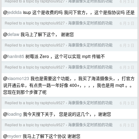
Replied to a topic by raptqhoiu9527
海康摄像头定时抓拍的功能
6 月 3 日
›
@
jeddida
isup 这个是收费的吗 我问下官方，，这个是指协议吗 还是
Replied to a topic by raptqhoiu9527
海康摄像头定时抓拍的功能
6 月 3 日
›
@
defaw
我马上了解下这个， 谢谢您
Replied to a topic by raptqhoiu9527
海康摄像头定时抓拍的功能
6 月 3 日
›
@
hanlin85
树莓派 Zero ，这个可以实现 mptt 传输不
Replied to a topic by raptqhoiu9527
海康摄像头定时抓拍的功能
6 月 3 日
›
@
xiaomo123
我也是需要这个功能，，我买了海清摄像头，，打官方
说开通云牟，有点贵一路一年好像 400+，，，，我也是用 mqtt 。。
您现在到那个步骤了呢
Replied to a topic by raptqhoiu9527
海康摄像头定时抓拍的功能
6 月 3 日
›
@
loading
我今天搜下关于， 您是说的这几个，，谢谢您
Replied to a topic by raptqhoiu9527
海康摄像头定时抓拍的功能
6 月 3 日
›
@
myderr
我马上了解下这个协议 谢谢您