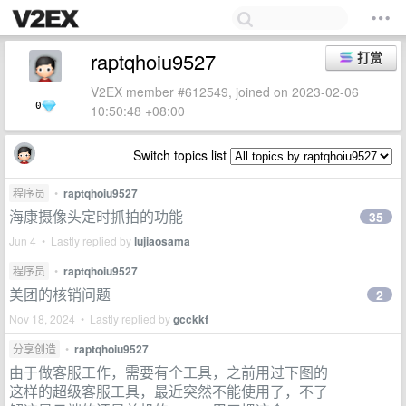
raptqhoiu9527
打赏
V2EX member #612549, joined on 2023-02-06
0
10:50:48 +08:00
Switch topics list
程序员
•
raptqhoiu9527
海康摄像头定时抓拍的功能
35
Jun 4 • Lastly replied by
lujiaosama
程序员
•
raptqhoiu9527
美团的核销问题
2
Nov 18, 2024 • Lastly replied by
gcckkf
分享创造
•
raptqhoiu9527
由于做客服工作，需要有个工具，之前用过下图的
这样的超级客服工具，最近突然不能使用了，不了