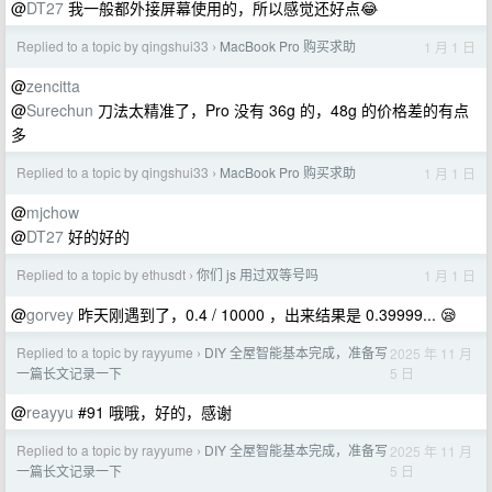
@
DT27
我一般都外接屏幕使用的，所以感觉还好点😂
Replied to a topic by qingshui33
MacBook Pro 购买求助
1 月 1 日
›
@
zencitta
@
Surechun
刀法太精准了，Pro 没有 36g 的，48g 的价格差的有点
多
Replied to a topic by qingshui33
MacBook Pro 购买求助
1 月 1 日
›
@
mjchow
@
DT27
好的好的
Replied to a topic by ethusdt
你们 js 用过双等号吗
1 月 1 日
›
@
gorvey
昨天刚遇到了，0.4 / 10000 ，出来结果是 0.39999... 😪
Replied to a topic by rayyume
DIY 全屋智能基本完成，准备写
2025 年 11 月
›
5 日
一篇长文记录一下
@
reayyu
#91 哦哦，好的，感谢
Replied to a topic by rayyume
DIY 全屋智能基本完成，准备写
2025 年 11 月
›
5 日
一篇长文记录一下