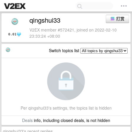
qingshui33
打赏
V2EX member #572421, joined on 2022-02-10
0.01
23:33:24 +08:00
Switch topics list
Per qingshui33's settings, the topics list is hidden
Deals
info, including closed deals, is not hidden
qingshui33's recent replies