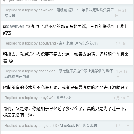
Replied to a topic by dawnven
落魄前端失业一年多决定帮岳父卖五
4 月 21
›
日
常大米
@
dawnven
#2 想到了毛不易的那首东北民谣，三九的梅花红了满山
的雪~
Replied to a topic by aboutyang
离开北京, 京牌怎么处理?
4 月 5 日
›
租出去，我最近在考虑要不要去北京，如果去的话，还想租个车牌来
着 😂
Replied to a topic by chengxiao
感觉程序员这个职业挺悲催的,动不
1 月 19
›
日
动就格自己的命
限制所有的技术都不允许开源，或者只有最底层的才允许开源就好了
Replied to a topic by baby0w0
相亲后续
1 月 13 日
›
哥们，又是你，你这相亲已经睡了多少个了，真的只是为了睡一下，
拔屌无情啊，渣~
Replied to a topic by qingshui33
MacBook Pro 购买求助
1 月 1 日
›