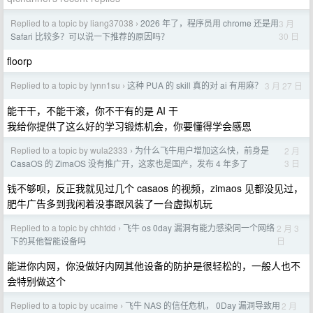
Replied to a topic by liang37038
2026 年了，程序员用 chrome 还是用
3 月
›
30 日
Safari 比较多？可以说一下推荐的原因吗？
floorp
Replied to a topic by lynn1su
这种 PUA 的 skill 真的对 ai 有用麻？
3 月 27 日
›
能干干，不能干滚，你不干有的是 AI 干
我给你提供了这么好的学习锻炼机会，你要懂得学会感恩
Replied to a topic by wula2333
为什么飞牛用户增加这么快，前身是
2 月
›
3 日
CasaOS 的 ZimaOS 没有推广开，这家也是国产，发布 4 年多了
钱不够呗，反正我就见过几个 casaos 的视频，zimaos 见都没见过，
肥牛广告多到我闲着没事跟风装了一台虚拟机玩
Replied to a topic by chhtdd
飞牛 os 0day 漏洞有能力感染同一个网络
2 月 3
›
日
下的其他智能设备吗
能进你内网，你没做好内网其他设备的防护是很轻松的，一般人也不
会特别做这个
Replied to a topic by ucaime
飞牛 NAS 的信任危机， 0Day 漏洞导致用
2 月
›