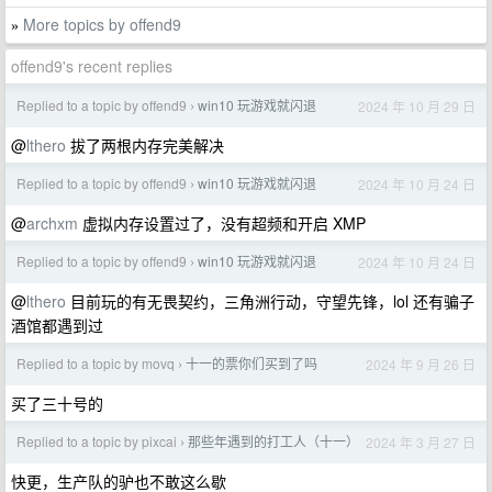
More topics by offend9
»
offend9's recent replies
Replied to a topic by offend9
win10 玩游戏就闪退
2024 年 10 月 29 日
›
@
lthero
拔了两根内存完美解决
Replied to a topic by offend9
win10 玩游戏就闪退
2024 年 10 月 24 日
›
@
archxm
虚拟内存设置过了，没有超频和开启 XMP
Replied to a topic by offend9
win10 玩游戏就闪退
2024 年 10 月 24 日
›
@
lthero
目前玩的有无畏契约，三角洲行动，守望先锋，lol 还有骗子
酒馆都遇到过
Replied to a topic by movq
十一的票你们买到了吗
2024 年 9 月 26 日
›
买了三十号的
Replied to a topic by pixcai
那些年遇到的打工人（十一）
2024 年 3 月 27 日
›
快更，生产队的驴也不敢这么歇