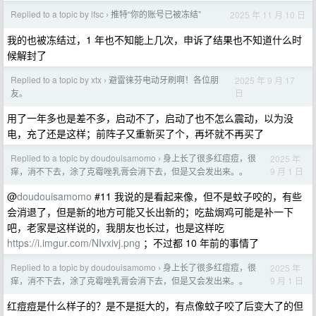
Replied to a topic by lfsc
推特“你的账号已被冻结”
2025 年 11 月 10 日
›
我的也被冻结过，1 年也不知能上几次，申诉了结果也不知道什么时
候解封了
Replied to a topic by xtx
避雷徕芬电动牙刷啊！各位朋
2025 年 9 月 17
›
日
友。
用了一年多也是差不多，启动不了，启动了也不怎么震动，以为没
电，充了还是这样；前阵子又重新买了个，再坏就不再买了
Replied to a topic by doudouisamomo
身上长了很多红痘痘，很
2025 年
›
9 月 1 日
痒，消不下去，涂了克霉唑乳膏会消下去，但是又会发出来。。
@
doudouisamomo
#11 我说的是看起来像，但不是蚊子咬的，有些
会消退了，但是新的地方可能又长出新的；吃盐焗鸡可能是补一下
吧，老家是这样说的，我朋友也长过，也是这样吃
https://i.imgur.com/NIvxivj.png
；不过都 10 年前的事情了
Replied to a topic by doudouisamomo
身上长了很多红痘痘，很
2025 年
›
9 月 1 日
痒，消不下去，涂了克霉唑乳膏会消下去，但是又会发出来。。
红痘痘是什么样子的？是不是挺大的，有点像蚊子咬了后变大了的但