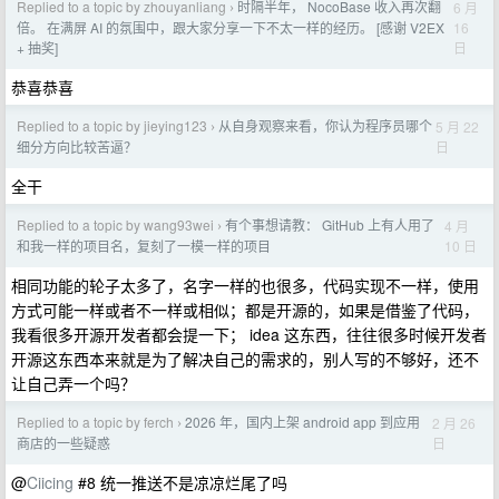
Replied to a topic by zhouyanliang
时隔半年， NocoBase 收入再次翻
6 月
›
16
倍。 在满屏 AI 的氛围中，跟大家分享一下不太一样的经历。 [感谢 V2EX
日
+ 抽奖]
恭喜恭喜
Replied to a topic by jieying123
从自身观察来看，你认为程序员哪个
5 月 22
›
日
细分方向比较苦逼？
全干
Replied to a topic by wang93wei
有个事想请教： GitHub 上有人用了
4 月
›
10 日
和我一样的项目名，复刻了一模一样的项目
相同功能的轮子太多了，名字一样的也很多，代码实现不一样，使用
方式可能一样或者不一样或相似；都是开源的，如果是借鉴了代码，
我看很多开源开发者都会提一下； idea 这东西，往往很多时候开发者
开源这东西本来就是为了解决自己的需求的，别人写的不够好，还不
让自己弄一个吗？
Replied to a topic by ferch
2026 年，国内上架 android app 到应用
2 月 26
›
日
商店的一些疑惑
@
Ciicing
#8 统一推送不是凉凉烂尾了吗