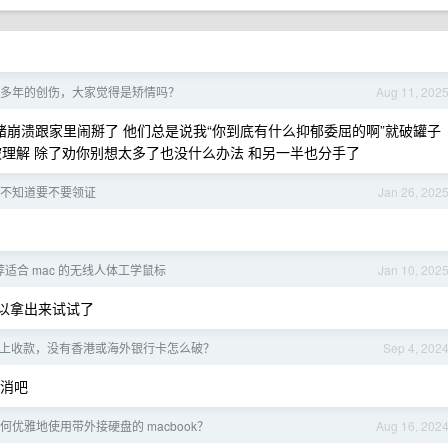
多年的创伤，大家觉得是矫情吗？
Aug 11, 202
绪崩溃跟家里闹掰了 他们总是说我“你到底有什么抑郁委屈的啊”就破罐子
理解 除了劝你别想太多了也没什么办法 和另一半也分手了
不知道要不要领证
Jan 26, 202
荐适合 mac 的无线人体工学鼠标
Jan 10, 202
以拿出来试试了
ipe 上收款，没有香港或海外银行卡怎么破？
Sep 4, 202
取消吧
何优雅地使用带外接硬盘的 macbook？
Aug 16, 202