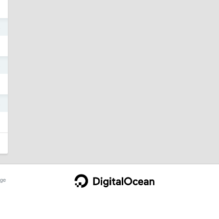
4
4
4
ge