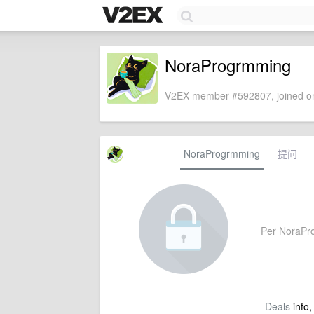
NoraProgrmming
V2EX member #592807, joined on
NoraProgrmming
提问
Per NoraProg
Deals
info,