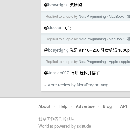
@
beayrdghkj
流畅的
Replied to a topic by
NoraProgrmming
MacBook
如
›
›
@
clocean
同问
Replied to a topic by
NoraProgrmming
MacBook
如
›
›
@
beayrdghkj
我是 air 16➕256 轻度剪辑 10
Replied to a topic by
NoraProgrmming
Apple
app
›
›
@
Jackiee007
行吧 我也开摆了
More replies by NoraProgrmming
»
About
·
Help
·
Advertise
·
Blog
·
API
创意工作者们的社区
World is powered by solitude