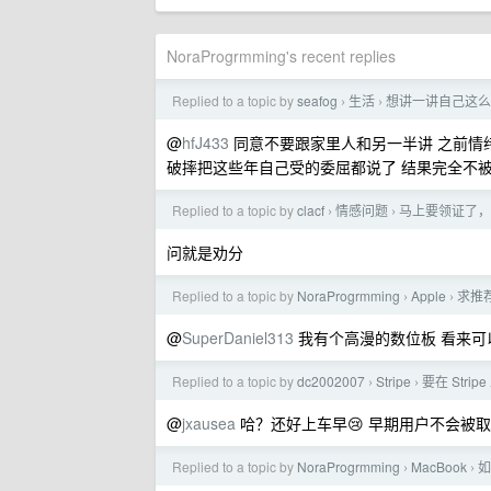
NoraProgrmming's recent replies
Replied to a topic by
seafog
生活
想讲一讲自己这么
›
›
@
hfJ433
同意不要跟家里人和另一半讲 之前情
破摔把这些年自己受的委屈都说了 结果完全不被
Replied to a topic by
clacf
情感问题
马上要领证了，
›
›
问就是劝分
Replied to a topic by
NoraProgrmming
Apple
求推
›
›
@
SuperDaniel313
我有个高漫的数位板 看来可
Replied to a topic by
dc2002007
Stripe
要在 Str
›
›
@
jxausea
哈？还好上车早😢 早期用户不会被
Replied to a topic by
NoraProgrmming
MacBook
如
›
›