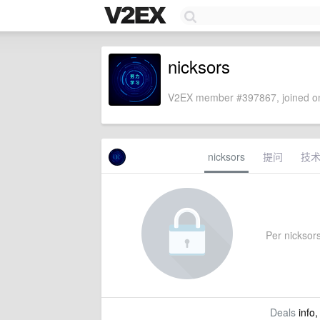
nicksors
V2EX member #397867, joined on
nicksors
提问
技
Per nicksors'
Deals
info,