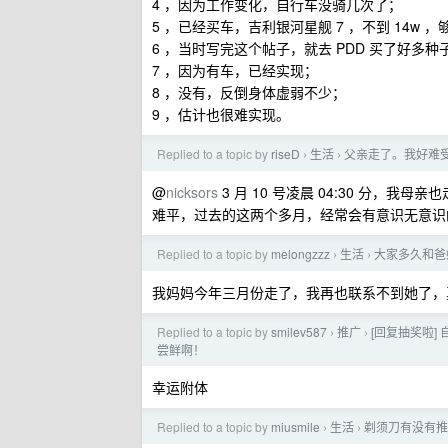
4 ，因为工作变化，自行车没骑几次了；
5 ，已经买车，吉利银河星舰 7 ，不到 14w
6 ，当时写完这个帖子，就去 PDD 买了好
7 ，因为有车，已经实现；
8 ，没有，反倒身体虚弱不少；
9 ，估计也很难实现。
Replied to a topic by
riseD
生活
父亲走了。我好难
›
›
@
nicksors
3 月 10 号凌晨 04:30 分
难平，过去的这两个多月，经常会有意识无意识
Replied to a topic by
melongzzz
生活
大家多久和爸
›
›
我妈妈今年三月份走了，我再也联系不到她了，
Replied to a topic by
smilev587
推广
[回复抽奖啦]
›
›
尝鲜啊！
幸运附体
Replied to a topic by
miusmile
生活
剃须刀有没有推
›
›