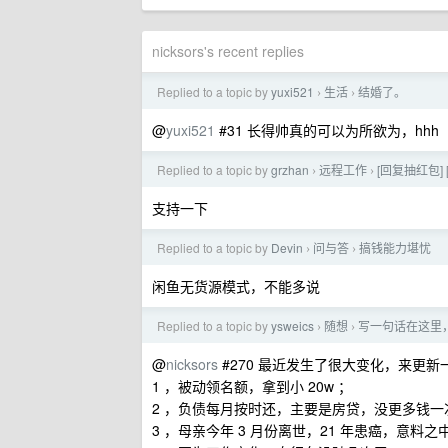
nicksors's recent replies
Replied to a topic by
yuxi521
生活
结婚了。
›
›
@
yuxi521
#31 长得帅真的可以为所欲为，hhh
Replied to a topic by
grzhan
远程工作
[回复抽红包] 
›
›
支持一下
Replied to a topic by
Devin
问与答
搞钱能力堪忧
›
›
闲鱼无货源模式，不能多说
Replied to a topic by
ysweics
随想
写一句话在这里，下一
›
›
@
nicksors
#270 最近发生了很大变化，来更新
1 ，被动领名额，拿到小 20w ；
2 ，负债每月按时还，主要是房贷，没更多钱一
3 ，母亲今年 3 月份离世，21 年患癌，意料