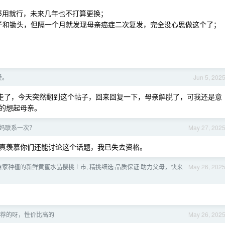
 ，够用就行，未来几年也不打算更换；
多种子和锄头，但隔一个月就发现母亲癌症二次复发，完全没心思做这个了；
受。
Jun 5, 202
，我母亲也走了，今天突然翻到这个帖子，回来回复一下，母亲解脱了，可我还是意
的想起母亲。
妈联系一次？
May 27, 202
真羡慕你们还能讨论这个话题，我已失去资格。
 自家种植的新鲜黄蜜水晶樱桃上市, 精挑细选·品质保证·助力父母，快来
May 26, 202
荐的呀，性价比高的
May 26, 202